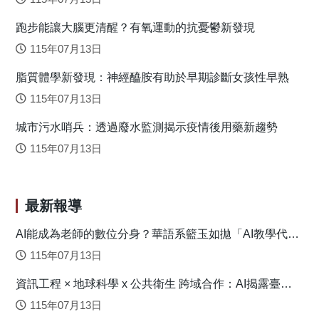
期望透過跨領域整合達成以「腦科學」為基礎，並能以「健
跑步能讓大腦更清醒？有氧運動的抗憂鬱新發現
腦」的實證開發「健身運動處方（Exercise
Prescription）」。 新型態的健腦健身運動：來自臺灣的科
115年07月13日
學證據 張育愷團隊在研究過程中發現，雖然規律性的健
脂質體學新發現：神經醯胺有助於早期診斷女孩性早熟
身運動得以強健大腦認知功能，但要大眾一開始即承諾長期
參與，實是不易，因此尋找其他更簡易的健身運動形式就顯
115年07月13日
得重要。有幸的是，張教授研究團隊在2012年以統合分析視
城市污水哨兵：透過廢水監測揭示疫情後用藥新趨勢
角進行整合發現，單次健身運動（科學上稱為急性健身運
動，Acute Exercise）即可增進認知功能。具體來說，無論在
115年07月13日
執行單次健身運動結束後、甚至是運動當中，單次健身運動
皆可顯著地增加認知功能，該研究為沒有時間運動的人們找
到新型態的運動形式，不讓大家找到不運動的藉口！該篇發
最新報導
表於《大腦研究（Brain Research）》的學術研究受到學界的
重視，迄今已被國際社群引用上千次，更收錄於由美國聯邦
AI能成為老師的數位分身？華語系籃玉如拋「AI教學代理
人」新模式
政府主導極具權威之《身體活動指導方針諮詢委員會科學報
115年07月13日
告》，並為2018年底「美國國民身體活動指引方針」相關議
資訊工程 × 地球科學 x 公共衛生 跨域合作：AI揭露臺灣
題提供科學實證的依據。 在「美國國民身體活動指引方
心血管疾病高風險環境型態
針」首次提出急性健身運動可促進認知功能後，張育愷研究
115年07月13日
團隊亦於2019年運動科學界頂尖期刊《運動醫學（Sports