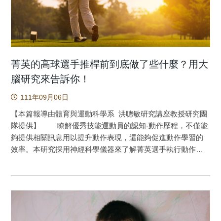
ERP的指標上，除此之外，急性運動提升認知助益的維持效
果與急性運動引起的HF-HRV改變有關。 認知功能一直
是影響孩童學習效果的重要因素，但是有注意力缺乏過動症
的孩童(Attention deficit/hyperactivity disorder，簡稱ADHD)卻
因缺乏持續性的注意力與抑制功能，所以患者常常有學習困
難與社會適應的問題。在盛行率方面，DSM-IV指出ADHD的
菁英的高球選手推桿前到底做了些什麼？用大
盛行率為3%到7%。反觀國內臺灣ADHD孩童盛行率約為
腦研究來告訴你！
7.5%-10%(Gau, Chong, Chen & Cheng, 2005)。換句話說，
111年09月06日
以臺灣學校現況中，每一個班級裡就會有2~3位ADHD的孩
童。而過去一般人對於ADHD的迷思，多認為ADHD孩童到了
【本篇報導由體育與運動科學系 洪聰敏研究講座教授研究團
青少年時期時就會逐漸改善。但事實上，根據研究發現至少
隊提供】 瞭解優秀技能運動員的認知-動作歷程，不僅能
有50~70%的ADHD患者持續其症狀至成人期(Lara et al.,
夠提供相關訊息用以提升動作表現，還能夠促進動作學習的
2009)，因此需要積極的去重視這個議題。 目前研究顯
效率。本研究採用神經科學儀器來了解菁英選手執行動作表
示出急性運動可以改善認知功能，但急性運動助益效果之保
現時的動態心理動作特徵，透過比較菁英和業餘高爾夫選手
留時間仍待釐清，且過去探討保留時間的研究較少使用客觀
在推桿時的表現，來探究菁英選手在執行優秀技能表現時的
指標如事件關連電位(event-related brain potentials, ERP)、心
認知-動作歷程。本研究招募20位菁英高爾夫選手和18位業餘
跳變異率(heart rate variability, HRV)等觀察心生理機制。因此
高爾夫選手進行60次推桿作業，並同時記錄腦電波資料。將
本研究主要目的為中等強度急性運動後ADHD孩童抑制功能與
兩組別的腦電波資料進行比較，結果發現菁英選手在推桿
心跳變異率保留效果之探討。研究方法為以組內平衡設計針
前，會投入較高的注意力資源到動作計畫和視覺空間注意力