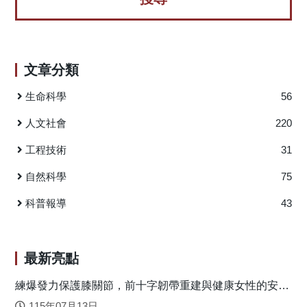
ADHD孩童的重要性。 因此本研究建議ADHD孩童在從
體適能。不僅如此，健身運動對於降低壓力、焦慮、憂慮等
事運動時不僅要有量的要求（提升身體活動量），且同時注
負面心理特徵，以及增進好心情、幸福感等正面心理狀態，
重質的訓練（提升動作適能），以達到最佳的運動促進認知
亦是大家時有聽聞的。然而你可能不知道，最新研究更再提
功能的效果。未來研究可進一步探討強調動作適能的運動介
出：健身運動的效益可拓展至我們的認知功能，甚至是大腦
文章分類
入，來瞭解ADHD孩童動作適能與安靜腦波之間的因果關係。
健康！ 大腦認知功能與健身運動的角色 「認知功能」
圖一：TBR = theta/beta ratio；MC = 動作適能；MVPA = 中
為心理健康的重要成分，因它的源頭在大腦故亦稱「大腦認
生命科學
56
等強度以上的身體活動量 原文出處：
知功能」，指的是人們處理訊息或應用知識的心智能力，舉
https://www.sciencedirect.com/science/article/pii/S17552966193
凡注意力、記憶力、學習、計畫、推理，甚至是問題解決、
人文社會
220
決策判斷都隸屬其中。鑑於這些大腦認知功能在日常生活中
工程技術
31
所扮演著重要角色，如何增進與強化它們就成為學界關注的
重要議題。出乎意料地，看似「身體肌肉」面向的健身運
自然科學
75
動，卻可能增進此「心智」面向的大腦認知功能！事實上，
美國北卡羅萊納大學的Jennifer Etnier教授在1997年即首次以
科普報導
43
統合分析（Meta-Analysis）的視角提出，健身運動與認知功
能間有著顯著的正向連結，開啟了國際間探討該議題的濫
觴。 國立臺灣師範大學張育愷研究講座教授師承Etnier教
最新亮點
授，亦為她在北卡大學的首位博士生。就學期間，張育愷對
於健身運動與認知功能議題十分有興趣，往後便積極對該主
練爆發力保護膝關節，前十字韌帶重建與健康女性的安全
落地關鍵
題展開了系列性的探究，並創新將「認知神經科學」納入，
115年07月13日