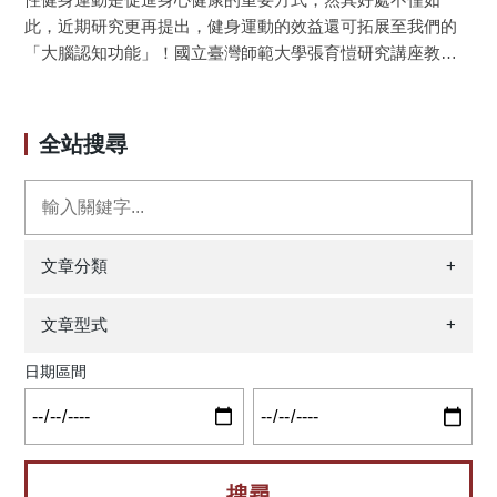
作適能與安靜腦波之間的關係。 本研究透過腦電波儀
此，近期研究更再提出，健身運動的效益還可拓展至我們的
（Electroencephalography, 簡稱EEG）測量73位ADHD孩童
「大腦認知功能」！國立臺灣師範大學張育愷研究講座教
（平均年齡 9.9歲，男生69位，女生4位）的安靜腦波。透過
授，積極對健身運動與大腦認知功能進行系列性探究，並創
Movement ABC第二版（Movement Assessment Battery for
新將「認知神經科學」納入，以跨領域整合達成「健腦」的
Children-2，簡稱MABC-2） 瞭解孩童們動作適能，並使用三
實證以及「健身運動處方」之目標，並為國際社群提供了來
全站搜尋
軸加速規測量他們一週的身體活動量。MABC-2包含了八個精
自臺灣的科學證據。 為減低規律性參與健身運動的難
細及粗大運動的測量，主要分為三個層面：精細手部操作能
度，張育愷研究團隊探析與發展了更簡易的單次健身運動形
力、球類技能以及動靜態平衡，可以有效的測得參與者的動
式，並由神經電生理等取向解析單次健身運動對大腦認知功
作適能。三軸加速規是一種穿戴式裝置，可用來瞭解配戴者
能效益之可能機制；近期也提出該議題之研究模式，為國際
長時間內不同強度的身體活動量，本研究針對中高強度的總
研究者在後續研究提出具體方向，拓寬未來健身運動對學
文章分類
+
運動時間當作從事運動的參與時間。統計方式以多元階層分
術、產業與社會之影響力，使我們得以更有效地為自身的心
析、事後分析以簡單斜率來檢驗調節效果。研究結果顯示動
腦與生命做運動。 2019年，科學人雜誌（Scientific
文章型式
+
作適能與TBR呈現負向關係，且觀察到動作適能較高的人，
American）報導一篇名為「人類就是演化來從事健身運動
中高強度以上的身體活動量與TBR呈負向關係，而動作適能
（Humans Evolved to Exercise）」的專題，彰顯了健身運動
日期區間
較低的人，中高強度以上的身體活動量與TBR呈現正向關
對於人類的重要性。正如大量公共衛生與運動科學研究聚斂
係，說明了動作適能會調節中高強度以上的身體活動量與
後提出，規律性健身運動可以減低全因死亡率，並減少罹患
TBR之間的關係（如下圖），中高強度以上的運動量高且動
冠心病、中風、多個部位的癌症、第二類型糖尿病和骨質疏
作適能較好的ADHD孩童有較低的TBR，顯示動作適能對於
鬆症等疾病或風險，以及增加有氧能力、肌力和肌耐力等身