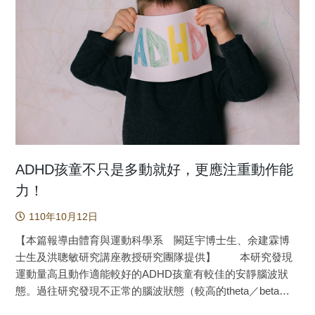
對18位8-12歲確診之ADHD孩童，分別進行運動情境與控制情
的訊息處理，並且降低認知-動作的訊息處理干擾。這些研究
境，並觀察兩種情境後1小時內的抑制功能(Flanker task)、心
發現不僅強調運動員執行動作時，大腦歷程變化的重要性，
跳變異率(HRV)與事件關連電位(ERP)指標上的變化。
也提供有關運動選手優秀表現在認知-動作訊息處理歷程特殊
本研究結果顯示在抑制測驗中，運動情境比控制情境無論任
性的科學證據。 瞭解優秀技能運動員的認知-動作歷
何難度皆有較高的正確率且能持續至運動後60分鐘，在ERP
程，不僅能夠提供相關訊息用以提升動作表現，還能夠促進
分析上，N2也不論任何難度皆有較高的振幅且能持續至運動
動作學習的效率。然而，心理動作的狀態在執行動作時是隨
後60分鐘(如圖一)。但HRV分析上，僅發現在運動後30分鐘
時間呈現動態變化，甚少神經科學的研究以認知-動作歷程檢
有兩情境差異。急性運動對ADHD孩童在抑制功能上的保留效
測菁英選手執行動作表現時的動態心理動作特徵。本研究以
果可以維持至60分鐘，並且反映在抑制作業的成績表現與
過去運動神經科學文獻為基礎，透過比較菁英和業餘高爾夫
ERP的指標上，此外，交感神經/副交感神經的調節並不是造
選手在推桿時的表現，以及推桿過程的認知-動作歷程，來探
ADHD孩童不只是多動就好，更應注重動作能
成運動過後認知助益的原因。本研究是從認知神經科學的角
究菁英選手在執行優秀技能表現時的認知-動作歷程。研究過
力！
度來了解急性運動對於認知助益的持續效果的觀察，從實踐
程共招募20位菁英高爾夫選手和18位業餘高爾夫選手進行60
角度來說，仍建議以急性中等強度運動的方式來協助ADHD孩
110年10月12日
次推桿作業，並同時記錄腦電波資料。將兩組別的腦電波資
童。 圖一：ERP-N2震幅的腦地形分布圖 原文出處：
料進行比較(如圖一)，結果發現菁英選手的特徵包含：(一)推
【本篇報導由體育與運動科學系 闕廷宇博士生、余建霖博
https://doi.org/10.1038/s41598-020-76859-9
桿前兩秒到一秒，在頂葉(Pz)與右顳葉(T8)出現較低alpha
士生及洪聰敏研究講座教授研究團隊提供】 本研究發現
2(10-12 Hz)功率。(二)推桿前一秒到開始執行動作，較低的
運動量高且動作適能較好的ADHD孩童有較佳的安靜腦波狀
Mu 2(10-12 Hz)功率出現在前額葉(Fz)、右顳葉以及中央區
態。過往研究發現不正常的腦波狀態（較高的theta／beta比
(Cz)。(三)推桿前兩秒到開始執行動作，在前額葉-左顳葉
值，簡稱TBR）可能與ADHD孩童較差的認知功能表現有關。