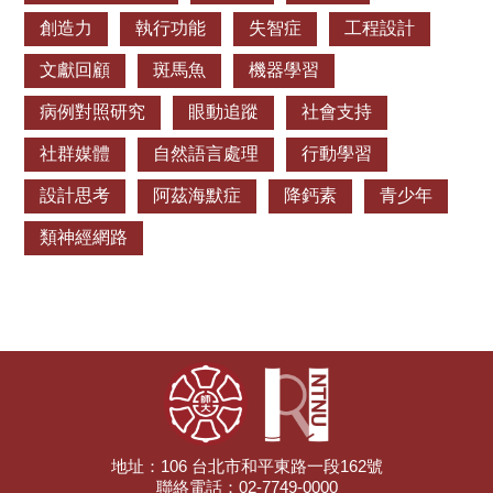
《心生理學期刊（Psychophysiology）》 另一個未來研
創造力
執行功能
失智症
工程設計
究的面向，是邁向更有效率的單次健身運動處方，例如：何
種健身運動強度、時間或總量最為有效？健身運動對於何種
文獻回顧
斑馬魚
機器學習
大腦認知功能效益最大？健身運動是否需要針對不同身體狀
病例對照研究
眼動追蹤
社會支持
況、特徵的個體做出改變？這些問題的核心直指未來研究需
要依據個人角度，設計最佳化且個人化健身運動處方。如此
社群媒體
自然語言處理
行動學習
的探究不僅將能增進運動科學與大腦認知神經科學的跨領域
知識，更重要的是提出可實際運用於產業的科學依據，透過
設計思考
阿茲海默症
降鈣素
青少年
學術與產業的結合，拓寬運動在社會更大之影響力。 用健身
類神經網路
運動改變心腦，優化生命 愛因斯坦曾說：「生活就像騎
自行車，要想保持平衡就要不斷運動。」；而張育愷教授所
帶領的研究團隊，則透過健身運動與大腦神經科學的跨領域
探究，將使我們更有效地為自身的「心智、大腦，以及生
命」做運動！ 參考文獻： Chang, Y. K., Labban, J. D.,
Gapin, J. I., & Etnier, J. L. (2012). The effects of acute
exercise on cognitive performance: A meta-analysis. Brain
Research, 1453, 87-101. Chang, Y. K., Alderman, B. L., Chu,
C. H., Wang, C. C., Song, T. F., & Chen, F. T. (2017). Acute
地址：106 台北市和平東路一段162號
exercise has a general facilitative effect on cognitive function:
聯絡電話：02-7749-0000