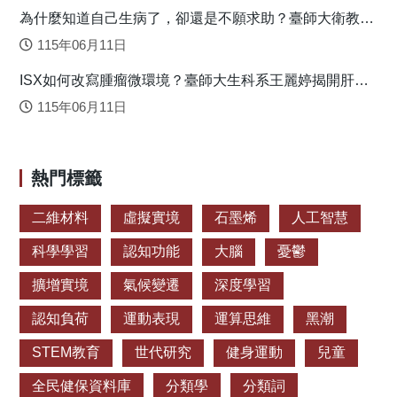
為什麼知道自己生病了，卻還是不願求助？臺師大衛教系
Medicine）》提出有關該議題未來探究方向的研究模式（圖
連盈如揭心理健康求助關鍵
一）。 圖一：張育愷研究團隊提出單次健身運動與大腦認知
115年06月11日
功能的研究模式，為國際研究者的後續研究提出具體方向。
ISX如何改寫腫瘤微環境？臺師大生科系王麗婷揭開肝癌
其中，未來學界可從「如何/為何」急性健身運動可促進
免疫逃脫機制
認知功能，即兩者間機制之角度如：分子細胞學、神經電生
115年06月11日
理，亦或是神經腦造影等面向持續探討。事實上，張育愷團
隊已於2017年在《心生理學期刊（Psychophysiology）》首
次針對多種事件相關電位成分（一種特殊形式的大腦電位測
熱門標籤
量指標），以及血清大腦神經滋養因子進行可能機制之探
討。結果發現，單次健身運動對不同認知作業情境不但有整
二維材料
虛擬實境
石墨烯
人工智慧
體性之促進效果，相對於閱讀控制的情境，還誘發較大的P3
科學學習
認知功能
大腦
憂鬱
與較小之N450振幅。該結果意味著中等強度單次健身運動可
增進多種認知功能，而該效益可能與大腦注意力或神經資源
擴增實境
氣候變遷
深度學習
分配的增加，以及P3、N450等內源性神經電位成分所反映出
來的衝突偵測過程有關（圖二）。 圖二：研究團隊發現，相
認知負荷
運動表現
運算思維
黑潮
較於閱讀控制情境，單次健身運動情境誘發較大的大腦活
STEM教育
世代研究
健身運動
兒童
化，意味著中等強度急性健身運動之效益可能與大腦注意力
或神經資源分配的增加，以及衝突偵測過程有關。修改自
全民健保資料庫
分類學
分類詞