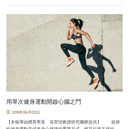
(T7)、前額葉-右顳葉出現較低的alpha 2相干性。綜合上述結
相關研究已指出透過運動可提升ADHD孩童專注力及認知功能
果，顯示菁英高爾夫選手在推桿前，會投入較高的注意力資
表現，然而促進ADHD孩童認知功能的最佳運動處方尚待釐
源到動作計畫和視覺空間注意力的訊息處理，並且降低認知-
清。為提供給未來運動課程設計一些初步建議，本研究目的
動作的訊息處理干擾。這些研究發現不僅強調運動員執行動
在瞭解ADHD孩童身體活動量、動作適能及安靜腦波狀態之間
作時，大腦歷程變化的重要性，也提供有關運動選手優秀表
的關係。本研究測量年齡介於7至12歲共73位ADHD孩童的安
現在認知-動作訊息處理歷程特殊性的科學證據。 圖一：菁英
靜腦波、動作適能以及使用三軸加速規瞭解ADHD孩童們一週
和業餘高爾夫選手在推桿前的大腦狀態差異。 原文出處：
身體的活動量。研究發現動作適能會調節中高強度身體活動
Wang, K. P., Cheng, M. Y., Chen, T. T., Huang, C. J., Schack,
量與TBR之間的關係，中高強度運動量高且動作適能較好的
T., & Hung, T. M. (2020). Elite golfers are characterized by
ADHD孩童有較低的TBR，說明了動作適能對於ADHD孩童的
psychomotor refinement in cognitive-motor processes.
重要性。因此，建議未來在針對ADHD孩童設計運動處方時，
Psychology of Sport and Exercise, 50, 101739.
需同時著重身體活動量的提升及動作適能的促進。 注意
https://doi.org/10.1016/j.psychsport.2020.101739
力缺陷過動症（Attention Deficit and Hyperactivity Disorder，
簡稱ADHD）的孩童相比於一般孩童表現出不同的安靜腦波狀
態，例如有較高的theta／beta比值（簡稱TBR），代表個體
有較低的覺醒狀態，而這樣的腦波狀態可能是造成ADHD孩童
用單次健身運動開啟心腦之門
專注力及認知功能較差的原因。過往研究發現透過運動可提
109年06月02日
升ADHD孩童專注力及認知功能表現，然而促進ADHD孩童認
知功能的最佳運動處方並未清楚。為提供給未來運動介入處
【本報導由體育學系 張育愷教授研究團隊提供】 規律
方一些初步建議，本研究旨在瞭解ADHD孩童身體活動量、動
性健身運動是促進身心健康的重要方式，然其好處不僅如