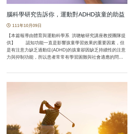
腦科學研究告訴你，運動對ADHD孩童的助益
111年10月09日
【本篇報導由體育與運動科學系 洪聰敏研究講座教授團隊提
供】 認知功能一直是影響孩童學習效果的重要因素，但
是有注意力缺乏過動症(ADHD)的孩童卻因缺乏持續性的注意
力與抑制功能，所以患者常常有學習困難與社會適應的問
題。目前研究顯示出急性運動可以改善認知功能，但急性運
動助益效果之保留時間仍待釐清，且過去較少使用客觀指標
(如ERP、HRV等)觀察心生理機制。因此本研究主要目的為中
等強度急性運動後ADHD孩童抑制功能保留效果之探討。研究
方法為以組內平衡設計針對24位8-12歲經醫師診斷之ADHD孩
童，分別進行運動情境與控制情境，並觀察兩種情境後1小時
內的抑制功能、心跳變異率(Herat rate variability, HRV)與事
件關連電位(Event-related potentials, ERP)指標上的變化。本
研究結果說明了急性運動對ADHD孩童在抑制功能上的保留效
果可以維持至60分鐘，並且反映在抑制作業的成績表現與