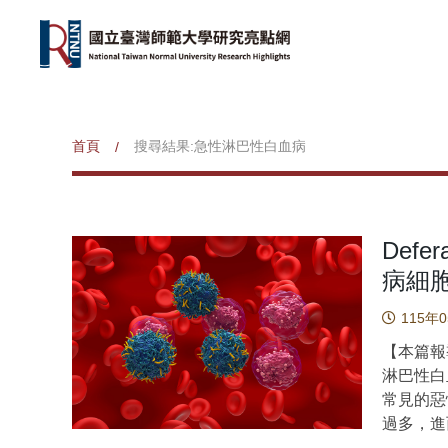
首頁
搜尋結果:急性淋巴性白血病
/
Defe
病細
115年
【本篇報
淋巴性白血病
常見的惡
過多，進
進行鐵螯