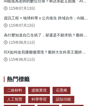
AI能成為老師的數位分身？華語系籃玉如拋「AI教
學代理人」新模式
115年07月13日
資訊工程 × 地球科學 x 公共衛生 跨域合作：AI揭露
臺灣心血管疾病高風險環境型態
115年07月13日
為什麼知道自己生病了，卻還是不願求助？臺師大
衛教系連盈如揭心理健康求助關鍵
115年06月11日
ISX如何改寫腫瘤微環境？臺師大生科系王麗婷揭
開肝癌免疫逃脫機制
115年06月11日
熱門標籤
二維材料
虛擬實境
石墨烯
人工智慧
科學學習
認知功能