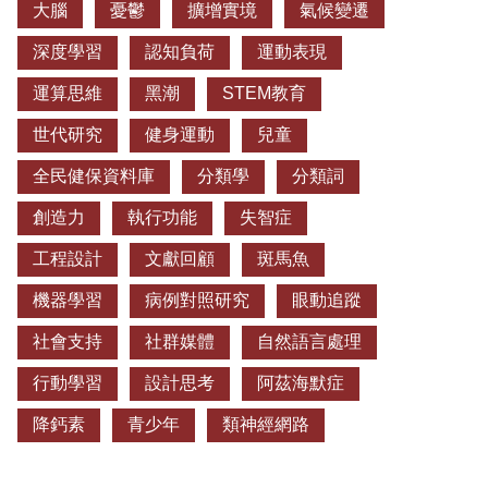
大腦
憂鬱
擴增實境
氣候變遷
深度學習
認知負荷
運動表現
運算思維
黑潮
STEM教育
世代研究
健身運動
兒童
全民健保資料庫
分類學
分類詞
創造力
執行功能
失智症
工程設計
文獻回顧
斑馬魚
機器學習
病例對照研究
眼動追蹤
社會支持
社群媒體
自然語言處理
行動學習
設計思考
阿茲海默症
降鈣素
青少年
類神經網路