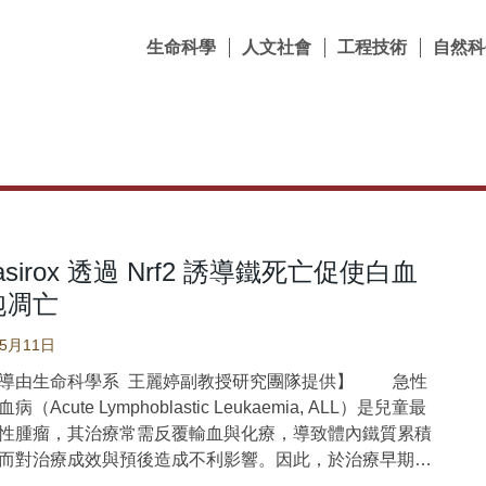
生命科學
人文社會
工程技術
自然科
rasirox 透過 Nrf2 誘導鐵死亡促使白血
胞凋亡
05月11日
導由生命科學系 王麗婷副教授研究團隊提供】 急性
（Acute Lymphoblastic Leukaemia, ALL）是兒童最
性腫瘤，其治療常需反覆輸血與化療，導致體內鐵質累積
而對治療成效與預後造成不利影響。因此，於治療早期即
合治療是一種合理策略。理想的鐵螯合劑除能有效移除體