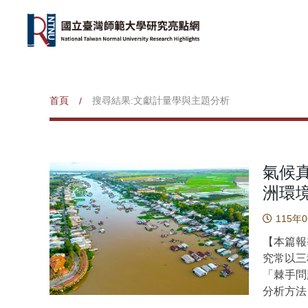
首頁
搜尋結果:文獻計量學與主題分析
/
氣候
洲環
115年
【本篇報
究常以三
「棘手問題
分析方法
域及恆河