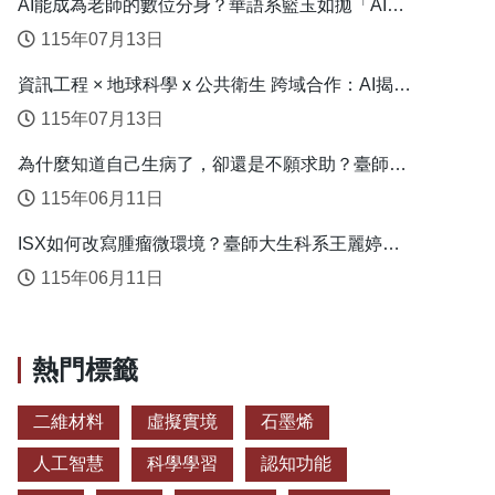
AI能成為老師的數位分身？華語系籃玉如拋「AI教
學代理人」新模式
115年07月13日
資訊工程 × 地球科學 x 公共衛生 跨域合作：AI揭露
臺灣心血管疾病高風險環境型態
115年07月13日
為什麼知道自己生病了，卻還是不願求助？臺師大
衛教系連盈如揭心理健康求助關鍵
115年06月11日
ISX如何改寫腫瘤微環境？臺師大生科系王麗婷揭
開肝癌免疫逃脫機制
115年06月11日
熱門標籤
二維材料
虛擬實境
石墨烯
人工智慧
科學學習
認知功能