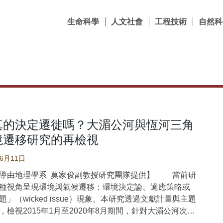
生命科學
人文社會
工程技術
自然科
真的決定遷徙嗎？大湄公河與恆河三角
境遷移研究的再檢視
06月11日
導由地理學系 莫家俊副教授研究團隊提供】 當前研
種視角呈現環境與氣候遷移：環境決定論、適應策略或
」（wicked issue）現象。本研究透過文獻計量與主題
，檢視2015年1月至2020年8月期間，針對大湄公河次區
-布拉馬普特拉河三角洲地區（印度與孟加拉）環境遷移的