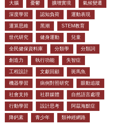
大腦
憂鬱
擴增實境
氣候變遷
深度學習
認知負荷
運動表現
運算思維
黑潮
STEM教育
世代研究
健身運動
兒童
全民健保資料庫
分類學
分類詞
創造力
執行功能
失智症
工程設計
文獻回顧
斑馬魚
機器學習
病例對照研究
眼動追蹤
社會支持
社群媒體
自然語言處理
行動學習
設計思考
阿茲海默症
降鈣素
青少年
類神經網路