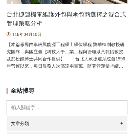
台北捷運機電維護外包與承包商選擇之混合式
管理策略分析
115年04月10日
【本篇報導由車輛與能源工程學士學位學程 劉華棟副教授研
究團隊，與國立臺北科技大學工業工程與管理系黃乾怡教授
及彭松能博士共同合作提供】 台北大眾捷運系統自1996
年營運以來，每日服務人次高達兩百萬。隨著營運量持續成
長，機電設備穩定運作對於營運安全與服務品質維護至關重
要，然而設備維護同時面臨「降低成本」與「維護安全」的
雙重挑戰。近年來，將非核心技術任務外包逐漸成為一種有
全站搜尋
效的成本控制策略，使得資源得以配置於員工薪資與營運效
率上。本研究運用層級分析法與模糊層級分析法（FAHP）來
評估與排序機電設備的外包優先性。研究內容結合外包相關
文獻、歷史資料以及台北捷運的 ISO 文件，並透過訪談與問
卷調查七位高階經理人，利用軟體分析四大系統的外包優先
文章分類
+
順序：電力與消防安全、環境空調、手扶梯與電梯，以及供