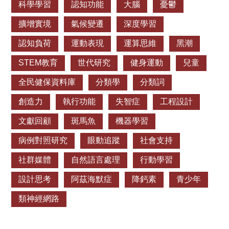
科學學習
認知功能
大腦
憂鬱
型，透過這項分析將有助於制定委外計畫，以達降低營運成
本並同時提升維修與服務品質。 原文出處：Peng, S.-N.,
擴增實境
氣候變遷
深度學習
Huang, C.-Y., & Liu, H.-D. (2024). Hybrid Management
Strategy for Outsourcing Electromechanical Maintenance and
認知負荷
運動表現
運算思維
黑潮
Selecting Contractors in Taipei MRT. Mathematics, 12(14),
STEM教育
世代研究
健身運動
兒童
2192. https://doi.org/10.3390/math12142192
全民健保資料庫
分類學
分類詞
創造力
執行功能
失智症
工程設計
文獻回顧
斑馬魚
機器學習
病例對照研究
眼動追蹤
社會支持
社群媒體
自然語言處理
行動學習
設計思考
阿茲海默症
降鈣素
青少年
類神經網路