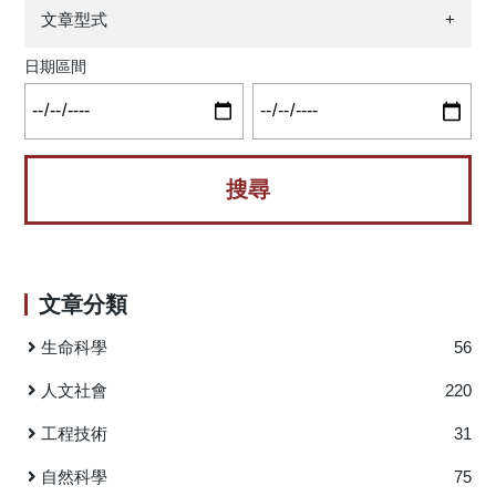
電系統。研究結果建議，優先考量環境空調，其次為供電系
文章型式
+
統、手扶梯與電梯，最後是電力與消防安全系統。此外，本
研究進一步採用FAHP與「逼近理想解排序法」進行嚴謹的承
日期區間
包商選擇評估與監測，以確保服務品質與合約有效執行。透
過比較技術專業能力、問題解決能力、相關認證、反應時間
以及契約履行情形，本研究辨識出最合適的承包商。最終，
本文提出建議，以協助台北捷運提升維修品質並降低成本。
本研究所建立之評估模型流程圖（如圖1）。首先，模型
包含蒐集外包資料並執行層級分析法（AHP）。接著，收集
產業資料，並分別採用模糊層級分析法（FAHP）與逼近理想
解排序法（TOPSIS）進行分析，最後得到研究成果。
文章分類
根據評估結果，本研究首先發現影響承包商選擇的關鍵因素
為服務品質，其權重最高（0.7382）。其次為成本控制
生命科學
56
（0.1691），最後則是技術能力（0.0927）。由此可知，服務
品質對外包決策具有最顯著的影響。進一步而言，圖 2 顯示
人文社會
220
了維修承包商評估準則權重圖。透過此圖可清楚看出各評估
工程技術
31
準則的重要性排序，以及其對承包商選擇的影響程度。最
後，針對四家承包商的綜合評估值，排序依序為：C公司
自然科學
75
（0.7273）最高，其次為A公司（0.6443）、B公司