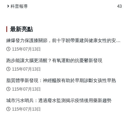
（0.4280），最後為D公司。此結果說明，C公司在服務品
科普報導
43
質、成本控制與技術能力等面向表現最為優越，因而成為首
選承包商。 圖1：所提出的評估模型建立流程 圖2：維修承
包商評估準則權重圖 圖3：四家維修承包商之評估構面與準
最新亮點
則權重圖 而圖3則視覺化顯示了四家維修承包商的評估
構面與準則權重圖。能更直觀地呈現四家公司的優先順序與
練爆發力保護膝關節，前十字韌帶重建與健康女性的安全
落地關鍵
評估結果。其分數分別為：C公司（0.7273）、A公司
115年07月13日
（0.6443）、B公司（0.4280）、以及D公司（0.1669）。
跑步能讓大腦更清醒？有氧運動的抗憂鬱新發現
捷運系統將維修外包可提供專業、高效且可靠的維修服
務，不僅能降低系統故障與停機時間，還能提升系統性能與
115年07月13日
乘客舒適度。本研究探討了外包相關文獻、捷運數據，以及
脂質體學新發現：神經醯胺有助於早期診斷女孩性早熟
捷運公司現有的ISO文件。最後，研究進行了專家訪談，並在
七位台北捷運廠長級以上經理的協助下完成問卷調查。研究
115年07月13日
採用成對比較法，並利用電腦軟體計算各項因素的權重。然
城市污水哨兵：透過廢水監測揭示疫情後用藥新趨勢
而，在選擇外包承包商時，仍必須進行嚴格的評估與監督，
以確保外包契約的有效執行與服務品質。 本研究檢視了
115年07月13日
捷運四大機電系統，包括電力與消防安全系統、環境空調、
手扶梯與電梯，以及供電系統。透過結合層級分析法