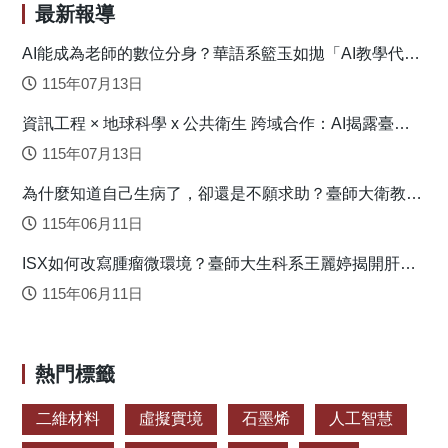
（AHP）與模糊層級分析法（FAHP），研究結果顯示，環境
最新報導
空調在外包技術中應被優先考量以降低成本，其次依序為供
電系統、給排水與消防系統，最後為手扶梯與電梯。 進
AI能成為老師的數位分身？華語系籃玉如拋「AI教學代理
人」新模式
一步地，本研究結合FAHP與「逼近理想解排序法」
115年07月13日
（TOPSIS），探討了多項承包商評估因素，包括專業技術能
資訊工程 × 地球科學 x 公共衛生 跨域合作：AI揭露臺灣
力、問題解決能力、專業認證、反應速度、績效能力、服務
心血管疾病高風險環境型態
水準、預算規劃、投標金額以及永續性，並分析這些因素對
115年07月13日
外包承包商選擇的影響。研究結果顯示，外包維修承包商的
為什麼知道自己生病了，卻還是不願求助？臺師大衛教系
優先順序依序為C公司、A公司、B公司與D公司。主要研究結
連盈如揭心理健康求助關鍵
果如下： 評估構面：在「技術能力」、「服務品質」與
115年06月11日
「成本控制」三大評估構面中，服務品質的權重最高
ISX如何改寫腫瘤微環境？臺師大生科系王麗婷揭開肝癌
（0.7832），其次為成本控制（0.1691），技術能力則最低
免疫逃脫機制
（0.0927）。由此可見，服務品質是影響承包商排序的首要
115年06月11日
因素。 評估準則：整體權重排名依序為：服務水準
（0.5356）、績效能力（0.1364）、永續性（0.1179）、專業
認證（0.0695）、反應速度（0.0661）、投標金額
熱門標籤
（0.0399）、問題解決能力（0.0151）、預算規劃
（0.0111）、專業技術能力（0.0079）。 本研究提出一
二維材料
虛擬實境
石墨烯
人工智慧
套兼顧安全、成本效益與服務品質的捷運維修外包的決策模