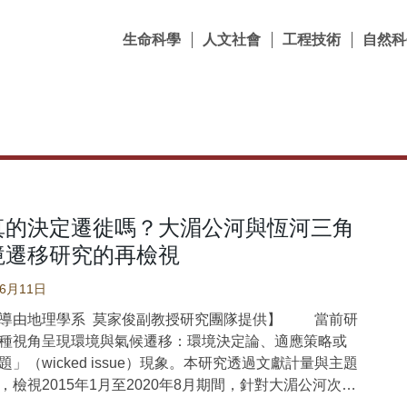
生命科學
人文社會
工程技術
自然科
真的決定遷徙嗎？大湄公河與恆河三角
境遷移研究的再檢視
06月11日
導由地理學系 莫家俊副教授研究團隊提供】 當前研
種視角呈現環境與氣候遷移：環境決定論、適應策略或
」（wicked issue）現象。本研究透過文獻計量與主題
，檢視2015年1月至2020年8月期間，針對大湄公河次區
-布拉馬普特拉河三角洲地區（印度與孟加拉）環境遷移的