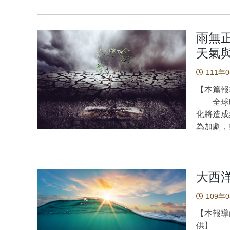
147項
架。研究
雨無
決定論框
空間層級
天氣
17.0
111年
應等核心
現象值得
【本篇報
外，針對
全球暖化
研究仍屬
化將造成
究對象的
為加劇，
多數科學
對的問題
部分估算
數千年來
徙，由此
式。因此
前迫使1
大西
歷史氣候
現更細膩
天氣對社
109年
本文指出
的明鏡。 世界氣象組織在2020年全球氣候狀態報告1指出
候變遷作
2020
【本報導
會、政
(1850
供】 