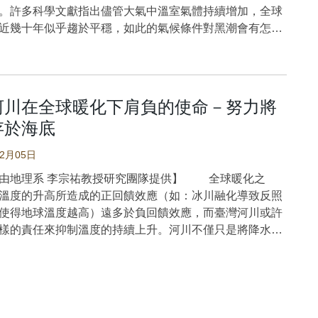
湄公河區域（越南、緬甸、柬埔寨、泰國、寮國及中國雲
論述，也是2021年格拉斯哥氣候高峰會COP26的重點。
。許多科學文獻指出儘管大氣中溫室氣體持續增加，全球
恆河-布拉馬普特拉河三角洲（孟加拉與印度，含孟加拉灣
對氣候變異與極端氣候的觀察，主要來自20世紀中末以來
近幾十年似乎趨於平穩，如此的氣候條件對黑潮會有怎樣
），以探討氣候變遷與環境遷移之間的關聯性。有別於多
的觀察紀錄，儀器資料精準但數十年所累積的資料有限，
？ 黑潮變動對於臺灣氣候及漁業經濟有相當重大的影
觀尺度的全球性研究，本文主張理解人類對環境變遷的回
對氣候變化與異常氣候的認知有限。於是，應用古人所記
的研究指出，黑潮在近二十年間有減弱的現象，翻轉了全
關注特定地域與時間段。因此，本研究系統性檢視2015至
與氣候現象，分析過去氣候變化與異常氣候，成為現代氣
景下黑潮會加速的觀點。減弱但變暖的黑潮在太平洋和邊
年間的全球性及區域性研究，探究環境遷移在這些地區的框架
重要分支。更重要的是，歷史文獻不僅記錄了異常氣候的
重新分配質量和能量，可能引發區域氣候變化和極端事
河川在全球暖化下肩負的使命－努力將
及哪些因素影響人們選擇留守、遷移或採取適應行動的關
，還包含環境與社會衝擊，讓我們有機會透過豐富多元的
，我們也發現東亞鰻魚捕獲量與聖嬰現象的相關性不高，
究
存於海底
以科學方法分析氣候與社會系統間的關係。
『組合模態』密切相連結。同時，研究證明了北大西洋的
學者們多傾向從三大視角探討環境遷移現象。第一種視角
Reconstructing East Asian Climate Historical
致太平洋大氣和海洋環流變化的最重要、最基本因素，這
02月05日
為適應失敗—人們因無法應對氣候變遷衝擊而被迫遷徙。
ed Series)團隊從2014年開始，在中央研究院與科技部永續
瞻開創性研究。 日本鰻（Anguilla
角則將遷移視為適應手段，將移居他處視為提升生存能力
由地理系 李宗祐教授研究團隊提供】 全球暖化之
資助下，採用系統性與標準化的方法，數化以地方志為主
nica）是一種長距離遷移的洄游性魚類，牠們會在新月期間沿
性的策略。第三種視角則將遷移視為「棘手問題」
溫度的升高所造成的正回饋效應（如：冰川融化導致反照
史古籍2，並將文字以編碼的方式轉為數字，例如霾的編
亞納海嶺的西側順著南北向的海底山進行產卵，鰻苗孵化
ed issue) 現象—其本質複雜難測，且受社會、經濟、政治與
使得地球溫度越高）遠多於負回饋效應，而臺灣河川或許
1，龍捲風編碼為1511，乾旱編碼為3001，日黑子為6211
泳能力極弱，故需要仰賴海洋環流進行移動（圖一）。過
的複合影響所形塑。為揭示這些模式，本研究採用文獻計
樣的責任來抑制溫度的持續上升。河川不僅只是將降水傳
個類別下還有特定屬性的詞彙編碼，讓不諳華語的國際學
出，日本鰻會隨著鹽度鋒面南北移動而改變產卵的位置，
，追蹤研究的執行地點、對環境或氣候遷移的框架設定，
的通道，河水內混和著因崩塌帶來的泥砂中竟夾帶著從大
用這些珍貴的資料進行分析。為目前全球唯一用編碼方式
面向南移動時，鰻魚的產卵地就會轉移到較低的緯度，此
將氣候變遷視為遷移的直接或間接驅動因素。首先，對
下來的碳，透過河川帶至海底埋藏，被視為面對全球暖化
文獻的資料庫，受到國際歷史氣候與古氣候學界的極大重
在1983、1992和1998年的日本鰻捕獲量明顯的減少，翻
至2020年間發表的所有研究進行全球性分析，隨後聚焦於特
制，而此現象正隨著颱風降雨的增加而增強。地球是否真
資料已存放在美國國家海洋與大氣總署的資料中心(NOAA
界的認知，我們第一次證明了鰻魚捕獲量與組合模態
域（見圖1）。 全球分析結果如圖2呈現，可識別出四
說所言，選擇了臺灣河川來對抗全球暖化的危機，是非常
te data center)。 透過古籍豐富的內容，研究團隊重建過
ination mode，以下稱為C-模態）型的氣候變異有關，並不
組。其中綠色與藍色群組尤具研究價值，而紅色與黃色群
七家灣溪，以台灣知名瀕臨絕種魚
來各地溫度與降水的變化，並分析極端事件與社會衝擊，
嬰現象的影響。過去海洋生物學家並不能解釋為何日本鰻