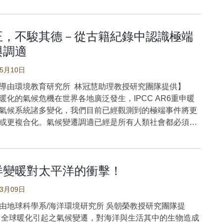
研究，以釐清主流論述在多大程度上已擺脫環境決定論框
結果顯示，多數明確界定環境遷移的文獻，仍傾向於環境
正，不駿其德－從古籍紀錄中認識極端
架。此外，無論研究採用地方性或非地方性分析尺度，其
與理論或概念取向之間並未呈現明確對應關係。雖有
與調適
%的研究將環境遷移視為適應形式，但對於韌性、脆弱性與適
05月10日
概念的相關論述仍顯不足，相關理論整合尚待深化。此一
關注，因近年全球環境遷移研究日益採用適應範式。此
導由環境教育研究所 林冠慧助理教授研究團隊提供】
人口流動、氣候變遷與適應機制採取批判性或多元視角的
的氣候危機在世界各地廣泛發生，IPCC AR6重申暖
少數。最後，相較於研究區域內其他地區，以孟加拉為研
氣候系統諸多變化，我們目前已經觀測到的極端事件將更
文獻，更常將氣候變遷視為遷移的主要驅動因素。
或更複合化。氣候變遷調適已經是所有人類社會都必須面
家與政策制定者皆認同，我們正處於一場氣候危機之中。
。當代人類經驗有限，在歷史文獻中則記錄著過去數百至
甚至警告，未來可能有數百萬甚至數十億人口可能被迫遷
氣候系統的變化與變異性，及人類社會的衝擊與調適方
催生了「氣候難民」一詞。諸如「氣候危機可能在2050年
，從文獻中提取資訊重建過去的氣候與極端事件，不僅是
2億人流離失所」的標題引發關注與警覺。學術研究往往呈
洋變暖對太平洋的衝擊！
學的重要內涵，透過科學性的文本分析，探討異常與極端
的圖景，但多數研究仍預測氣候變遷將引發大規模遷徙。
會的衝擊、脆弱性與調適性，更是未來氣候變遷韌性社會
03月09日
，此類論述存在落入環境決定論的風險—即幾乎完全以氣
，
為遷徙主因，卻忽略了同樣影響人們遷徙決策的諸多社
年是史上最熱的3年之一，全球平均溫度比工業化時代前
由地球科學系/海洋環境研究所 吳朝榮教授研究團隊提
治與經濟因素。 本研究聚焦於兩個特別易受氣候影響的
-1900)高出攝氏1.2度。面對氣候危機，減排與調適是當代兩
全球暖化引起之氣候變遷，對海洋與生活其中的生物造成