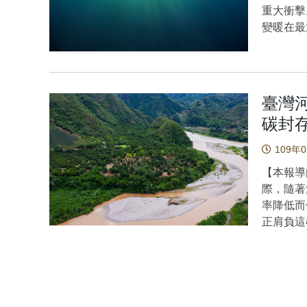
區域—大
個主要的
重大衝擊
南省）與
當前社會
變暖在最
森林地帶
現代儀器
的影響
數採取宏
導致我們
響，我們
應，必須
錄的天氣
球變暖背
2020
候研究的
緣海之間
臺灣
定位，以
時間地點
件。此外
鍵因素。 圖1：相關研究的數量與地理位置分布圖 在本研
碳封
資料，
反而是與
中，發現
REACHES(
變暖是導
109年
將遷移視
Encod
也是該領域之前
第二種視
【本報導
科學計畫
japo
與強化韌
際，隨著
的中國歷
著西馬里
(wick
率降低而
碼為120
後，因游
環境力量
正肩負這
等，每一
去研究指
量學方法
送至海洋
者都能使
當鹽度鋒
以及是否
氣中固定
數化古籍
現象導致
2015
的調適機
視，數化
轉以往學
定研究區
如蓋亞假
clima
（comb
大研究群
值得關注的議題。 本照片攝於
去五百年
完全是聖