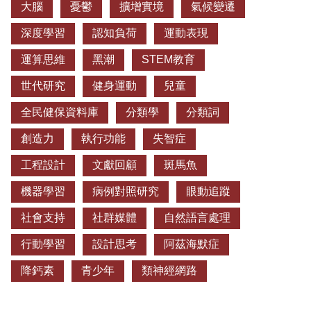
大腦
憂鬱
擴增實境
氣候變遷
深度學習
認知負荷
運動表現
運算思維
黑潮
STEM教育
世代研究
健身運動
兒童
全民健保資料庫
分類學
分類詞
創造力
執行功能
失智症
工程設計
文獻回顧
斑馬魚
機器學習
病例對照研究
眼動追蹤
社會支持
社群媒體
自然語言處理
行動學習
設計思考
阿茲海默症
降鈣素
青少年
類神經網路