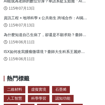
AI能成為老師的數位分身？華語系籃玉如拋「AI教
學代理人」新模式
115年07月13日
資訊工程 × 地球科學 x 公共衛生 跨域合作：AI揭露
臺灣心血管疾病高風險環境型態
115年07月13日
為什麼知道自己生病了，卻還是不願求助？臺師大
衛教系連盈如揭心理健康求助關鍵
115年06月11日
ISX如何改寫腫瘤微環境？臺師大生科系王麗婷揭
開肝癌免疫逃脫機制
115年06月11日
熱門標籤
二維材料
虛擬實境
石墨烯
人工智慧
科學學習
認知功能