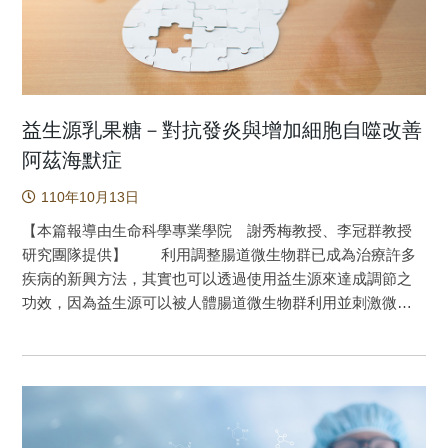
的位置高度重疊，表明Aβ極可能被醣化修飾。醣化修飾過後
的Aβ顯現出更高的細胞毒性。雖然不清楚為何這些醣化修飾
後的Aβ沉積無法被有效地清除，但至少我們的研究可以使我
們更加清楚毒性的來源。基本上，Aβ蛋白有兩個胺基酸位點
可以發生醣化反應。研究團隊發現(如圖1)，這兩個位置的醣
化結果都會影響Aβ的聚集過程，影響了蛋白形成纖維的速
益生源乳果糖－對抗發炎與增加細胞自噬改善
度，但取而代之的是形成更具毒性的寡聚體(oligomer)，推測
阿茲海默症
是醣化的結果改變了這兩個胺基酸的電性，使得蛋白質的堆
110年10月13日
疊產生了一些排斥的力量。尤其是第28號位置的離胺酸，在
過去，它一直被視為分子肽鏈之間鹽橋的提供者，一旦電性
【本篇報導由生命科學專業學院 謝秀梅教授、李冠群教授
發生改變，就更難往聚集的方向前進，但卻形成具有細胞通
研究團隊提供】 利用調整腸道微生物群已成為治療許多
透性的寡聚體，意外提高分子毒性，因此醣化有可能加劇罹
疾病的新興方法，其實也可以透過使用益生源來達成調節之
患AD的機率。所以平衡血液中糖分的濃度並避免蛋白質醣化
功效，因為益生源可以被人體腸道微生物群利用並刺激微生
反應的發生，也是預防疾病的重要方式之一。 圖1：Aβ單體
物生長。我們利用電腦程式進行化合物資料庫的比對找出兩
經醣化修飾過後影響其聚集行為 原文出處：Hu, K. W.,
種海藻糖的雙糖類似物，乳果糖和蜜二糖，在之前的研究已
Fan, H. F., Lin, H. C., Huang, J. W., Chen, Y. C., Shen, C. L.,
證實對於聚麩醯胺和帕金森氏症模式中有神經保護作用。本
Shih, Y. H., & Tu, L. H. (2021). Exploring the Impact of Glyoxal
研究中，我們首先在經寡聚體Aβ25-35毒性處理的小鼠初級海
Glycation on β-Amyloid Peptide (Aβ) Aggregation in
馬迴神經元測試乳果糖和蜜二糖之神經保護效果，發現乳果
Alzheimer's Disease. Journal of Physical Chemistry B,
糖保護效果之有效濃度低於蜜二糖，因此乳果糖被進一步測