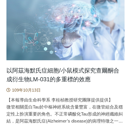
125(21), 5559-5571. https://doi.org/10.1021/acs.jpcb.1c02797
試其在小鼠模式上之功效。我們在小鼠雙側海馬迴內注射寡
聚體Aβ25-35以建立阿茲海默症小鼠模式，在注射Aβ25-35之
前先將乳果糖和海藻糖給予小鼠服用。乳果糖或海藻糖的使
用均加強了阿茲海默症小鼠的短期記憶和學習。從病理學分
析中，我們發現乳果糖和海藻糖的預處理減少了神經發炎現
象並增加了細胞自噬的程度。這些結果顯示乳果糖和海藻糖
的神經保護作用是透過抗發炎和細胞自噬作用而達成。此
外，乳果糖在增強阿茲海默症小鼠突觸蛋白表現之程度優於
海藻糖，因此，乳果糖有可能發展成為預防或治療阿茲海默
症的雙糖益生源。 我國已於1993年成為高齡化社會，
以阿茲海默氏症細胞/小鼠模式探究查爾酮合
2018年進入高齡社會，推估將於2025年邁入超高齡社會，阿
成衍生物LM-031的多重標的效應
茲海默症是高齡族群中最常見的失智症疾病，約佔60〜
109年10月13日
80%，估計全世界有超過4700萬位患者。阿茲海默症特徵是
認知能力下降和人格改變，不僅給患者和照護人員帶來嚴重
【本報導由生命科學系 李桂楨教授研究團隊提供提供】
的痛苦，而且給社會帶來巨大的經濟負擔。越來越多的證據
微管相關蛋白Tau於中樞神經系統含量豐富，在微管組合及穩
表明Aβ寡聚體堆積是造成阿茲海默症的重要原因，腦中Aβ的
定性上扮演重要的角色。不正常磷酸化Tau形成的神經纖維糾
累積引發一系列反應，包括神經發炎和氧化損傷進而造成認
結，是阿茲海默氏症(Alzheimer’s disease)的病理特徵之一。
知神經退化。迄今在臨床試驗均未有很成功的藥物能對抗Aβ
過度磷酸化Tau因構形改變，導致聚集、氧化壓力增加及神經