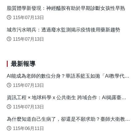
積，並影響氧化壓力相關的NRF2路徑外，還可透過CREB正
經發炎現象並增加了細胞自噬的程度。由於乳果糖和海藻糖
脂質體學新發現：神經醯胺有助於早期診斷女孩性早熟
向調節腦源性營養因子(BDNF)路徑，來達到促進神經突生長
均有益生源的特性，我們認為腸腦軸循環於其間扮演重要角
和抑制細胞凋亡。 為了探討LM-031對AD病理特徵和認
115年07月13日
色。 原文出處：
知損傷的治療作用，本篇研究進一步進行小鼠實驗。許多研
https://pubs.acs.org/doi/10.1021/acs.jafc.0c07327
城市污水哨兵：透過廢水監測揭示疫情後用藥新趨勢
究證實在AD的眾多複雜病因中，高血糖也會引起輕度認知障
礙和形成老年斑(Senile plaque)，因此本篇利用鏈脲佐菌素
115年07月13日
(Streptozocin, STZ)在三基因轉殖(3×Tg-AD)小鼠誘發高血
糖，來加速其AD相關病徵的產生，藉此評估LM-031對認知功
能的治療效果，和確認其在前述細胞實驗中對相關路徑的調
最新報導
控作用。結果發現LM-031不僅可改善3×Tg-AD小鼠的學習和
記憶功能，還可上調NRF2和pCREB以及降低海馬迴及皮層
AI能成為老師的數位分身？華語系籃玉如拋「AI教學代理
人」新模式
內Aβ及Tau含量(如下圖示)。 圖：LM-031對ΔK280 TauRD-
115年07月13日
DsRed細胞模式及鏈脲佐菌素(STZ)誘導高血糖的APPSwe、
資訊工程 × 地球科學 x 公共衛生 跨域合作：AI揭露臺灣
PS1M146V、TauP30IL三基因轉殖阿茲海默症小鼠的治療效
心血管疾病高風險環境型態
用。 綜合細胞和小鼠實驗結果，LM-031可上調HSPB1和
115年07月13日
NRF2路徑來降低氧化壓力，並調控轉錄因子CREB及活化其
為什麼知道自己生病了，卻還是不願求助？臺師大衛教系
下游BDNF路徑，從而在ΔK280 TauRD-DsRed細胞中發揮神
連盈如揭心理健康求助關鍵
經保護作用，改善認知功能損傷的高血糖3×Tg-AD小鼠，降
115年06月11日
低腦中的Aβ和Tau聚集。相對於目前可用的阿茲海默氏症藥物