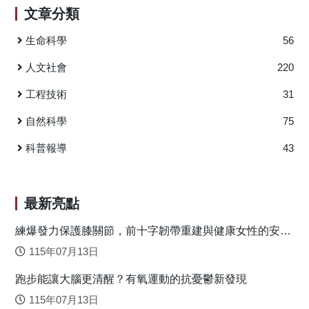
海藻糖或乳果糖管餵5天後，再以立體定位手術注射Aβ25-35
文章分類
疊、活化NRF2及CREB路徑、抑制細胞凋零及促進神經突生
寡聚體至小鼠腦部雙側海馬迴以誘發其阿茲海默症病徵，接
長，來緩和阿茲海默症進程，提供阿茲海默症新藥開發的選
生命科學
56
著持續對小鼠進行海藻糖或乳果糖管餵25天，期間比較海藻
擇。 在台灣約每80人就有1人是失智症，而阿茲海默氏
糖與乳果糖對於小鼠學習與記憶與病理特徵之影響與其相關
症(Alzheimer’s disease, AD)是最常見的失智症。但除了少數
人文社會
220
訊息傳遞分子機制。實驗發現乳果糖與海藻糖能夠改善小鼠
有遺傳基因的患者會在65歲以前發病，大部分致病的原因仍
的空間學習以及短期記憶的能力。另外，乳果糖與海藻糖亦
工程技術
31
是不明。此疾病最明顯的病理特徵是在腦部堆積的類澱粉斑
能減少小鼠海馬迴中星狀膠細胞的數量，顯示降低神經發炎
塊(Aβ蛋白)和神經纖維糾結(Tau蛋白)，因此這兩種蛋白的影
自然科學
75
損傷，並且提升細胞自噬作用中相關蛋白質的表現量，我們
響路徑也分別是致病機轉的假說之一。 Tau蛋白是與細胞
認為乳果糖與海藻糖透過促進細胞自噬作用進而清除對細胞
骨架－微管相關的蛋白，對神經元軸突的穩定是相當重要。
科普報導
43
造成毒性與損害的Aβ。在各種分析中，乳果糖與海藻糖的功
在阿茲海默氏症Tau蛋白的假說上，當Tau蛋白被過度磷酸化
效不相上下，但是在增進突觸功能蛋白表現方面，乳果糖更
而影響其蛋白構型，會使其從微管上脫落並進一步在細胞內
勝於海藻糖，因此我們認為乳果糖具有被開發成為阿茲海默
堆積，這些堆積的Tau蛋白可引發氧化壓力等後續效應，最終
最新亮點
氏症預防或治療藥物之潛力。 圖說：本研究中，我們首先在
使神經元死亡。 甘草查爾酮A是天然的查爾酮類，LM系
阿茲海默症小鼠神經元細胞培養模式測試乳果糖和蜜二糖之
列化合物則是合成的新穎衍生物，均具有小分子、預測口服
練爆發力保護膝關節，前十字韌帶重建與健康女性的安全
神經保護效果，並以海藻糖作為正控制組，結果發現乳果糖
落地關鍵
生物利用度及中樞神經系統活性佳的特性，因此有潛力可用
115年07月13日
保護效果之有效濃度低於蜜二糖，因此乳果糖被進一步測試
於中樞神經疾病的治療研究。 本篇研究從表現Tau蛋白
在阿茲海默症小鼠模式上之功效，同樣以海藻糖作為正控制
跑步能讓大腦更清醒？有氧運動的抗憂鬱新發現
(ΔK280 TauRD)的神經細胞株實驗結果發現，甘草查爾酮A及
組。乳果糖或海藻糖的使用均加強了阿茲海默症小鼠的短期
合成衍生物LM-031，除了降低Tau蛋白在細胞中錯誤折疊的堆
115年07月13日
記憶和學習提取。病理學分析發現乳果糖和海藻糖減少了神