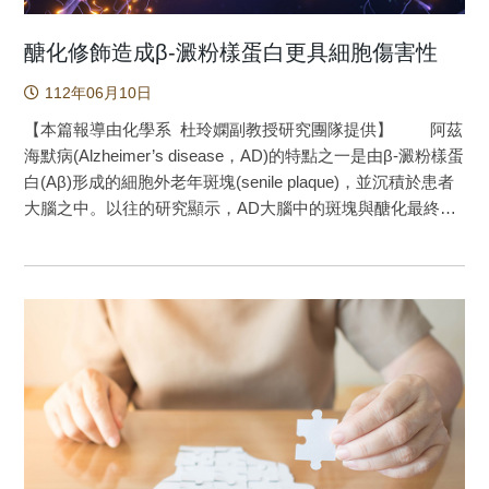
醣化修飾造成β-澱粉樣蛋白更具細胞傷害性
112年06月10日
【本篇報導由化學系 杜玲嫻副教授研究團隊提供】 阿茲
海默病(Alzheimer’s disease，AD)的特點之一是由β-澱粉樣蛋
白(Aβ)形成的細胞外老年斑塊(senile plaque)，並沉積於患者
大腦之中。以往的研究顯示，AD大腦中的斑塊與醣化最終產
物(advanced glycation end products)位處於相同的區塊，醣
化最終產物主要由一系列蛋白質與還原醣或反應性極高的二
羰基化合物反應的結果，與一般經由酵素專一性修飾的過程
不同。本研究證明，醣化反應可以增加Aβ的細胞毒性。
蛋白質醣化(Protein glycation)早先因與幾種糖尿病相關的
疾病有關，而受到關注。此外，它還被視為蛋白質聚集的調
節劑。近年，又因為許多醣化最終產物的積累與多種神經退
行性疾病有關，它啟發了許多團隊探索因分子醣化影響的病
理機制。在過往的研究中發現，同年齡的AD大腦比正常大腦
增加了三倍的醣化最終產物，而且他們與Aβ-澱粉樣蛋白沉積