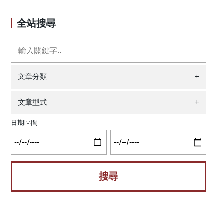
聚集，因此，尋找有效的治療方式來預防或治療Aβ所造成的
元死亡。本研究以表現人類傾向形成聚集的ΔK280 TauRD-
傷害有其急迫性。 2004年的一項研究發現海藻糖
DsRed細胞，檢視甘草查爾酮A (一天然查爾酮)及其五個合成
全站搜尋
（trehalose）對神經退化疾病「亨丁頓氏舞蹈症」具有療
衍生物(LM化合物)抑制Tau蛋白錯誤摺疊、活性氧分子(ROS)
效，海藻糖是由兩個葡萄糖以α,α-1,1-糖苷鍵連接而成的非還
捕捉及神經保護的潛能。受檢視的化合物在細胞培養液的溶
原性雙糖，隨後，其他實驗室與我們的研究也發現海藻糖對
解度皆可達100 μM，能預測藥物在口服生物利用度及中樞神
多種因蛋白質不正常摺疊以致堆積的神經退化疾病均有療
經系統活性。檢測的化合物中，甘草查爾酮A及LM-031顯著
效，其中也包括阿茲海默症；然而人類消化道中的海藻糖水
地降低在ΔK280 TauRD-DsRed 293及SH-SY5Y細胞中，Tau
文章分類
+
解酶（trehalase）會將海藻糖分解成葡萄糖，因此若以口服
蛋白錯誤摺疊及相關的活性氧分子，促進神經突生長，並抑
攝取海藻糖，會使得海藻糖到達神經組織作用的效果不彰，
制凋亡蛋白酶3活性。研究探討顯示LM-031在ΔK280 TauRD-
文章型式
+
因此我們利用電腦程式進行化合物資料庫的比對，找出了與
DsRed SH-SY5Y細胞中，正向調節HSPB1伴護蛋白、
海藻糖結構相似卻不會被海藻糖水解酶分解的另外兩種雙
NRF2/NQO1/GCLC路徑及CREB-依存的
日期區間
糖，分別是乳果糖（lactulose）與蜜二糖（melibiose）。陸
BDNF/AKT/ERK/BCL2路徑。LM-031可挽救ΔK280 TauRD-
續許多研究發現這些短鏈糖具有益生源的特性，可以刺激腸
DsRed誘導表現後導致的神經突生長降低，而NRF2或CREB
道微生物群的生長，進而透過腸腦軸對神經功能造成影響。
的靜默可抵消此作用。除此之外，在鏈脲佐菌素
本研究中，我們探討乳果糖與蜜二糖對阿茲海默症是否
(streptozocin)誘導高血糖的APPSwe、PS1M146V、
具有潛在的神經保護效果。首先使用經Aβ25-35寡聚體處理之
TauP30IL三基因轉殖阿茲海默症小鼠中，LM-031進一步挽救
小鼠海馬迴初級神經細胞，建立一個初步的篩藥平臺，發現
對NRF2及pCREB的負向調節，降低海馬迴及皮層內Aβ及Tau
乳果糖較蜜二糖能以較低劑量有效保護神經細胞，因此以乳
含量，更改善認知功能的不足。總言之，此研究強有力地指
果糖進入動物實驗並與海藻糖同時做比較。我們對小鼠進行
出LM-031的潛能，包括藉增加HSPB1以降低Tau蛋白錯誤摺