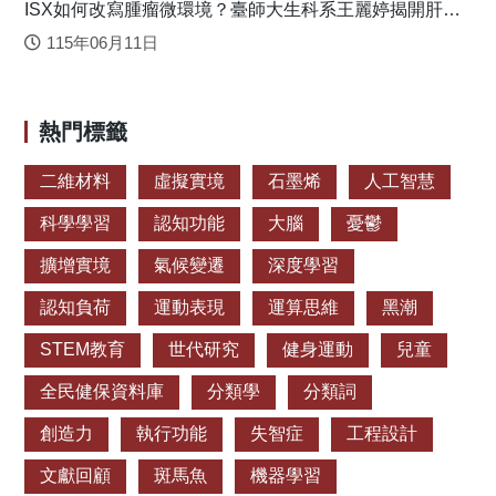
ISX如何改寫腫瘤微環境？臺師大生科系王麗婷揭開肝癌
是屬於乙醯膽鹼酶抑制劑和NMDA受體拮抗劑，本篇研究的
免疫逃脫機制
LM-031可能經由不同的治療路徑策略，具有新穎藥物的開發
115年06月11日
潛力。 原文出處： Aging Cell 2020; 19(7). doi:
10.1111/acel.13169. PMID: 32496635
https://pubmed.ncbi.nlm.nih.gov/32496635/
熱門標籤
二維材料
虛擬實境
石墨烯
人工智慧
科學學習
認知功能
大腦
憂鬱
擴增實境
氣候變遷
深度學習
認知負荷
運動表現
運算思維
黑潮
STEM教育
世代研究
健身運動
兒童
全民健保資料庫
分類學
分類詞
創造力
執行功能
失智症
工程設計
文獻回顧
斑馬魚
機器學習