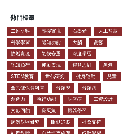
熱門標籤
二維材料
虛擬實境
石墨烯
人工智慧
科學學習
認知功能
大腦
憂鬱
擴增實境
氣候變遷
深度學習
認知負荷
運動表現
運算思維
黑潮
STEM教育
世代研究
健身運動
兒童
全民健保資料庫
分類學
分類詞
創造力
執行功能
失智症
工程設計
文獻回顧
斑馬魚
機器學習
病例對照研究
眼動追蹤
社會支持
社群媒體
自然語言處理
行動學習