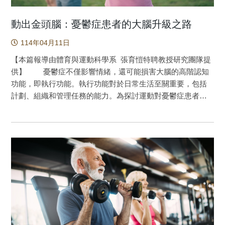
動出金頭腦：憂鬱症患者的大腦升級之路
114年04月11日
【本篇報導由體育與運動科學系 張育愷特聘教授研究團隊提
供】 憂鬱症不僅影響情緒，還可能損害大腦的高階認知
功能，即執行功能。執行功能對於日常生活至關重要，包括
計劃、組織和管理任務的能力。為探討運動對憂鬱症患者執
行功能的影響，一個由臺灣、美國等研究者組成的團隊進行
了一項系統性回顧與統合分析。研究團隊分析了14項隨機對
照試驗，納入共1201名憂鬱症患者。結果發現，運動確實能
改善憂鬱症患者的執行功能，特別是在工作記憶、認知靈活
性和推理/計劃等方面。研究進一步發現，某些運動方式比其
他更有效。有氧運動，如跑步或騎自行車，展現出較好的效
果。中等到高強度的運動比低強度運動更能改善執行功能。
且最好每週至少運動三次，每次不超過60分鐘，並持續13週
或更長時間。這項研究為憂鬱症患者提供了一種非藥物治療
的新選擇。它不僅可以改善患者的心理健康，還能提升其認