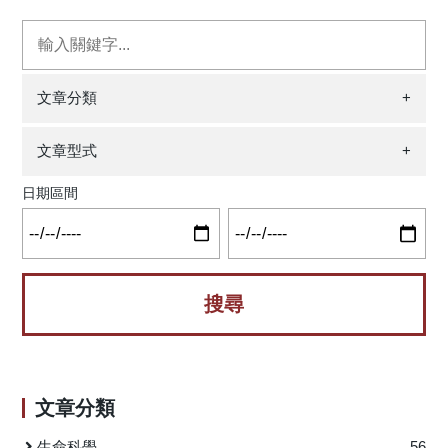
量之運動處方，對中高齡不同AD風險者的「計劃能力」有相
與健身運動（acute exercise，亦稱急性健身運動）就有效
同的正面效益。然而，考量高階認知功能含括不同類型，故
果。「單次見效」固然吸引人，但具體應該如何進行？研究
有其必要進一步釐清其對其它高階認知功能類型之影響。有
團隊即聚焦阻力健身運動，針對當中的健身運動強度和執行
鑒於此，本研究進一步利用腦神經電波中事件關聯電位
功能（高階認知功能）面向進行系統性文獻回顧，期能提供
（event-related brain potentials, ERP），藉由變化運動強度
實務操作之參考。 執行功能為一種高階的認知功能，與
文章分類
+
與時間，探討相等於單次20分鐘中等強度腳踏車健身運動量
我們日常生活的運作息息相關，不僅影響著學業表現、工作
之不同運動處方，對中高齡不同AD風險者「抑制能力」行為
成就和社交關係等，更是成功老化的重要指標。執行功能的
文章型式
+
表現與ERP指標之影響。本研究招募中高齡高低AD風險基因
核心功能包含三大面向：抑制控制（inhibitory control）指個
型態者共51位，以平衡順序方式進行3種相同運動量之單次運
體能不受內在傾向或外在干擾的影響，作出適當選擇的能
日期區間
動介入處方（30分鐘低強度﹑20分鐘中等強度，以及16分鐘
力；工作記憶（working memory）為個體能暫存或更新特定
高強度）與控制情境介入，並於介入結束後利用Stroop測驗檢
的訊息，以供應目標工作需求的能力；認知彈性（cognitive
測參與者抑制行為表現與測驗期間ERP指標（如P3）變化。
flexibility）則是以抑制和工作記憶為基礎，使個體能任意的轉
結果顯示，相較於控制情境，3種有氧運動處方皆可相同程度
換或修正觀點和模式等，以因應當前情境的能力。 過去
地促進Stroop反應速度與增加P3振幅（amplitude）（如圖
研究指出，阻力健身運動為有助促進執行功能之健身運動型
一），顯示符合本研究運動量之單次有氧健身處方，皆可對
態之一，並且單次執行就有效果，然而阻力健身運動強度如
中高齡不同AD風險者抑制能力與注意力資源投入產生相同之
何影響執行功能不同面向尚不明朗。有鑒於此，本研究聚焦
正面效益。 過去研究已為單次有氧健身運動對高階認知
於單次阻力健身運動對於核心執行功能之效益，並針對健身
文章分類
功能效益奠定基礎，研究團隊進一步探索相同運動量之運動
運動強度、執行功能，以及兩者共同的調節效果進行探討，
處方對中高齡不同AD風險者之抑制能力與腦神經電之影響，
彙整了低、中和高強度的單次阻力健身運動對於抑制控制、
生命科學
56