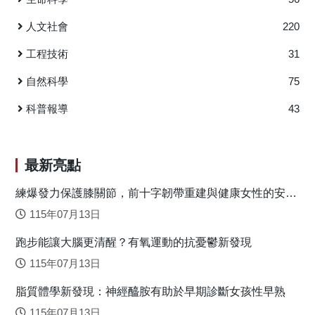
並成功發表成果於老人學領域知名之國際期刊。本研究結果
工作記憶、認知彈性等三大核心執行功能面向的影響。
證實，等同20分鐘中等強度有氧健身運動量之運動處方，可
本研究藉由系統性回顧共納入19篇文章，包含692位參與者。
人文社會
220
有效促進中高年齡不同AD風險者之神經認知功能。基於本研
結果顯示，逾半數的研究結果支持單次阻力健身運動對於整
工程技術
31
究發現，未來可針對中高齡者身體機能狀況，客製化總運動
體執行功能有正面影響。在強度面向，中強度介入相較於低
量等同20分鐘中等強度有氧健身運動的運動量之健身運動處
強度和高強度有較大比例的正向效果；而在執行功能面向，
自然科學
75
方，以達促進中高齡者抑制能力之目的。 圖一：ERP頂葉區
抑制控制面向呈現較為一致的效益，對於工作記憶和認知彈
平均P3振幅（綠色條狀）與同時間區段腦地形分佈圖。 CON
性面向的效果則較為分歧。考量研究彙整之運動強度與執行
科普報導
43
= 控制情境；LI-30 = 30 分鐘低強度運動處方介入；MI-20 =
功能共同調節效果，建議針對抑制控制面向採用低或中強度
20分鐘中等強度運動處方介入；HI-16 = 16分鐘高強度運動處
介入；對於工作記憶或認知彈性面向，採用中強度介入為
方介入。 原文出處： Chang, Y. K., Etnier, J. L., Li, R. H.,
佳。 過去研究為單次健身運動對於執行功能效益奠定基
最新亮點
Ren, F. F., Ai, J. Y, Chu, C. H. (2023). Acute exercise effect on
礎，學者致力針對當中參與者特徵或健身運動內容等參數之
neurocognitive function among cognitively normal late-middle-
影響進行更深入的探討。本系統性回顧研究聚焦單次阻力健
練爆發力保護膝關節，前十字韌帶重建與健康女性的安全
落地關鍵
aged adults with/without genetic risk of AD: The moderating
身運動，結果顯示該型態健身運動有助於執行功能，而若能
115年07月13日
role of exercise volume and APOE genotype. The Journals of
針對特定執行功能面向給予適當之強度介入，更能有效產生
Gerontology, Series A: Biological Sciences and Medical
跑步能讓大腦更清醒？有氧運動的抗憂鬱新發現
效益，可作為實務應用之參考，期待未來持續投入使該領域
Sciences, 2024, 79(2), 1–8.
之資訊更加完整，以利大腦健康相關健身運動處方之發展。
115年07月13日
https://doi.org/10.1093/gerona/glad179
原文出處：Huang, T. Y., Chen, F. T., Li, R. H., Hillman, C. H.,
脂質體學新發現：神經醯胺有助於早期診斷女孩性早熟
Cline, T. L., Chu, C. H., Hung, T. M., & Chang, Y. K. (2022).
Effects of acute resistance exercise on executive function: A
115年07月13日