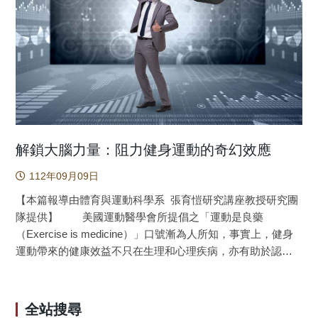
更短時間的中等至高強度有氧運動(如走路、跑步、騎自行車)
之抑制能力與注意力資源投入，亦為實際場域規劃促進認知
效果最佳，且最好持續13週以上，可以獲得最大效益。有趣
功能客製化健身運動課程，提供實證研究之依據。 臺
的是，研究還發現，不同年齡的憂鬱症患者從運動中獲得的
灣2025年邁入超高齡社會人口結構之際，亦將面對失智症罹
效益也不同，其中又以中年人(45至59歲)從運動中獲得的執行
病率增加浪潮之來襲。其中，阿茲海默氏症（Alzheimer’s
功能改善最為明顯。這可能代表著，針對不同年齡段的人
disease, AD）為最常見之退化性失智症類型，約佔60-80%失
群，可能需要制定更精確的運動建議。 實際應用 如果
智症患者人口。目前學界認為E型載脂肪蛋白基因（APOE,
您或您的親友們飽受憂鬱症困擾，不妨將健身運動納入日常
Apolipoprotein E Gene）與AD罹患率有高度關聯性；相較無
生活，選擇如散步、跑步或騎自行車的有氧健身運動，逐漸
APOEε4等位基因（alleles）型態者，具APOEε4此一等位基
地增加強度，直到達到中高強度。此外，記得堅持每週三
因型態者未來罹患AD風險高4-15倍。有鑑於目前尚無有效且
解鎖大腦力量：阻力健身運動的奇幻效應
次、每次不超過60分鐘，並持續至少13週，這些撇步將有助
安全治療AD藥物問世，如何藉由改善生活型態促進高AD風險
112年09月09日
於改善執行功能！看完這篇文章的朋友，趕快手刀運動起
者（如帶有APOEε4等位基因型態者）認知功能，進而延緩
來，讓有氧運動成為您抵抗因憂鬱症而造成執行功能下降的
AD發生與進展，已成為社會大眾與學界關注之焦點。 生
【本篇報導由體育與運動科學系 張育愷研究講座教授研究團
好方法吧！ 原文出處： Ren, F. F., Alderman, B. L., Wang,
活形態中之健身運動（例如，單次20分鐘中等強度有氧健身
隊提供】 美國運動醫學會所提倡之「運動是良藥
W. G., Chen, F. T., Zhou, W. S., Zong, W. J., Liang, W. M., &
運動）已被證實可有效促進高階認知功能，例如計畫
（Exercise is medicine）」口號漸為人所知，事實上，健身
Chang, Y. K. (2023). Effects of exercise training on executive
（planning）、抑制（inhibition），以及工作記憶（working
運動帶來的健康效益不只在生理和心理疾病，亦有助於認知
functioning in adults with depression: A systematic review and
memory）。然目前相同運動量之運動處方（exercise
功能等大腦健康。美國身體活動指引方針2018年最新發布的
meta-analysis of randomized controlled trials. Sports
protocol），對中高齡不同AD風險者之高階認知功能影響之研
科學報告表明任何年齡族群、任何認知功能狀態，均能透過
Medicine, 53(9), 1765-1788. https://doi.org/10.1007/s40279-
究相對較少。目前張教授研究團隊之研究已顯示，相同運動
規律參與身體活動獲得認知功能效益，並進一步指出單次參
全站搜尋
023-01869-2