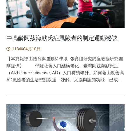
知能力。對於醫療專業人員來說，這些發現也有助制定更精
確的運動處方，以協助受執行功能下所擾之憂鬱症患者。 憂
鬱症與執行功能 據統計，全球約有3.5億人飽受憂鬱症困
擾。憂鬱症與不良的人際關係、教育和財務狀況有關，更可
能損害高階的認知功能，即執行功能(executive function)。執
行功能對於人們來說至關重要，其不僅能夠抵禦誘惑或負面
中高齡阿茲海默氏症風險者的制定運動祕訣
的想法，還能進一步判斷、推理和計畫生活中的重要事務。
113年04月10日
然而，憂鬱症卻會損害如此重要的能力，人們該如何改善它
呢？健身運動，或可能提供一項新的可能！ 研究概況與發現
【本篇報導由體育與運動科學系 張育愷研究講座教授研究團
這項由臺灣、美國等研究者共同完成的研究，探討了運
隊提供】 伴隨社會人口結構老化，臺灣阿茲海默氏症
動對憂鬱症患者執行功能的影響。這項研究分析了14項實證
（Alzheimer’s disease, AD）人口持續攀升。如何藉由改善高
性研究，納入1201名憂鬱症患者。研究者們想要了解運動訓
AD風險者的生活型態以達「凍齡」大腦與認知功能，已成為
練是否能改善憂鬱症患者的執行功能？如果可以，又該如何
當前社會大眾關注之議題。單次健身運動已證實可促進中高
運動才能獲得最佳效益呢？研究發現，運動能改善憂鬱症患
齡者認知表現之際，然對高AD風險族群之效益，以及運動強
者的執行功能，特別是在工作記憶、認知彈性與推理/計劃這
度與時間是否具調節效果，尚待釐清。研究團隊藉由變化運
三大面向。這意味著通過適當的運動訓練，憂鬱症患者可能
動強度與時間，探討相同於單次20分鐘中等強度腳踏車健身
會提升其記憶與處理訊息的能力，同時更容易適應新情境，
運動量之運動處方，對中高齡不同AD風險者抑制能力行為表
並提升制定與執行計劃的效率。那麼，什麼樣的運動方式最
現與神經電生理指標變化之影響。研究團隊不僅首次證實相
有效呢？研究發現，每週至少進行三次，每次持續60分鐘或
同運動量之運動處方，可促進中高齡不同AD風險者類似程度