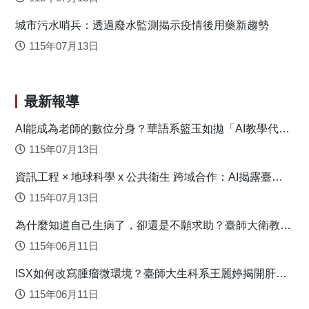
systematic review of the moderating role of intensity and
城市污水哨兵：透過廢水監測揭示疫情後用藥新趨勢
executive function domain. Sports Medicine - Open, 8(1), 141.
https://doi.org/10.1186/s40798-022-00527-7
115年07月13日
最新報導
AI能成為老師的數位分身？華語系籃玉如拋「AI教學代理
人」新模式
115年07月13日
資訊工程 × 地球科學 x 公共衛生 跨域合作：AI揭露臺灣
心血管疾病高風險環境型態
115年07月13日
為什麼知道自己生病了，卻還是不願求助？臺師大衛教系
連盈如揭心理健康求助關鍵
115年06月11日
ISX如何改寫腫瘤微環境？臺師大生科系王麗婷揭開肝癌
免疫逃脫機制
115年06月11日