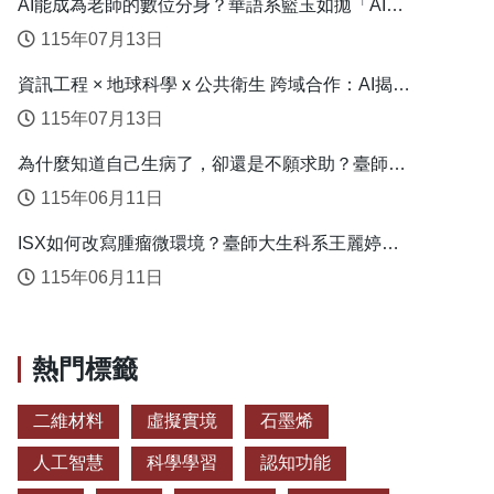
AI能成為老師的數位分身？華語系籃玉如拋「AI教
學代理人」新模式
115年07月13日
資訊工程 × 地球科學 x 公共衛生 跨域合作：AI揭露
臺灣心血管疾病高風險環境型態
115年07月13日
為什麼知道自己生病了，卻還是不願求助？臺師大
衛教系連盈如揭心理健康求助關鍵
115年06月11日
ISX如何改寫腫瘤微環境？臺師大生科系王麗婷揭
開肝癌免疫逃脫機制
115年06月11日
熱門標籤
二維材料
虛擬實境
石墨烯
人工智慧
科學學習
認知功能