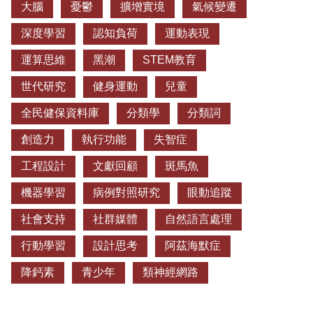
大腦
憂鬱
擴增實境
氣候變遷
深度學習
認知負荷
運動表現
運算思維
黑潮
STEM教育
世代研究
健身運動
兒童
全民健保資料庫
分類學
分類詞
創造力
執行功能
失智症
工程設計
文獻回顧
斑馬魚
機器學習
病例對照研究
眼動追蹤
社會支持
社群媒體
自然語言處理
行動學習
設計思考
阿茲海默症
降鈣素
青少年
類神經網路