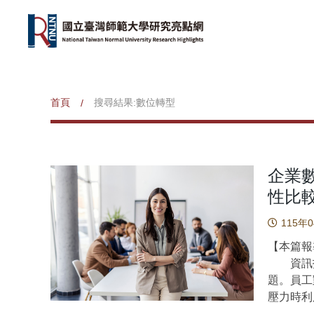
首頁
搜尋結果:數位轉型
/
企業
性比
115年
【本篇報
資訊技
題。員工
壓力時利
化轉型時