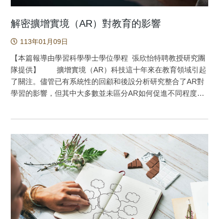
解密擴增實境（AR）對教育的影響
113年01月09日
【本篇報導由學習科學學士學位學程 張欣怡特聘教授研究團
隊提供】 擴增實境（AR）科技這十年來在教育領域引起
了關注。儘管已有系統性的回顧和後設分析研究整合了AR對
學習的影響，但其中大多數並未區分AR如何促進不同程度的
各種學習成果。本研究綜覽了2012年至2021年間的134個
（準）實驗研究，探討AR對反應、知識和技能以及表現等三
種學習成果的影響。透過回歸分析，研究團隊還研究了影響
學習成效的重要因素，如教育層級、科目範疇、課程時間和
AR優勢。後設分析的研究結果顯示，AR教育科技在所有學習
成果上都具有正面效果，尤其在提升表現方面更為明顯。課
程時間也被證實是影響AR學習效果的重要因素。此外，相較
於科學學習，AR在支持語言或社會學習方面能夠更有效地激
發學習者的正向反應，包括引起學習動機和積極學習態度。
需要注意的是，AR學習環境中的3D視覺化需要精心設計和評