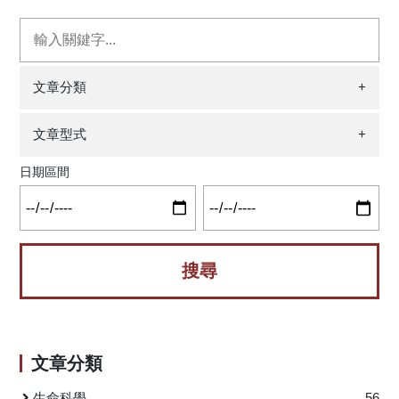
著實驗袍獨自地在實驗室工作，不論是哪種文化下的學童大
入二主題，且以後者為多，顯示數學障礙學生的教學服務較
多對科學家有著這樣的意象，且男生以及年齡較長的學童愈
受關注；在數學障礙的概念上，科技部研究與期刊論文之間
可能有這樣的意象；不過愈接近現代的研究，則發現學童對
有差距，反映出多數期刊論文對特質診斷的探究較忽略國際
於科學家有著更多元的意象。 除此之外，繪圖評量也可
趨勢，研究對象可能與當代定義有差異而難以比對。國內雖
以量測出學生對於某些科學概念的心智模式、或是對於「科
然關注教學，但還需要累積更多實徵研究證據，例如目前對
文章分類
+
學學習」或「科學教學」的想法，也有研究透過學生的繪圖
於核心能力之教學研究比率偏低，又或是數學文字題之表現
分析學生的表徵能力或是建模能力等。舉例來說，有研究讓
與教學應釐清相關語言因素。這項研究不僅能使我們了解國
文章型式
+
學生畫出他們認為的科學學習的樣貌，其中便可以分析學生
內對數學障礙的研究樣貌，也可作為未來研究方向的基礎。
對於科學學習所展現的情緒面向以及透過所繪出的圖案來分
數學學習困難是許多障礙學生的共通問題，數學能力的
日期區間
析學生對於教師與學生角色等想法。有些科學概念，例如：
運用非常廣泛，包括就學、就業、居家生活、休閒生活、社
化學反應，牽涉了肉眼無法觀察到的分子的行為與反應，可
區參與、情緒與身體健康以及個人責任與人際關係，而這也
以透過學生所繪的分子反應圖形來了解學生的概念理解程
凸顯數學困難者長期面臨的生活成本與代價。現今相較於閱
度，並找出可能的理解困難與問題。本研究的最後，則是歸
讀障礙，數學障礙研究較少。 國內數學障礙研究關注什
納出了數個指導原則與建議，供未來想要設計與進行繪圖評
麼？需求為何？國內、外研究有何差異？由於國外數學障礙
量研究的學者與教師參考。 原文出處： Chang, H.-Y., Lin,
文獻代表此領域研究的累積成果，具新近性與代表性，而國
T.-J., Lee, M.-H., Lee, S. W.-Y., Lin, T.-C., Tan, A.-L., & Tsai,
內文獻則反映國內對數學障礙議題的詮釋與了解，因此，我
C.-C.* (2020). A systematic review of trends and findings in
們以國外研究成果為架構和趨勢，來比對國內研究並進行論
文章分類
research employing drawing assessment in science
證。 研究團隊以兩階段進行資料檢索，第一階段檢索正
education. Studies in Science Education, 56, 77-110.
式出版於專業期刊之論文，因研究數量不多且研究方法分
生命科學
56