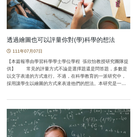
估。最後，研究團隊探討了AR支持學習的方法、AR學習環境
的設計以及未來研究的方向。 擴增實境（AR）在教育
中的應用一直是一個充滿創新和前景的領域。教育中的擴增
實境（AR）強調將虛擬資訊重疊於真實環境之上，創造與傳
統學習不同的情境，並提供全新的學習想像。一項廣受引用
的回顧論文（吳心楷等人，2013）描繪了AR在教育領域的現
透過繪圖也可以評量你對(學)科學的想法
況、機會和挑戰，強調過去研究主要聚焦在AR學習環境的開
111年07月07日
發和初步評估，而缺乏實驗研究以深入了解AR對學習的實際
影響。十年過去，研究團隊追蹤了AR教學的進展，並聚焦於
【本篇報導由學習科學學士學位學程 張欣怡教授研究團隊提
過去十年間的實驗性研究，以瞭解AR在教育中的實際成效。
供】 常見的評量方式不論是選擇題還是問答題，多數是
結果顯示，與傳統教學相比，AR教學對提升學生的正向反應
以文字表達的方式進行。不過，在科學教育的一派研究中，
有中等效果，對知識和技能的提升呈現中至大效果，並在促
採用讓學生以繪圖的方式來表達他們的想法。本研究是一篇
進學生實際表現上有最大效果。雖然某些研究可能存在出版
系統性的文獻回顧，蒐集了過去三十年、全世界使用繪圖作
偏差，但整體偏差程度可以忽略。此外，後設分析顯示，以
為評量學生的方法之科學教育類的研究，共找到了76篇論
語言和社會科學為主題的AR課程，以及課程時間較長的課
文。經過系統性的分析，分別歸納出這類研究評量學生的面
程，與學生的正向反應密切相關。然而，不當的3D視覺表徵
向、採用繪圖評量的理由、以及主要的研究結果與發現。研
可能降低AR科技提升學生知識和技能的效果，而使用精煉或
究團隊並提出數個指導原則與建議，供未來想要設計與進行
創新的AR課程則可以進一步促進學生的正向反應，並提升他
繪圖評量研究的學者與教師參考。 常見的評量方式不論
們的知識和技能。歡迎各界一同探索AR教育中的新奇發現和
是選擇題還是問答題，多數是以文字表達的方式進行。不