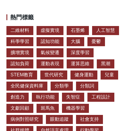
熱門標籤
二維材料
虛擬實境
石墨烯
人工智慧
科學學習
認知功能
大腦
憂鬱
擴增實境
氣候變遷
深度學習
認知負荷
運動表現
運算思維
黑潮
STEM教育
世代研究
健身運動
兒童
全民健保資料庫
分類學
分類詞
創造力
執行功能
失智症
工程設計
文獻回顧
斑馬魚
機器學習
病例對照研究
眼動追蹤
社會支持
社群媒體
自然語言處理
行動學習