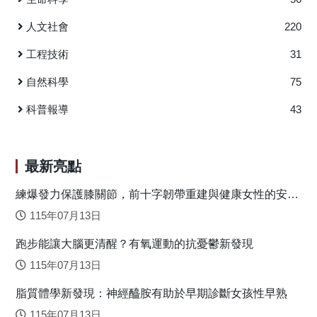
http://dx.doi.org/10.1080/03057267.2020.1735822(SSCI)
歧，研究團隊參考文獻上對教育研究文獻回顧的批評，認為
期刊文獻的發表代表該領域關注的內容與方法，非實徵性的
人文社會
220
一般通論文獻雖未能增進新知，也未能對過往研究主張進行
工程技術
31
驗證，但卻具有訊息傳遞的功能，也反映特定時空中領域關
注的議題。基於了解20年來臺灣數學障礙研究的初步樣貌，
自然科學
75
避免系統性偏誤並凸顯國內數學障礙知識概念傳遞的現況與
問題，本研究團隊將非實徵性論文納入整理分析，共計26
科普報導
43
篇。然因第一階段中文期刊之檢索結果非實證研究比例偏
高，且國內尚有相關研究並未發表在期刊上，為使文獻回顧
貼近國內數學障礙現況，故進行第二階段資料檢索，將同時
最新亮點
期科技部專案研究也納入分析，共計14筆。 結果發現國
內研究大致包括特質診斷與教學介入二主題，且以後者為
練爆發力保護膝關節，前十字韌帶重建與健康女性的安全
落地關鍵
多，顯示數學障礙學生的教學服務較受關注。整體而言，期
115年07月13日
刊論文實徵研究數量不多，且僅有少數連結當代腦神經科學
跑步能讓大腦更清醒？有氧運動的抗憂鬱新發現
與核心缺陷之實證。在數學障礙概念的採用上，科技部研究
多反映出數學障礙定義的流變，但多數期刊論文仍採差距標
115年07月13日
準，此概念差距反映出多數期刊論文對特質診斷的探究較忽
脂質體學新發現：神經醯胺有助於早期診斷女孩性早熟
略國際趨勢，研究對象可能與當代定義有差異而難以比對。
此外，教學介入實徵證據少，核心能力教學研究比率偏低，
115年07月13日