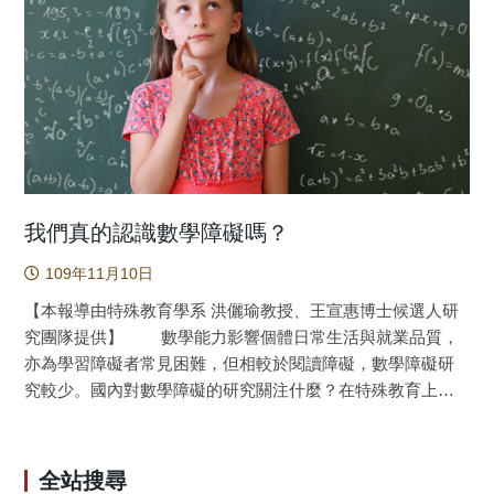
未來的研究方向！ 原文出處： Chang, H.-Y., Binali, T.,
過，在科學教育的一派研究中，採用讓學生以繪圖的方式來
Liang, J.-C., Chiou, G.-I., Cheng, K.-H., Lee, S. W.-Y., Tsai,
表達他們的想法，像這類的研究，評量的是學生的哪些面
C.-C. (2022). Ten years of augmented reality in education: A
向？為何要採用繪圖評量？研究的結果又發現了什麼呢？
metaanalysis of (quasi-) experimental studies to investigate
本研究團隊透過了系統性的文獻回顧，搜尋從1983年
the impact. Computers & Education,191, Article 104641.
（第一篇著名的科學繪圖研究出刊的年份）至2018年，全世
https://doi.org/10.1016/j.compedu.2022.104641
界使用繪圖作為評量學生的方法之科學教育類的研究，共找
到了76篇論文。經過系統性的分析，本研究歸納出這些論文
採用繪圖評量的理由，包括：考量受試者因年齡較低或受限
於語言、文字經驗不足而採用的一種另有的評量方式；因繪
我們真的認識數學障礙嗎？
圖可以評量單獨文字難以評量的面向，如：情緒面向、心智
109年11月10日
模式等；因某些科學概念主要以圖像作為表徵的方式；是一
種形成性的評量可用以揭露學習者直觀的想法等。在這76篇
【本報導由特殊教育學系 洪儷瑜教授、王宣惠博士候選人研
論文中，有47篇讓學生畫出「在你的想像或是印象中，『科
究團隊提供】 數學能力影響個體日常生活與就業品質，
學家』長得是什麼樣子呢？請想像一位科學家，以及想像該
亦為學習障礙者常見困難，但相較於閱讀障礙，數學障礙研
位科學家如何從事科學工作，將你所有的想法在紙上以繪圖
究較少。國內對數學障礙的研究關注什麼？在特殊教育上呈
的方式繪出。」，這就是著名的Draw-A-Scientist-Test
現出什麼樣的需求？國內研究現況與國外研究趨勢有何差
(DAST)測驗。本研究統整與歸納所有使用這個測驗的研究結
異？值得關注數學障礙議題者的檢視與參考。 我們的研
果，發現最常見的科學家意象是一位男性、戴著護目鏡與穿
究結果發現，臺灣數學障礙研究大致包括特質診斷與教學介
全站搜尋