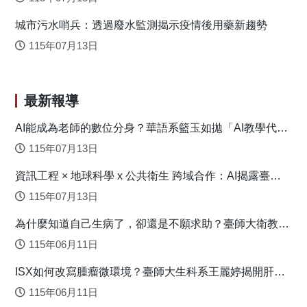
在八項科技部教學研究中，僅有一項探討基礎計算能力的教
城市污水哨兵：透過廢水監測揭示疫情後用藥新趨勢
學；而在五篇實徵性期刊論文中，則主要探討資訊多媒體的
應用、後設認知解題策略與圖示表徵策略對數學障礙學生文
115年07月13日
字題解題表現的效果。另外，國內研究偏重文字題解題表
現，但卻也較缺乏語言歷程相關因素之區辨。國內特殊教育
實務顯然對「如何教」、「教什麼」是有需求的，本研究建
最新報導
議教學探討應回歸並連結腦神經與認知心理研究來談，因為
教學與認知之間的連結亦需研究證據檢驗，也建議數學教學
AI能成為老師的數位分身？華語系籃玉如拋「AI教學代理
人」新模式
的探討應對低成就補救教學、數學障礙的診斷教學進行區
115年07月13日
分。 原文網址：
資訊工程 × 地球科學 x 公共衛生 跨域合作：AI揭露臺灣
http://bse.spe.ntnu.edu.tw/upload/journal/prog/SIC_15BR_7K9_
心血管疾病高風險環境型態
115年07月13日
為什麼知道自己生病了，卻還是不願求助？臺師大衛教系
連盈如揭心理健康求助關鍵
115年06月11日
ISX如何改寫腫瘤微環境？臺師大生科系王麗婷揭開肝癌
免疫逃脫機制
115年06月11日