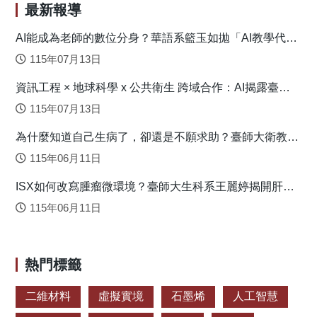
的技術環境，將能顯著提升員工在數位轉型過程中的工作投
最新報導
入度和整體績效表現。 原文出處：Ye, D., Xu, B., Wei, B.,
Zheng, L., & Wu, Y. J. (2024). Employee work engagement in
AI能成為老師的數位分身？華語系籃玉如拋「AI教學代理
人」新模式
the digital transformation of enterprises: a fuzzy-set qualitative
115年07月13日
comparative analysis. Humanities and Social Sciences
資訊工程 × 地球科學 x 公共衛生 跨域合作：AI揭露臺灣
Communications, 11(1), Article 35.
心血管疾病高風險環境型態
https://doi.org/10.1057/s41599-023-02418-y
115年07月13日
為什麼知道自己生病了，卻還是不願求助？臺師大衛教系
連盈如揭心理健康求助關鍵
115年06月11日
ISX如何改寫腫瘤微環境？臺師大生科系王麗婷揭開肝癌
免疫逃脫機制
115年06月11日
熱門標籤
二維材料
虛擬實境
石墨烯
人工智慧