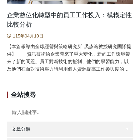
企業數位化轉型中的員工工作投入：模糊定性
比較分析
115年04月10日
【本篇報導由全球經營與策略研究所 吳彥濬教授研究團隊提
供】 資訊技術給企業帶來了重大變化，新的工作環境帶
來了新的問題。員工對新技術的抵制、他們的學習能力，以
及他們在面對技術壓力時利用個人資源提高工作參與度的能
力，皆為公司在進行數位化轉型時需要考慮的重要因素。然
而，過去研究較少從「配置效應」的觀點，探討多重因素如
何共同作用影響員工工作參與度，尤其技術壓力來源鮮少被
全站搜尋
納入配置分析中。本研究基於工作需求-資源（JD-R）模型和
特質激活理論，在工作需求和個人資源層面，探討影響員工
工作投入的因素。本研究採用模糊集定性比較分析
（fsQCA）方法，調查分析技術壓力源、自我效能感和五大
人格特徵對員工工作敬業度的影響。通過在企業數位化轉型
文章分類
+
的背景下對225名員工進行調查，結果顯示，促進員工工作參