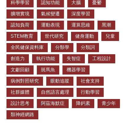
科學學習
認知功能
大腦
憂鬱
擴增實境
氣候變遷
深度學習
認知負荷
運動表現
運算思維
黑潮
STEM教育
世代研究
健身運動
兒童
全民健保資料庫
分類學
分類詞
創造力
執行功能
失智症
工程設計
文獻回顧
斑馬魚
機器學習
病例對照研究
眼動追蹤
社會支持
社群媒體
自然語言處理
行動學習
設計思考
阿茲海默症
降鈣素
青少年
類神經網路