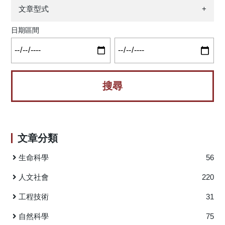
與度的三條驅動路徑：對體驗責任心的開放性、自我效能感
文章型式
+
的驅動力和對技術壓力源的抑制。該研究還分析了員工的低
工作參與度狀態，與親和性和外向性特質的配置相關。本研
日期區間
究從配置觀點揭示多重心理與情境因素如何共同影響員工數
位轉型中的工作投入，也為企業推動數位化轉型時人才管理
與組織支持策略的參考。 在當今資訊科技快速發展的
時代，企業數位轉型已成為提升競爭優勢的必要途徑。然
而，數位轉型過程充滿風險與挑戰，主要問題往往出現在組
織與員工層面。本研究以企業數位轉型為背景，運用模糊集
定性比較分析方法，深入探討影響員工工作投入度的關鍵因
素，為企業管理實務提供具體參考。 本研究選擇七個關
文章分類
鍵變數進行分析，包括大五人格特質（經驗開放性、神經
質、親和性、盡責性、外向性）、自我效能以及技術壓力源
生命科學
56
作為研究對象。通過對225名來自不同類型企業員工的問卷調
查，研究發現了促進員工高工作投入度的三種主要驅動路
人文社會
220
徑。第一種是經驗開放性-盡責性外向性驅動型，具有創造力
工程技術
31
與靈活性的員工在面對新技術時表現出更強的學習能力和適
應性，而外向性特質則有助於他們在組織網絡中建立有效的
自然科學
75
溝通合作關係。第二種是自我效能驅動型，擁有強烈自我效