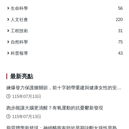
分析了受試者閱讀目標詞的首次凝視時間、注視時間、重複
式，而科學圖表的功能與呈現形式更影響概念理解。楊教授
生命科學
56
閱讀時間和總閱讀時間。研究結果顯示，日本學生看到含錯
的研究也發現，科學文本的閱讀與科學問題解決有不同的訊
字目標詞的初期，的確比較偏好使用字形線索來修復錯誤，
息處理模式，在以學習為目的的科學閱讀情境中，眼動指標
人文社會
220
但歐美學生則是同時使用字形和字音線索來修復錯誤，不過
顯示注意力越高，學習效果越好，這個結果跟多數的閱讀理
工程技術
31
他們修復錯誤的速度較慢，僅在目標詞處理的晚期才觀察到
解研究結果一致，但是在以測驗為目的科學閱讀情境下（試
字形和字音的效應。中文母語者則是在字詞處理的初期以字
題閱讀），注意力越高，成績則越差，這個結果顯示了閱讀
自然科學
75
音為修復錯誤的主導線索，晚期則同時利用字形和字音線
任務的目的與訊息處理的模式及表現交互影響。 在楊教
索。研究證實不同母語背景的人閱讀漢字詞時會有不同的傾
授團隊的研究中，較為特別的是針對科學思維與訊息處理之
科普報導
43
向。 圖一：實驗材料範例 原文出處：官英華(2020)。以眼
關係的研究。理論上，科學思維與理性思維的形式是一致
動實驗探索歐美、日本與臺灣大學生閱讀漢字詞時，利用字
的，將理性思維形式與科學內容結合，呈現出的便是科學思
形、字音線索的差異。華語文教學研究，17(2)，91-129。
維。從定義上來說，理性思維的基本形式就是有根據的思考
最新亮點
(thinking with reason)，由於科學論述的根據是科學證據，因
此，科學思維的核心可說是協調理論/論述與證據
練爆發力保護膝關節，前十字韌帶重建與健康女性的安全
落地關鍵
(Coordination of theory and evidence)。基於這樣的前提，倘
115年07月13日
若在科學閱讀過程中，讀者忽略了科學理論或論述如何與證
跑步能讓大腦更清醒？有氧運動的抗憂鬱新發現
據協調的相關訊息，將無法表現出完整的科學思維，楊教授
透過眼球追蹤研究證實這樣的假設。這研究結果也提醒了科
115年07月13日
學教師在教授科學學科內容時，除了要能幫助學生理解科學
脂質體學新發現：神經醯胺有助於早期診斷女孩性早熟
概念內容，也要能引導學生了解證據的內涵，並讓學生有機