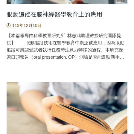
眼動追蹤在腦神經醫學教育上的應用
113年12月10日
【本篇報導由科學教育研究所 林志鴻助理教授研究團隊提
供】 眼動追蹤技術在醫學教育中廣泛被應用，因為眼動
追蹤可辨認受試者執行任務時注意力轉移的過程。本研究探
索口頭報告（oral presentation, OP）測驗是否能反映新手醫
學生閱讀腦部電腦斷層（Computed Tomography, CT）的解
釋能力和閱讀行為。八十位五年級的醫學生在兩個小時的互
動工作坊中學習如何閱讀腦部CT，參加前與後皆被安排閱讀
兩組腦部病變的CT圖片（案例一與案例二），並測驗他們的
閱讀行為和解釋能力。過程中透過眼動追蹤紀錄學生尋找病
變目標的閱讀行為，這些紀錄被用於評估口頭報告的準確
度。使用的統計方式包含滯後序列分析（lag sequential
analysis, LSA）、混合線性模型（linear mixed models），以
及傳遞熵（transition entropy, TE），這些方法能利用眼動資
料來了解系統性圖像閱讀的順序（時間關係）和位置（空間