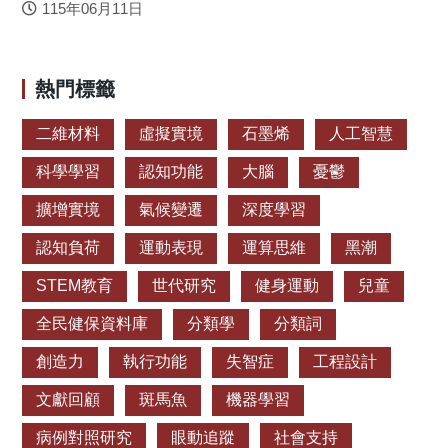
115年06月11日
熱門標籤
二維材料
虛擬實境
石墨烯
人工智慧
科學學習
認知功能
大腦
憂鬱
擴增實境
氣候變遷
深度學習
認知負荷
運動表現
運算思維
黑潮
STEM教育
世代研究
健身運動
兒童
全民健保資料庫
分類學
分類詞
創造力
執行功能
失智症
工程設計
文獻回顧
斑馬魚
機器學習
病例對照研究
眼動追蹤
社會支持