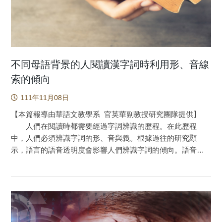
複雜性）。研究結果發現，醫學生接受兩個小時的互動工作
坊教學後，對於兩個案例的口頭報告的分數顯著提升，閱讀
行為和眼動追蹤的資料顯示醫學生的圖像閱讀行為在教學
前、後有轉變，此外教學成效會隨興趣區域（Areas of
Interest, AOI）不同而改變。而案例一中對於目標病變的關注
時間在教學前後有顯著差異，但案例二中注視次數、準確診
不同母語背景的人閱讀漢字詞時利用形、音線
斷病變的頻率在教學前後沒有顯著的差異。研究結果顯示，
索的傾向
學生經過結構化教學後，可以讓醫學生以更合適的方式閱讀
111年11月08日
CT，提升CT的口頭報告品質。本研究發現可做為未來開發相
關教學材料和評估工具的參考。 「眼睛在看哪裡？」這
【本篇報導由華語文教學系 官英華副教授研究團隊提供】
句話聽起來熟悉嗎？求學階段中，可能曾看過老師指出不專
人們在閱讀時都需要經過字詞辨識的歷程。在此歷程
心的同學，說不定你也經歷過這種尷尬的時刻。為什麼老師
中，人們必須辨識字詞的形、音與義。根據過往的研究顯
知道哪些同學心思不在課堂上呢？很簡單，不管是雙眼無神
示，語言的語音透明度會影響人們辨識字詞的傾向。語音透
的望向窗外，還是在桌子底下偷看課外讀物，當有段時間沒
明度高的文字，字詞的形與音之間有明顯且規律的對應關係
有注視老師、黑板，或是課本時，老師就能察覺同學的思緒
(如義大利語、西班牙語)，說這類語言的語者在閱讀時需要將
已經脫離課堂內容了。眼動追蹤技術的基本假設──心眼假設
形─音連結，才有利於提取語意。而母語是語音透明度低的語
（eye-mind hypothesis, EMH）和這個例子很相似，簡單來
者，因其語言中字詞的形與音之間並無明顯且規律的對應關
說，我們有目的性的凝視哪裡，我們的注意力就在哪裡。所
係(如中文)，在閱讀時形與義之間的連結往往更為直接。那麼
以，即使老師們沒有儀器的輔助，也可以從學生的視線初步
不同母語背景的人閱讀漢字詞時會因為母語的特性而有不同