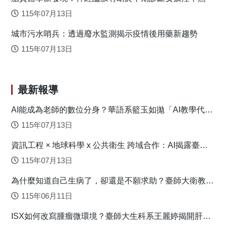
會辨識科學理論或論述與證據的關聯，這也是培養科學思維
115年07月13日
的基本方法。 楊教授目前除了自己的研究團隊外，與本
城市污水哨兵：透過廢水監測揭示疫情後用藥新趨勢
校其他研究團隊也密切地合作，這幾年更積極向外發展國際
合作，於美國、挪威、日本及印度等國均有研究合作的團
115年07月13日
隊。在研究的道路上，有同好攜手並行及相互鼓勵是非常重
要的事，而師大提供給教師無後顧之憂的研究環境，也是讓
楊芳瑩教授團隊能持續向前的一大力量。
最新報導
AI能成為老師的數位分身？華語系籃玉如拋「AI教學代理
人」新模式
115年07月13日
資訊工程 × 地球科學 x 公共衛生 跨域合作：AI揭露臺灣
心血管疾病高風險環境型態
115年07月13日
為什麼知道自己生病了，卻還是不願求助？臺師大衛教系
連盈如揭心理健康求助關鍵
115年06月11日
ISX如何改寫腫瘤微環境？臺師大生科系王麗婷揭開肝癌
免疫逃脫機制