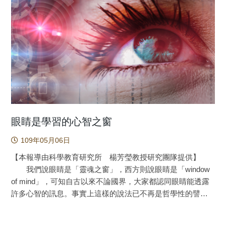
判斷學生的注意力在何方。 本研究在醫學教育領域中應
的傾向嗎？是否歐美學生會特別重視漢字詞的語音線索，而
用眼動追蹤技術，旨在教導醫學生系統性地閱讀腦部電腦斷
日本學生因為具有漢字的優勢，會特別重視漢字詞的字形線
層（Computed Tomography，以下簡稱CT）的影像，而非單
索呢？ 本研究以眼動實驗探索不同中文能力的歐美和日
純介紹腦部病變的特徵，以檢視這樣的教學方法能不能提升
本學生閱讀中文句子時，利用漢字字形與字音線索的即時性
醫學生練習判讀CT並診斷腦部病變情況的學習成效。共有80
(online)歷程是否受母語以及中文閱讀能力的影響而不同，並
位醫學生參與研究。研究者進行前測時醫學生被要求口頭報
將他們的閱讀行為與中文母語的臺灣大學生做比較。實驗使
告，並同時接受眼動追蹤，之後醫學生接受教學，內容是關
用錯字干擾法操弄目標詞的條件，並以線性混合模型分析受
於閱讀腦部CT以及急性腦中風的重要特徵，教學後進行後
試者閱讀句子中目標詞的眼動行為差異。研究結果顯示，日
測，醫學生再次被要求口頭報告和眼動追蹤並評估完成任務
本學生主要利用字形線索來修復錯誤，而歐美學生可同時利
的信心。 傳統上可能使用多選題或口頭報告（oral
用字音和字形線索來修復錯誤，但此現象僅出現在字詞辨識
眼睛是學習的心智之窗
presentation, OP）的方式評估醫學生閱讀和解釋腦部CT的能
晚期而非初期。 不同母語背景的華語學習者，閱讀漢字
力，但兩種方法皆有其限制。例如：選擇題沒有辦法確實反
109年05月06日
詞時會有不同的傾向嗎？許多研究指出母語的閱讀習慣會遷
映出醫學生的判斷能力；口頭報告則過於開放，沒辦法得知
移到二語閱讀中，母語為拼音文字的人較善於處理二語字詞
【本報導由科學教育研究所 楊芳瑩教授研究團隊提供】
醫學生在報告的過程閱讀腦部CT的順序。這次的研究中，研
中的語音成分，而母語為表意文字的人較善於處理二語字詞
我們說眼睛是「靈魂之窗」，西方則說眼睛是「window
究團隊以口頭報告為基礎，加入眼動追蹤，按照醫學生們的
中字形的成分(Cook and Bassetti 2005; Hamada ＆ Koda
of mind」，可知自古以來不論國界，大家都認同眼睛能透露
後測分數、病變部位的辨別，以及系統性圖像閱讀的能力來
2008; Wang et al., 2014)。然而語音在中文為二語閱讀中的作
許多心智的訊息。事實上這樣的說法已不再是哲學性的譬
評估醫學生閱讀腦部CT的能力。眼動追蹤的輔助可以幫助研
用還有待釐清，相關的研究仍不多。 有些學者測試學生
喻，因為不論是在心理學或是教育上，有越來越多的研究者
究者追蹤醫學生透過圖中哪些資訊來診斷並下結論，進而更
答對字詞的語音和語意之間的關連性，發現母語是拼音文字
藉由眼睛的活動來描述認知與學習的歷程。楊芳瑩教授近年
有效的評估他們的學習成效。 研究發現，醫學生經過教