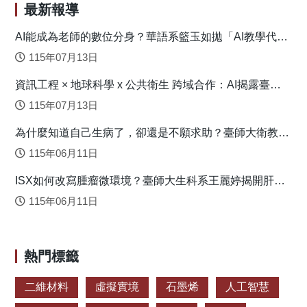
據品質，提升數據穩定性。結果顯示，不論是不同的排放強
最新報導
度、濃度分布，或是更大範圍的搜尋場域，系統都能靈活調
整、維持良好的搜尋表現。 這項成果不僅提供了一種即
AI能成為老師的數位分身？華語系籃玉如拋「AI教學代理
人」新模式
時、可行、精準的PM2.5污染源定位方案，也展現了無人機在
115年07月13日
智慧環境監控中的巨大潛力。未來，將持續拓展此技術，讓
資訊工程 × 地球科學 x 公共衛生 跨域合作：AI揭露臺灣
無人機能同時偵測多個污染源、進行多機協作搜尋，甚至結
心血管疾病高風險環境型態
合地形與氣流模型，進一步提升搜尋準確度。整體而言，本
115年07月13日
研究成功整合感測網絡資料、氣象參數與智能搜尋演算法，
為什麼知道自己生病了，卻還是不願求助？臺師大衛教系
在污染源定位上展現出高精度與高效率，為智慧環境監測提
連盈如揭心理健康求助關鍵
供具擴展性的解決方案，也為無人機在環境監測與城市治理
115年06月11日
領域開啟了新的應用契機。 這項研究不只是為了解決
ISX如何改寫腫瘤微環境？臺師大生科系王麗婷揭開肝癌
「哪裡的空氣不好」，更重要的是找到污染的真正源頭，從
免疫逃脫機制
根本改善空氣品質。 圖一：初始起點與煙羽量測示意圖
115年06月11日
圖二：搜尋路徑的方向會根據各感測點的 PM2.5 濃度量測結
果進行調整，使無人機能朝向濃度較高的方向飛行，逐步接
近污染源位置。 圖三：高斯煙羽模型（Gaussian Plume
熱門標籤
Model）模擬真實的污染擴散情境，紅色三角形代表排放源，
灰色區域為煙羽擴散範圍，灰色越深表示PM2.5濃度越高。綠
二維材料
虛擬實境
石墨烯
人工智慧
色方形為搜尋飛行路徑的起點，黃色圓形為預估的排放源位