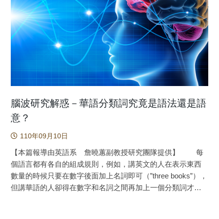
ms），分類詞和類別詞的訊息都被激發並且彼此有交互作
分類詞與量詞有何不同(如圖1)？區別分類詞與量詞有何
用；然而隨著過程的進展，這種初始的互動發生了轉變：在
重要性？ 簡單來說，量詞以計量功能為主，而分類詞與
350-500毫秒和600-800毫秒時，只有分類詞的訊息被選中用
位於其後名詞本身具備的特性有密切關係，例如:「tsı̍t siun
於計算分類詞─名詞的一致性，顯示了一種具選擇性且分階段
kam-á一箱柑仔（一箱橘子）」的「siun箱」是用來計量的量
的互動模式。研究團隊認為，在處理歷程的早期階段，此兩
詞，而「tsı̍t lia̍p kam-á一粒柑仔（一顆橘子）」的「lia̍p粒」
種訊息都被激發並相互交織，顯示出廣泛的概念系統網路在
為分類詞，與橘子的性狀相關。 分類詞的重要在於更能
此時有全面性的激發，亦即大腦並未對訊息種類進行劃分或
鮮明地呈現一個語言的獨特性。豐富的台語分類詞充分展現
優先排序。然而，隨著處理的演變，認知動態發生了變化，
了台語使用者對生活周遭事物特有的分類觀；因此，對台語
大腦進入了語言處理的途徑，開始彙整訊息，也因此有了選
分類詞的研究，無論是在認識台語的語言文化上，或是在傳
腦波研究解惑－華語分類詞究竟是語法還是語
擇性的表現：與完成實驗作業（判斷分類詞─名詞配對的一致
承道地台語的鄉土語言教學上，都可說是不可或缺的一環。
意？
性）相關的分類詞訊息成為唯一的焦點，而類別詞訊息則被
然而在對於量詞/分類詞的研究上明顯不足，多數研究以
排除在外。然而，認知之旅並沒有就此結束。在一致性的運
110年09月10日
量詞為主，或將分類詞視為量詞，或是將分類詞作為量詞下
算完成之後，在800-1000毫秒的期間，分類詞和類別詞的訊
的一種次類，主要是分類的定義不清楚，坊間台語教材的收
【本篇報導由英語系 詹曉蕙副教授研究團隊提供】 每
息再度共同參與。 這種訊息的重新交織顯示了大腦在概
錄量也不足，據楊菁蕙(2011:122)的統計，在台語1800個常用
個語言都有各自的組成規則，例如，講英文的人在表示東西
念處理上的靈活性，也揭示了概念不是僵化的，而是流動、
詞內，共計有124個量詞及分類詞，但各版本（含真平版、康
數量的時候只要在數字後面加上名詞即可（”three books”），
靈活的。這種靈活性允許大腦根據語言處理的語境需求去分
軒版、翰林版）的收錄量僅約35~46個；這是量詞及分類詞合
但講華語的人卻得在數字和名詞之間再加上一個分類詞才合
離與重新整合概念的元素，而在大約350毫秒時進入彙整的階
併的統計數據，若單就分類詞來看，其收錄量必然更顯不
乎語法規則（「三本書」聽起來沒問題，但「三書」就怪怪
段。此項研究不再侷限於過去探討具體且普遍的語義範疇的
足。 本研究透過11筆研究台語量詞與分類詞的文獻作為
的），而偏偏華語的分類詞又有上百個之多，增添了不少語
既定領域，而是深入探索抽象的、語言特定的分類系統，為