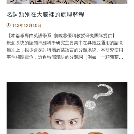
名詞類別在大腦裡的處理歷程
113年12月10日
【本篇報導由英語學系 詹曉蕙優聘教授研究團隊提供】
概念系统的認知神經科學研究主要集中在具體並通用的語意
類別上，很少會探討特屬於某語言的分類系統。本研究使用
事件相關電位，透過特屬漢語的分類詞（例如「一顆葡萄」
的「顆」）與類別詞（例如「鮭魚」的「魚」）兩大系統，
從處理歷程的時間面來研究概念系统的組織。研究團隊要求
實驗參與者判斷分類詞─名詞配對的一致性，其中名詞可能具
有或不具有類別詞。結果顯示，在訊息處理早期的階段，分
類詞和類別詞的訊息皆被激發並有交互作用；然而在中期的
處理階段，大腦只選擇了分類詞的訊息參與分類詞─名詞一致
性的運算。而在運算階段的晚期，分類詞和類別詞訊息再次
有交互作用。從這兩種分類系統之間的動態可以得知概念具
有可分離的組成部分。 大多概念系統的認知神經科學研
究聚焦於具體的語義範疇，然而此研究探討認知神經科學研