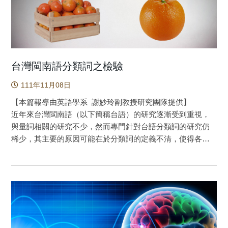
究裡相對較少觸及的領域──抽象、語言特定的分類系統。
何謂語言特定的分類系統？人類語言學家綜觀全世界的
語言，整理出語言裡存在著五種對名詞的分類系統：語法性
別（grammatical gender）、類別名詞（class noun）、分類
詞（classifier）、量詞（measure word）與類別詞（class
term）。語法性別與類別名詞比較偏向「語法」，只有部分
台灣閩南語分類詞之檢驗
語言有這兩個系統，而即使有，分類的數量也不多。量詞與
111年11月08日
類別詞則比較偏向語意，幾乎在所有的語言裡都可以發現，
而且分類數量不少。而介於「偏語意」及「偏語法」兩者中
【本篇報導由英語學系 謝妙玲副教授研究團隊提供】
間的，則是分類詞，數量從數十個到上百個不等。中文裡有
近年來台灣閩南語（以下簡稱台語）的研究逐漸受到重視，
豐富的量詞、類別詞與分類詞，而這個研究選取了類別詞與
與量詞相關的研究不少，然而專門針對台語分類詞的研究仍
分類詞兩大系統，以事件相關電位為工具，研究此兩類名詞
稀少，其主要的原因可能在於分類詞的定義不清，使得各家
分類訊息在大腦的運作。 研究團隊請實驗參與者評估分類詞
看法不一，甚或略而不談，連帶影響分類詞的教學。本研究
─名詞配對的一致性，實驗情境如下： (1)有類別詞＋正確分
以Her & Hsieh（2010）和Her（2012）對於漢語分類詞與量
類詞：四顆/砲彈（「顆」為分類詞，「彈」為類別詞） (2)無
詞所提出語意和語法測試作為基礎，界定台語分類詞範疇，
類別詞＋正確分類詞：兩顆/葡萄（「顆」為分類詞） (3)有類
並重新檢驗歷年文獻所提出的台語分類詞或量詞語料，建立
別詞＋錯誤分類詞：四隻/砲彈（「隻」為分類詞，「彈」為
83個分類詞清單，其中65個為分類詞，18個為分類詞與量詞
類別詞） (4)無類別詞＋錯誤分類詞：兩隻/葡萄（「隻」為分
兼具，此清單可以與台灣華語的分類詞清單做比較（如：
類詞） 研究發現，在訊息處理的早期階段（150-250
Her & Lai (2012)），作為台語分類詞研究與教學之參考。