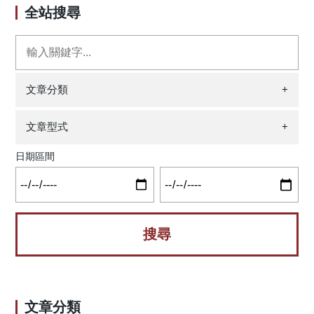
篩選台語分類詞的語料基礎，經過語意數值（必要且充分條
言的複雜性。幾十年來語言學家絞盡腦汁想瞭解這個分類詞
全站搜尋
認知神經科學和語言學發展做出了重要貢獻。 原文出處：
件）、集合論（充分條件）和語法測試（充分條件）檢驗後
到底只是個「佔著位子」的虛詞，還是其實有一些語意的成
Chan, S. H. (2022). Dynamics of nominal classification
共整理出83個台語分類詞，其中65個為單純分類詞，如：
分在裡面。這篇文章試著從認知神經科學的角度來探討這個
systems in language processing. Language, Cognition and
｢tsı̍t bué hî一尾魚（一尾魚）｣的「bué尾｣，其他18個兼具分
語言學界爭論已久的議題。 講英文的人可以說”three
Neuroscience, 37(6), 671-685.
類詞與量詞，如：｢pha葩｣，其在「tsı̍t pha tiān-hué一葩電火
books”，講中文的人卻一定要說「三本書」而不能說「三
https://doi.org/10.1080/23273798.2021.2011331
（一盞電燈）｣是當分類詞，在「tsı̍t pha phû-tô一葩葡萄（一
書」。「本」這個分類詞在語言處理的過程中到底扮演了什
文章分類
+
串葡萄）｣是當量詞。這份清單跟Her & Lai (2012)所檢驗出的
麼樣的角色？理論語言學家嘗試探究分類詞的性質，在作了
台灣華語97個分類詞做初步的比較，顯示兩個方言有許多共
跨語言的分析之後得出了兩個幾乎完全相反的結論：一派認
文章型式
+
通的分類詞，但也有許多台語獨特的分類詞：liâu 條、phiánn
為分類詞只有語法功能而無語意的貢獻（我們稱之為「語法
鉼、pán 板、ba̍k 目、khoo 箍、khen、 kauh 、sian 身、
派」）；另一派則認為分類詞有著重要的語意成分（我們稱
日期區間
mî（耳）、pha 葩、kuānn 綰、khang 空、phue、ngeh 莢、
之為「語意派」）。在公說公有理，婆說婆有理的情形之
khám 坎、tànn 擔、pâi 棑、phua̍ h 袚、liú 鈕、khū 臼、 kha
下，很難斷定誰是誰非。這篇文章便是透過腦波型態，探討
跤、jī/lī 字、jiah/liah 跡、hûn 痕、līng 稜、jí/lí 子。此外，也
語言使用者在理解分類詞時的認知歷程。 為什麼要測量
有兩個方言共有的分類詞，但是可搭配的名詞不同，例如：
腦波呢？這是因為實驗參與者在看到奇怪的語言現象時，與
「tsun/zun1 尊」可以與「佛像」合用，但是只有華語可以與
看到正常的語言現象相比，大腦會產生異常的腦波反應，而
「大砲」、「花瓶」合用，而「tsiah/zhi1 隻」可以與「狗」
這個反應又會因為是語法或語意的歷程而在出現時間或分布
合用，但是僅台語可以與「桌子」、「椅子」搭配。兩個方
區域有著不同的型態。因此我們設計了以下三個實驗情境，
言的分類其還有很多搭配詞不同之處，值得進一步詳加研
希望能從不同情境的比較中得知分類詞的處理究竟是偏向語
究，以便提供教學研究參考。 圖1：分類詞和量詞有什麼不
文章分類
意還是語法： (1) 符合文法的組合：八張門票 (2) 使用不合適