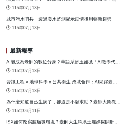
角色，而是該去問為什麼會兩者並存。畢竟華語有上百個分
115年07月13日
類詞，而這麼多的分類詞在語言的演化裡各有其留下的足
城市污水哨兵：透過廢水監測揭示疫情後用藥新趨勢
跡。因此，究竟是有的分類詞引發語法歷程，有的引發語意
歷程；還是所有的分類詞皆會引發兩種歷程，需要我們持續
115年07月13日
探索。 圖一：實驗情境所引發的腦波型態（藍色為負向波；
紅色為正向波） 原文出處：
https://www.sciencedirect.com/science/article/abs/pii/S0911604
最新報導
via%3Dihub
AI能成為老師的數位分身？華語系籃玉如拋「AI教學代理
人」新模式
115年07月13日
資訊工程 × 地球科學 x 公共衛生 跨域合作：AI揭露臺灣
心血管疾病高風險環境型態
115年07月13日
為什麼知道自己生病了，卻還是不願求助？臺師大衛教系
連盈如揭心理健康求助關鍵
115年06月11日
ISX如何改寫腫瘤微環境？臺師大生科系王麗婷揭開肝癌
免疫逃脫機制