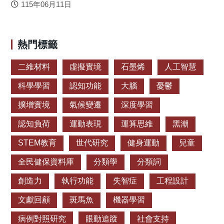
115年06月11日
熱門標籤
二維材料
虛擬實境
石墨烯
人工智慧
科學學習
認知功能
大腦
憂鬱
擴增實境
氣候變遷
深度學習
認知負荷
運動表現
運算思維
黑潮
STEM教育
世代研究
健身運動
兒童
全民健保資料庫
分類學
分類詞
創造力
執行功能
失智症
工程設計
文獻回顧
斑馬魚
機器學習
病例對照研究
眼動追蹤
社會支持