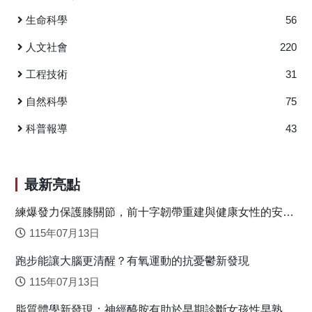
同呢？ 註：謝妙玲副教授為本研究原文通訊作者，兩位合
的分類詞「個」：八個門票 (3) 未使用分類詞：八門票
生命科學
56
著者為陳孟英(政大語言所碩士)與何萬順(政大語言所教授)。
情境（1）為正常的分類詞使用；情境(3)有著明顯的文法錯
原文出處：https://www.jbe-
誤，預期會引發語法處理的歷程；而藉由比較情境(2)與(3)，
人文社會
220
platform.com/content/journals/10.1075/lali.00065.che
我們就可以知道不適切的分類詞使用是否也會引發語法的歷
工程技術
31
程。我們總共設計了兩個實驗，兩個實驗的情境一致只是語
言素材的層次不同：一個實驗的素材是「詞組」（例如「八
自然科學
75
張門票」）；另一個實驗則是「句子」（例如「導遊到售票
亭購買八張門票」）。 實驗結果顯示情境(2)與(3)引發類
科普報導
43
似的腦波型態：在350-500毫秒之間引發了大範圍的負向波
（圖一）。由於情境（3）所引發的是語法歷程，因此情境
（2）也可以推論是有語法處理。然而，當仔細分析腦波的分
最新亮點
布時，會發現這個大範圍的負向波很可能也包含了語意的處
理。這表示，雖然我們在情境（2）使用了沒有語意內涵的分
練爆發力保護膝關節，前十字韌帶重建與健康女性的安全
落地關鍵
類詞「個」，在情境（3）甚至沒有使用分類詞，實驗參與者
115年07月13日
在看到數字與名詞時，還是會自動地在大腦裡搜尋與名詞相
跑步能讓大腦更清醒？有氧運動的抗憂鬱新發現
對應的分類詞，而這個搜尋的歷程同時牽涉了語法與語意的
過程。 這個「語法與語意歷程並存」的發現十分重要，
115年07月13日
因為這個發現將數十年來語言學理論的爭辯帶到了一個新的
脂質體學新發現：神經醯胺有助於早期診斷女孩性早熟
方向：我們也許不該再去問分類詞到底扮演語法還是語意的