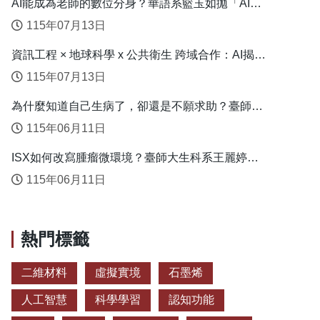
AI能成為老師的數位分身？華語系籃玉如拋「AI教
學代理人」新模式
115年07月13日
資訊工程 × 地球科學 x 公共衛生 跨域合作：AI揭露
臺灣心血管疾病高風險環境型態
115年07月13日
為什麼知道自己生病了，卻還是不願求助？臺師大
衛教系連盈如揭心理健康求助關鍵
115年06月11日
ISX如何改寫腫瘤微環境？臺師大生科系王麗婷揭
開肝癌免疫逃脫機制
115年06月11日
熱門標籤
二維材料
虛擬實境
石墨烯
人工智慧
科學學習
認知功能