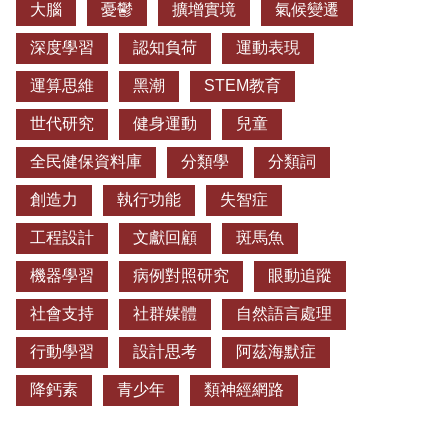
大腦
憂鬱
擴增實境
氣候變遷
深度學習
認知負荷
運動表現
運算思維
黑潮
STEM教育
世代研究
健身運動
兒童
全民健保資料庫
分類學
分類詞
創造力
執行功能
失智症
工程設計
文獻回顧
斑馬魚
機器學習
病例對照研究
眼動追蹤
社會支持
社群媒體
自然語言處理
行動學習
設計思考
阿茲海默症
降鈣素
青少年
類神經網路