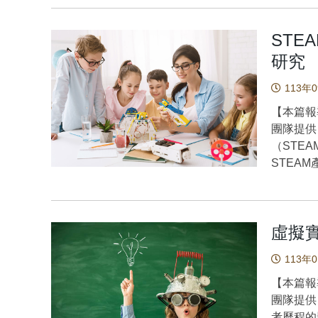
提升效果
定義目標
ST
修正階段
研究
medit
創意發想階
113年
在人工智
【本篇報
人、企業
團隊提供
探討設計
（STE
響。本研
STEA
辨識(升
或學生介
本研究的主要結論如下
產品時有
向影響：
發並驗證
很大的正
虛擬
論基礎，
的教學中
（DT）
考實作比
113年
CT由四
考實作有
驟），而
【本篇報
需求、定
想、親手
團隊提
其對修正
可或缺的
考歷程的