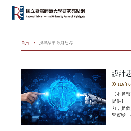
首頁
搜尋結果:設計思考
/
設計
115年
【本篇報
提供】 
力，是個
學實驗，
腦波的影
的奇特性