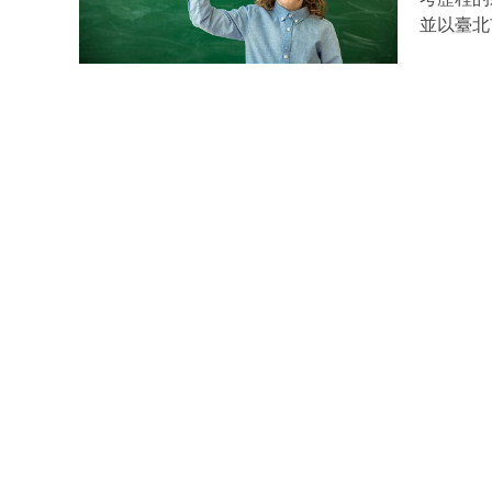
及實作體
（即，合
並以臺北
教學時，
共有16
教學活動
想有更多的原創性表現。
STEA
行教學，
具有調節
LO有顯
的結論為
波較高，
STEA
規劃、測
段的Att
接受，模
對資料蒐
在執行與
顯著的中介效
要求、精
顯示較少
本研究
的設計思
題學習多
出了理論
試驗證，
好的創意思考歷程。 圖1：
明了所提出的指
在全球
AI語音辨識
型 (2
的創新績
(2024). U
作) 本
計上，則
artificial
了現有研
的設計知
Thinking 
產品進行
此，本研
https://d
作的通用
響。 
的理論空
北市一所
擇適合的
動中，實
標，本研
學，再