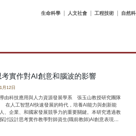
生命科學
人文社會
工程技術
自然科
思考實作對AI創意和腦波的影響
01月12日
導由科技應用與人力資源發展學系 張玉山教授研究團隊
在人工智慧AI快速發展的時代，培養AI能力與創新能
人、企業、和國家發展競爭力的重要關鍵。本研究透過教
探討設計思考實作教學對師資生(職前教師)AI創意表現與
響。研究結果包括：（1.）設計思考實作教學對創意產出
、可行性、價值性都有很大的正面效果，其中以奇特性的