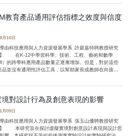
最大。（2.）設計思考實作教學對創意歷程的發現需求、
、創意發想、執行、修正都有大幅度的正面效果，尤其對
EAM教育產品通用評估指標之效度與信度
的效果最大。（3.）設計思考實作會促使修正階段的
ation腦波較高，個體較為放鬆，Beta及Gamma較低；也促使
段的Attention及meditation較高，有助於擴散思考。
09月10日
慧AI快速發展的時代，培養AI能力與創新能力，是個
導由科技應用與人力資源發展學系 許庭嘉特聘教授研究
、和國家發展競爭力的重要關鍵。本研究透過教學實驗，
】 在K-12中學習科學、技術、工程、藝術和數學
思考實作教學對師資生(職前教師)AI創意表現與腦波的影
AM）的跨學科應用產品數量正逐漸增加。但是，對於這些
究的實作教具包括AI影像辨識(白雪公主毒蘋果)及AI語音
M產品並沒有通用性評估工具，以幫助家長或教師在向孩子
降投影幕)，設計思考歷程模式及AI學習模組如圖1及圖2。
紹一款產品時，以及公司銷售或學術機構在建議STEAM
： 設計思考實作教學對創意產出具顯著正
一個評估可供參考。因此，本研究使用PLS-SEM技術開
設計思考實作對創意產出的奇特性、可行性、價值性都有
了一個具有形成性結構的STEAM創作評估工具。基於理
面效果。尤其奇特性的正面效果最大。很值得在相關領域
實境對設計行為及創意表現的影響
考慮的四個結構是運算思維（CT）構面、設計思考
，加以應用。尤其在專業難度較高的學習情境中，設計思
構面、STEAM跨科整合構面和素養導向學習（LO）構面。
較能降低認知負荷，讓創意產出有更大的可行性。 設計思
01月09日
個指標組成（即，問題分解、模式識別、抽象和算法步
助於整體創意歷程表現：設計思考實作對創意歷程的發現
DT則被另外四個指標組成（即，設計要求分析、創意發
導由科技應用與人力資源發展學系 張玉山優聘教授研究
義目標、創意發想、執行、修正都有高度的正面影響，尤
體驗和測試驗證）。與此同時，STEAM跨科使用五個不
供】 本研究旨在探討虛擬實境對創意設計表現與設計思
階段的效果最大。設計思考實作所提供的思考引導架構以
指標，每一個指標都對應一個學科。最後，LO用三個指標
影響。本研究採不等組前後測準實驗設計的實驗研究法，