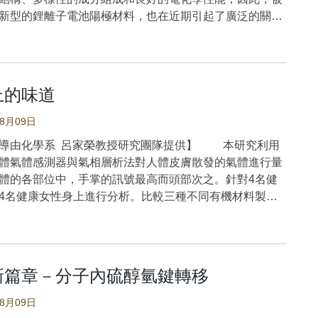
。對於層析分離，發現聯苯（biphenyl）固定相，相較於
肽類型藥物其生物利用度和治療活性，因此在劑型的配方
新型的鋰離子電池陽極材料，也在近期引起了廣泛的關
8固定相，是更有吸引力的替代選擇。聯苯層析管柱實現了
加可防止蛋白質或胜肽聚集的賦形劑來提高其利用度，最
，由於陽離子在DRX中會有大範圍的隨機分佈，因此，陽
種單醣基化和非醣基化花青素（如表1）。本研究所發展的
其高生物相容性、低毒性和易功能化的特性，氧化鐵奈米
RX空間上排列方式便成為固態材料界中一個十分有趣問
快速沖提（elute）和縮短分析時間優勢，可用於葡萄萃取
開發為各種應用的潛在材料。在這項研究中，研究團隊使
團隊此篇的工作是探討一系列具有良好成分控制的錳
析。 表1：開發的QuEChERS和UHPLC-MS/MS對商
學共沉澱法製備了奈米顆粒（nanoparticles, NPs）。
鐵（Fe）基DRX的振動結構，藉此找出陽離子在DRX中的
文出處：Yang, L. C., & Chen, S. F.
上的味道
先證明，多巴胺修飾的奈米氧化鐵抑制了hCT的聚集，類
。本研究的成果發現了DRX中層狀的陽離子排列方式，並
uantification of anthocyanosides in grapes by
團隊在先前研究中使用碳點作為核心材料時的發現。研究
套有用的構想，用來解釋存在於岩鹽結構的立方衍射圖譜
S and biphenyl-UHPLC tandem mass spectrometry.
08月09日
化了製備過程，使用二羥基咖啡酸（Dihydrocaffeic
diffraction pattern）中的層狀各向異性（anisotropy）。基
f Food and Drug Analysis,30(3),
導由化學系 呂家榮教授研究團隊提供】 本研究利用
 DCA）和氧化鐵NPs的混合，以維持它們對hCT聚集的穩定
，研究團隊進一步地建構出了一個鋰離子在DRX中的傳輸
s://doi.org/10.38212/2224-6614.3427
體氣體感測器與氣相層析法對人體皮膚散發的氣體進行量
效應。此外，研究還發現DCA修飾的氧化鐵NPs可以分解
來闡明DRX中的鋰滲透理論。最後，研究團隊利用電化學
體的各部位中，手掌的訊號最高而頭部次之。針對4名健
的hCT類澱粉纖維（如圖1）。這似乎是穩定hCT在溶液
果成功地印證出所提出的構想，並清楚地示範層狀各向異
4名健康女性身上進行分析。比較三種不同有機材料製成
效的方法之一，這項發現對類澱粉沉積症的治療可能有所
能中的作用。 陽離子無序岩鹽（DRX）作為
之反應，來自手掌的主要成分與氨不同。氣相層析鑑定手
的鋰離子電池正極材料，在許多方面改變了各界對鋰離子
含有醛酮類分子。不同的人得出的結果一致，但會因性別
原文出處：Shen, C. L., Wu, Y. H., Zhang, T. H., &
材料的認知。然而，人們目前對DRX結構細節的了解仍處
，身體皮膚氣體測量可以應用到患者疾病情況的先期診
 (2022). Dihydrocaffeic Acid-Decorated Iron Oxide
段。本研究主要目的就是希望能藉由DRX的振動模擬分
ials Effectively Inhibit Human Calcitonin Aggregation.
的理解其結構上的細節。由原子之間的相對運動所構成的
新篇章－分子內硫醇氫鍵轉移
上的味道…」，但是否有想過你讓別人想念的「身上的味
a,7(35), 31520-31528.
包含了物質的豐富資訊；例如疊加在整體結構類型上的額
是甚麼呢？這個研究試著解答這個問題，研究團隊設計了
08月09日
pubs.acs.org/doi/10.1021/acsomega.2c04206
無序，使得模態特性與群論預測的理想特性不同。由於振
收集皮膚表面氣體的採樣器，如圖一所示，是一個可以緊