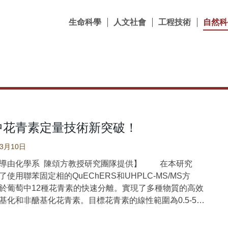
生命科學
人文社會
工程技術
自然科
中花青素定量技術新突破！
03月10日
導由化學系 陳頌方教授研究團隊提供】 在本研究
使用聯苯固定相的QuEChERS和UHPLC-MS/MS方
於葡萄中12種花青素的快速分離。實現了多種物質的高效
基化和非醣基化花青素。目標花青素的線性範圍為0.5-500
-1。重複性分析的同日內（intraday）和異日間（interday）
低於11.8%。不同來源的葡萄中的花青素已成功定量。因