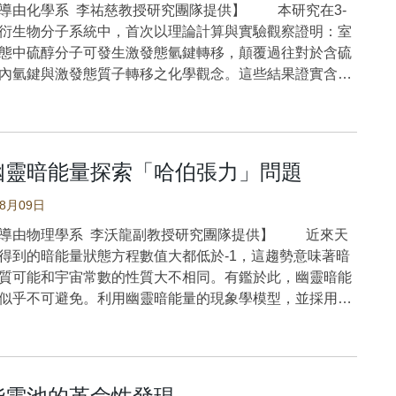
有這種不可或缺的優勢，使其在探測結構特性方面取得了
導由化學系 李祐慈教授研究團隊提供】 本研究在3-
膚的玻璃瓶加上氣體的進出口，將純淨無味道的空氣（或
。研究團隊選擇著名的含鋰DRX的
衍生物分子系統中，首次以理論計算與實驗觀察證明：室
通入，吹拂過人體不同部位的皮膚，再將吹出的氣體收
Nb0.3Mn0.4O2（Li1.3NMO）作為振動結構模擬的代表化合
態中硫醇分子可發生激發態氫鍵轉移，顛覆過往對於含硫
如同嗅覺神經般的有機半導體氣體感測器觀察訊號，或者
顯示了Li1.3NMO的模型結構，該結構建立在O-3填充（即
內氫鍵與激發態質子轉移之化學觀念。這些結果證實含硫
譜儀進行氣味分子的鑑定。 圖一：皮膚氣味採樣器
cubic center，FCC）氧亞晶格上。研究團隊沒有在所有八面
遍性，也對氫鍵的化學開啟了一個新的篇章。 氫鍵
圖二：(a)氣體分析實驗系統(b)採樣與注射
隨機放置陽離子，而是有意地建構了一些沿著四個不同方
統中不可忽視的化學作用力，在微觀的原子與分子尺度
示意圖 研究團隊針對健康的男性與女性各四名進行身
亂的方向）的過渡金屬（Nb與Mn）層。經過幾何優化
對於生物巨分子，如DNA、RNA、蛋白質等的構型與功能
位的採樣（圖三），實驗前都要求以不含香精的肥皂與大
Gamma點的振動組態密度（vibrational density of
性的影響，甚至常是關鍵的生物表現特徵來源。傳統上認
洗，並等待皮膚乾燥，主要選擇平時不會被衣物蓋住的部
幽靈暗能量探索「哈伯張力」問題
e，VDOS）。從圖2顯示計算出的VDOS發現大多數振動模式
能存在氫和具有高電負度的原子，如氧、氮、氟之間，通
發現氣體感測器不分男女都出現了手掌心最高，前額次之
0-650 cm-1，而少數模式位於較高能量（例如> 700 cm-
供氫原子的予體（如O-H或N-H），和有孤對電子的氫原
08月09日
比較特別的是在上臂與手背的部分，只有男性測到訊號，
一致。 圖1：Li1.3NMO的模型結構 圖2：
如N或O）。一個氫鍵的能量約是數個kcal/mol，和鄰近的
三：(a)男性與女性皮膚氣味檢測示意(b)
導由物理學系 李沃龍副教授研究團隊提供】 近來天
3NMO的VDOS 研究團隊進一步地分析了幾個頻率下的振
何結構，與原子間距離有密切的關係。 而生物體中含
度高低分佈 本次所使用的有機半導體氣體感測器是一
得到的暗能量狀態方程數值大都低於-1，這趨勢意味著暗
27 cm-1處的模式是沿著NbO6八面體軸向的Nb-O拉伸振
豐富的硫元素，因其電負度小(2.58)，從前不認為能具備
敏感的元件，一般而言，腎臟病或肝代謝出現狀況的病人
質可能和宇宙常數的性質大不相同。有鑑於此，幽靈暗能
為「A1g」帶的分配；647 cm-1處的模式是Mn-O軸向的
力。過去只有非常少數的研究文獻曾討論硫作為氫鍵予體
的「尿騷味」，即是大家熟知的氨的味道。本次參與實驗
似乎不可避免。利用幽靈暗能量的現象學模型，並採用來
，對稱性亦為「A1g」。由於高正電荷的Nb5+（d0的電子
可能。最新的量子化學計算與高階光譜實驗顯示硫原子也
為健康年輕男女，並無氨氣味的問題，然而，運用氣相層
波振盪和超新星的觀測結果，研究團隊分析了宇宙膨脹的
導致Mn3+更硬的金屬氧鍵，因此，具有相同「A1g」類型
成強的氫鍵，但截至目前，對於起源於硫氫鍵的蛋白質摺
進行分子鑑定時也證實，引起味道訊號的並不是氨，而是
果顯示，該模型與當前的觀測結果具有高度的一致性。這
b-O振動運動會比軸向Mn-O振動具有更高的振動能量。這
態、功能性等相關研究，仍嚴重不足。 本研究針對一系
量小的酮類與醛類有機分子，例如丙酮、丁酮、巴豆醛、
主導宇宙加速膨脹現象的是幽靈暗能量，而非宇宙常數，
金屬氧鍵具有最高的極化率，從而導致出最大的振動強
酮（3-hydroxyflavone,3-HF）之硫醇取代衍生物（3-
芹醛、天竺葵醛…等等。在健康的人體表皮，原本就會進
宇宙所導出的哈伯常數值不同於近期宇宙所觀測到的結
和517 cm-1的兩種模式分別為橫向Mn-O和Nb-O的振動模
lavone,3-TF）進行研究，發現在適當的化學取代基環境下，硫