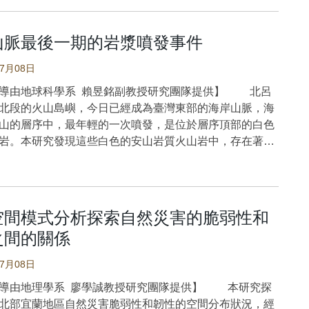
電池的發電效率。在未來的太陽能電池產業中，有無限的
P., Lee, W., & Ng, K. W. (2021). Constraining the dark-
當溫度從85K升高到110–120K時，其矯頑力急劇下降。
 本研究的太陽能電池元件，為厚度僅原子等級的過渡
uation of state with cosmological data. Physical Review
當接近FePS3的尼爾相變溫度110–120K時，Co和
化物-二硫化鉬（MoS2），二硫化鉬是一種二維材料，其
山脈最後一期的岩漿噴發事件
),[A24].https://doi.org/10.1103/PhysRevD.104.083519
3之間的介面磁耦合也產生劇烈變化。即使在高達200°C的退
可撓性和獨特的光學反應，以及與其它二維材料完美堆疊
o/FePS3的介面磁耦合現象也很穩定。此外，測量其X-射
07月08日
，有機會成為半導體材料的潛力新星。元件的製程是透過
色性證實了FePS3表面Fe的凈磁矩存在，其方向平行於
(Chemical Vapor Deposition, CVD)的方式將二硫化
導由地球科學系 賴昱銘副教授研究團隊提供】 北呂
方向。介面的Fe磁矩扮演於「垂直反鐵磁性FePS3」與
矽基板上，再透過金屬遮罩定義材料的位置去做後續的蝕
北段的火山島嶼，今日已經成為臺灣東部的海岸山脈，海
Co薄膜」之間的重要磁耦合作用。 圖一：樣品結構示
屬以完成元件。簡易的製程流程，和透過化學氣相沉積的
山的層序中，最年輕的一次噴發，是位於層序頂部的白色
d/Co雙層奈米薄膜蒸鍍在機械剝離的FePS3基底之上。
產，奠基了未來業界量產的可能性。 雷射光的部分，
岩。本研究發現這些白色的安山岩質火山岩中，存在著輝
樣品的分層結構示意如圖一。透過電子束加熱蒸鍍法，
射光相比，渦旋光的波前並非平面而是螺旋狀，透過儀器
獲岩。這兩種岩石的成分差異很大，不會是同一個岩漿形
d/Co雙層奈米薄膜蒸鍍於機械剝離的FePS3塊材基底表面
前的空間分佈，可讓光具有任意的軌道角動量。額外的軌
成的。本研究根據這些火山岩及捕獲岩的定年結果、實地
藉由此異質結構樣品的磁性分析，了解傳統金屬鐵磁材料
，已被證實可與材料有交互作用，且可當作新的自由度去
及岩相描述、以及火成岩樣本的地球化學特徵，將呂宋島
能與新穎反鐵磁二維材料FePS3產生介面磁耦合現象。尤
對光的吸收，進而提高光致載子濃度的產生。實驗數據顯
4百萬年前的最後一期火山作用分成三個階段。第一階段
膜是水平磁化，與FePS3的垂直反鐵磁矩相夾90度，其介
空間模式分析探索自然災害的脆弱性和
照射的雷射光軌道角動量的提高，更高的短路電流(Short
從高程度部分熔融的源區形成，然後上升並停留在淺處的
人好奇。 圖二：(a)機械剝離的FePS3表面：
之間的關係
 Current, ISC)和開路電壓(Open Circuit Voltage, VOC)已被
，一部分冷卻形成輝長岩的圍岩。第二階段的時候，較低
原子力顯微鏡量測的具有線輪廓的光學影像和表面形貌。左
證明出可以透過渦旋光提高光伏效應。 藍彥文教授以自
熔融的岩漿在源區形成，然後進入此岩漿庫中停留，並發
從剝離的FePS3表面測量的拉曼光譜數據。(b)具有線輪廓
07月08日
材料，奈米電子、元件製程的專業，與陸亭樺教授在雷射
化。最後一階段，有新的補充岩漿自岩漿源區進入岩漿
Co/FePS3異質結構的表面形貌圖像。 此異質結構樣品
及光學角動量的技術合作，在臺師大以及科技部(國科會)
導由地理學系 廖學誠教授研究團隊提供】 本研究探
安山岩質岩漿捕獲圍岩中的輝長岩後噴發，至地表被我們
測確認結果如圖二。拉曼光譜顯示FePS3的特徵峰值，機
，歷時2年多，從元件的製備，光源的架設，到最後量測
北部宜蘭地區自然災害脆弱性和韌性的空間分布狀況，經