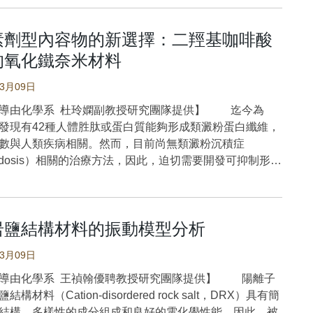
的QuEChERS和UHPLC-MS/MS方法成功地為葡萄中
S）分佈廣泛在植物組織中，
素劑型內容物的新選擇：二羥基咖啡酸
分佈於花或果實中，也分佈於葉、莖和根。花青素具有生
的氧化鐵奈米材料
顯示出抗氧化和抗發炎特性，被認為能預防各種疾病，例
系統以及心血管疾病。花青素主要來自天然產品，最常見
03月09日
單醣苷衍生物，在植物中含量相當豐富。這些結構源自花
導由化學系 杜玲嫻副教授研究團隊提供】 迄今為
青素的醣苷化（AnCD），透過在基本基礎上添加醣基並
發現有42種人體胜肽或蛋白質能夠形成類澱粉蛋白纖維，
鍵形成框架，以及不同程度的羥基化和甲氧基化。因此，
數與人類疾病相關。然而，目前尚無類澱粉沉積症
素衍生性商品的差異是由於差異醣基化和醯化程度，這導
loidosis）相關的治療方法，因此，迫切需要開發可抑制形成
醣基化模式和結構。雖然花青素在許多天然水果和蔬菜中
白纖維的策略。人類降鈣素（human calcitonin, hCT）
較簡單，花青素的結構在葡萄卻很複雜。自然界中有很多
含32個胺基酸的激素胜肽，由人體甲狀腺濾泡旁細胞
素，而大多數這些衍生物並沒有可靠的標準品可供參考。
follicular cells）分泌。它可以調節血液中鈣離子的濃度，並
準確定量葡萄中的花青素含量仍然是一個挑戰。 在本
岩鹽結構材料的振動模型分析
細胞（osteoclast）的活動。因此，降鈣素也被視為一種
使用QuEChERS萃取方法應用於花青素的定量。和之前
肽。然而，hCT的聚集阻礙了治療可能性，並且在目前的
助萃取技術相比，研究團隊所開發的QuEChERS方法在
03月09日
中已經被鮭魚降鈣素所取代。本研究發現，二羥基咖啡酸
的花青素顯示出優異的靈敏度（sensitivity）。所開發的
drocaffeic Acid, DCA）修飾的氧化鐵奈米材料，可以分解預
導由化學系 王禎翰優聘教授研究團隊提供】 陽離子
化（clean-up）程序簡單高效，使葡萄萃取物才能得到充
hCT類澱粉纖維，以維持它們對hCT聚集的穩定性和抑制
構材料（Cation-disordered rock salt，DRX）具有簡
。此外，開發了一個新的液相層析方法，用於分離葡萄中
結構、多樣性的成分組成和良好的電化學性能，因此，被