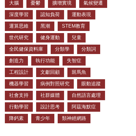
大腦
憂鬱
擴增實境
氣候變遷
深度學習
認知負荷
運動表現
運算思維
黑潮
STEM教育
世代研究
健身運動
兒童
全民健保資料庫
分類學
分類詞
創造力
執行功能
失智症
工程設計
文獻回顧
斑馬魚
機器學習
病例對照研究
眼動追蹤
社會支持
社群媒體
自然語言處理
行動學習
設計思考
阿茲海默症
降鈣素
青少年
類神經網路