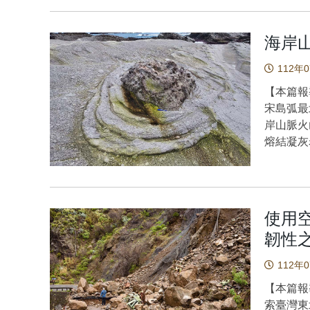
的太陽能
Teng, Y. 
磁行為。
可能。
energy eq
此結果意指
金屬硫屬
海岸
D, 104(8
FePS
穩定性、
火後，C
112年
的可能性
線磁圓二
化學氣相沉積
【本篇報
Co磁化
鉬沉積在
宋島弧最
「平面鐵磁
刻與鍍金
岸山脈火
意圖：P
大量生
熔結凝灰
此研究
與傳統雷
長岩的捕
我們將P
調整光波
成機制造
上。希望
道角動量
野外觀察
Co是否
增進材料
弧發生在
其Co薄
使用
示，隨著
中，岩漿
面磁耦合行為更是令
韌性
Circuit
岩漿庫中
由AFM
量測，
程度部份
下圖顯示
112年
身在二維
生結晶分
的Pd/
物理，以
【本篇報
庫，使得
的相關量
的支持下
索臺灣東
所見。 火山作用噴發各類的火山產物，研究這些火山產物噴