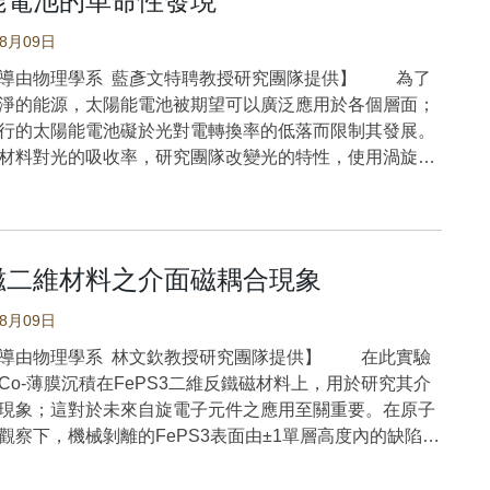
能電池的革命性發現
的代謝活動，有機物或油脂分解等等，而這些代謝的產物
謂的「哈伯張力」困境，其實並沒有那麼嚴重。 在
這兩種振動的重疊頻率，對稱性為「Eg」模式。值得一提
近的羰基形成穩定的分子內氫鍵，甚至可發生與3-羥基黃
小的分子就有機會經微血管到表皮蒸散，形成你的味道。
宙學標準模型中，主導宇宙加速膨脹的成份是所謂的宇宙
向金屬氧鍵的振動具有最高的振動組態密度，其因可歸究
08月09日
激發態分子內質子轉移，短暫生成硫酮類互變異構物，並
的〈掌心〉歌詞所寫：「攤開妳的掌心，讓我看看妳，玄
過，以標準模型分析宇宙微波背景裡的太初聲波振盪尺度
屬氧鍵的振動是沿著O-3堆積平面而運動。根據上述振動
溶液態中放出波長為710 nm的螢光（如圖1）。由於硫醇
導由物理學系 藍彥文特聘教授研究團隊提供】 為了
祕密…」，妳掌心的祕密是什麼呢？根據研究團隊目前的
的哈伯常數，卻與觀測發生於近期宇宙裡的超新星事件得
於模型單元的振動結構模擬，從根本上解釋了DRX的混洗
進行氫鍵轉移生成硫酮類互變異構物，激發態電子結構的
淨的能源，太陽能電池被期望可以廣泛應用於各個層面；
顯示，應該是一些醛酮類的有機分子。 原文出處：
膨脹速率有明顯差距。這一「哈伯張力」（Hubble
假設方案。當百個原子和混洗層模型擴展到現實的岩鹽樣
強放光的S1(ππ*)結構轉為較不放光的S1(nπ*/ππ*)，所
行的太陽能電池礙於光對電轉換率的低落而限制其發展。
 L., Chang, C. C., Lee, Y. T., Tran Thi, A. D., Chen, C. C.,
ion）問題嚴重困擾著整個學界。 從近來觀測所得到的暗
數非週期性隨機排列的混洗層會轉變為連續的擴散狀分
現象對於分子的細部化學結構非常敏感。例如，具有胺基
材料對光的吸收率，研究團隊改變光的特性，使用渦旋
F., Zan, H. W., Lu, C. J., He, M., & Li, Y. (2021). Gas
方程數值大都低於-1的趨勢得到啟發，研究團隊以加權平
，進一步支持了所提出的混洗層堆疊模型。 原文出處：
團與三氟甲基拉電子基團的系統，光學表現可能截然不
光的光子具有軌道角動量，額外的軌道角動量被預期可以
from human skin positions detected by vertical-channel
建構動態暗能量<wΦ>的現象學模型來模擬宇宙演化：先
 Huang, S., Raji-Adefila, B., Outka, A., Wang, J. H., &
本研究在硫醇類化合物中觀察到前所未見的光化學現象。
於材料中更多的躍遷機制，進而增加材料對光的吸收率，
semiconductor sensor. Sensors and Actuators, B:
定各項觀測近期宇宙所得的宇宙參數值（包括物質密度與
(2022). Unraveling the Nature and Role of Layered
性質將有潛力應用於人工含硫DNA/RNA鹼基物種，也為
用於太陽能電池的潛力。本實驗的研究亮點在於使用渦旋
, 343, [129994].
H0等），再反演追溯早期宇宙，推算出太初聲波振盪尺
rdering in Cation-Disordered Rock-Salt Cathodes.
發態分子內轉移的化學寫下了一個新的篇章。 圖1：3-
新穎二維材料二硫化鉬對光的吸收率，隨著光軌道角動量
oi.org/10.1016/j.snb.2021.129994
宇宙微波背景裡的觀測數值比較，結果顯示，當暗能量的
磁二維材料之介面磁耦合現象
of the American Chemical Society,144(43), 19838-
化合物受光激發後，發生激發態質子轉移，生成硫酮異構
加，光致載子濃度也隨之上升，因此，太陽能電池中更大
方程數值小於-1時（即所謂的「幽靈暗能量」phantom
tps://doi.org/10.1021/jacs.2c07473
後的螢光。 原文出處： Wang, C. H., Liu, Z. Y.,
應亦隨之提高。基於本實驗成果，渦旋光可預期成為一個
08月09日
energy)，該誤差Δθ保持在1.42%以下，這時所對應到的哈伯
H., Chen, C. T., Meng, F. Y., Liao, Y. C., Liu, Y. H.,
增進太陽能電池的效率。 隨著人們對於綠能的
近期宇宙的觀測結果一致（如圖1）。 研究團隊的分
導由物理學系 林文欽教授研究團隊提供】 在此實驗
 C., Li, E. Y., & Chou, P. T. (2021).Chapter Open for the
陽能電池被寄予厚望；然而，轉換效率的低落，導致太陽
示，如果以幽靈暗能量取代標準模型裡的宇宙常數，則所
Co-薄膜沉積在FePS3二維反鐵磁材料上，用於研究其介
tate Intramolecular Thiol Proton Transfer in the Room-
應用面臨瓶頸。因此，提高太陽能電池的轉換效率就成了
伯張力」問題並不是那麼嚴重，甚至可被解消。這代表研
現象；這對於未來自旋電子元件之應用至關重要。在原子
ure Solution. Journal of the American Chemical
的研究議題。國立臺灣師範大學物理系藍彥文教授與陸亭
慎重地重新考慮主導近期宇宙加速膨脹現象的原因，甚至
觀察下，機械剝離的FePS3表面由±1單層高度內的缺陷組
143(32), 12715-
合作，指導學生Kristan Bryan Simbulan博士，進行相
標準模型！ 圖1：暗能量狀態方程數值與哈伯
薄膜均勻地覆蓋在FePS3基底上，其表面粗糙度約在
ps://doi.org/10.1021/jacs.1c05602
研究結果發現具軌道角動量的光可增進以二硫化鉬為材料
應關係及太初聲波振盪尺度之誤差分佈 原文出處：
m以內。2 nm-Pd/7 nm-Co/FePS3在表面表現出各向同性的