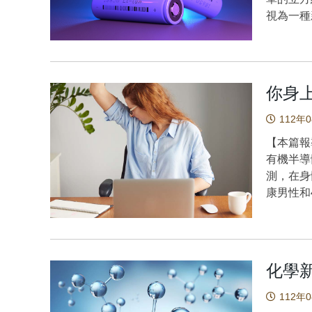
的花青素
限制了胜
視為一種
傳統C1
裡需要添
注。此外
分離12
近，由於
離子在D
方法具有
材料已被
題。研究
物的常規分
用簡單的化
（Mn）
品葡萄中的花青素進行定量 原
你身
本研究首
排列方式
(2022). Q
似於研究
提出了一
QuEChER
112年
團隊繼續簡
（cubic 
Journal o
【本篇報
Acid,
於此構想
382.http
有機半導
性和抑制
模型，用
測，在身
預先形成
的測量結
康男性和
中的最有
性在DRX電池性
的感測器
幫助。 圖1：二羥基咖啡酸修飾的氧化鐵奈米材料有效地抑制人體
一類全新
掌氣體中
降鈣素的聚集 
電池正極
略有差異
Tu, L. H.
於初步階
斷。 相信大家都聽過辛曉琪的〈味道〉：「…想念你白色襪
Nanomater
析，完整
化學
子和你身
ACS omeg
振動結構
道」到底
112年
https://
外有序或
一個可以