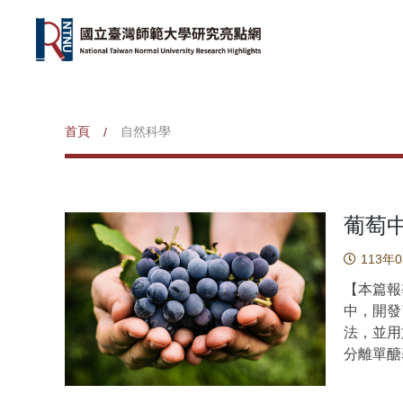
首頁
自然科學
/
葡萄
113年
【本篇報
中，開發了
法，並用
分離單醣
ng mL
精密度均