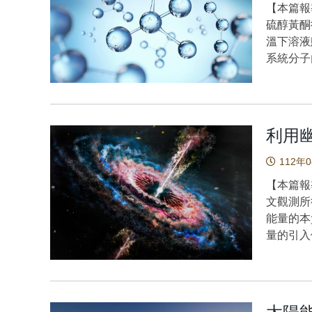
動解析具
【本篇報
密貼合皮
巨大成功
硫醇黃酮
是氮氣）
Li1.3
溫下溶液
集，經過
物。圖1
系統分子
是氣相層析質
face 
氫鍵的普
(a)示意圖(b)實體照片 
體位點上
是生物系
的切換
向（即打
中，氫鍵
體不同部
後，透過計算
都有決定
量清水清
利用
stat
為氫鍵只
位，結果
分佈在35
常是由提
112年
的結果，
1），與實驗拉曼光譜
子受體（
女性則沒有氣味訊號。 圖
【本篇報
Li1.
分子幾
等效濃
文觀測所
動運動：8
量也相當
種對氨氣
能量的本
動，對稱性
氫鍵作用
會有明顯
量的引入
拉伸振動
或受體的
的對象皆
自太初聲
結構）會
有機會形
析質譜儀
演化，結
的軸向N
疊、組
一些分子
代表如果
兩個軸向
列3-羥基黃
己醛、水
則從早期
度。511
thiof