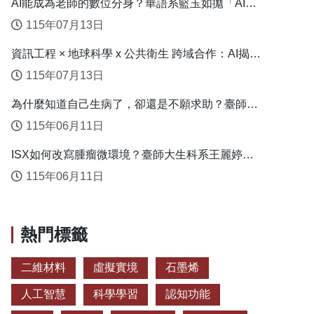
AI能成為老師的數位分身？華語系籃玉如拋「AI教
學代理人」新模式
115年07月13日
資訊工程 × 地球科學 x 公共衛生 跨域合作：AI揭露
臺灣心血管疾病高風險環境型態
115年07月13日
為什麼知道自己生病了，卻還是不願求助？臺師大
衛教系連盈如揭心理健康求助關鍵
115年06月11日
ISX如何改寫腫瘤微環境？臺師大生科系王麗婷揭
開肝癌免疫逃脫機制
115年06月11日
熱門標籤
二維材料
虛擬實境
石墨烯
人工智慧
科學學習
認知功能