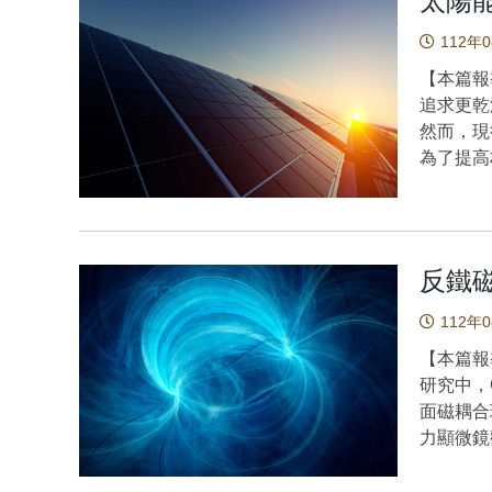
太陽
行一系列
果，即所
式。由於
醇可和鄰
之中，較
目前的宇
的是，橫
112年
酮相同之
就像光良
常數。不
於橫向金
於室溫的
【本篇報
之又玄的
所導出值
分析，基
類化合物
追求更乾
研究結果
出的宇宙
層堆積的
性質也將由
然而，現
Chang, W.
tens
本時，無
以此放光
為了提高
Meng, H. 
能量狀態
佈。因此
推電子基
光。渦旋
emission 
均的方式
Wang, Y.,
同。 
激發載子
organic 
從近端固
Chen, D. 
可預期此
以具備應
Chemical
哈伯常數
Cation O
氫鍵與激
光來增進
https://d
度，並和
反鐵
Journal 
硫醇黃酮
的逐步增
平均狀態
19848.ht
物，放出紅移
的光伏效
112年
dark 
Huang, C. 
全新的方式來
常數值與
【本篇報
Chang, C.
渴望，太
析結果顯
研究中，
Excited-S
能電池的
謂的「哈
面磁耦合
Temperat
非常重要
究者必須
力顯微鏡
Society,
樺教授攜手
進一步修改宇宙學
成。Co
12724.htt
關研究。
常數之對
±0.5n