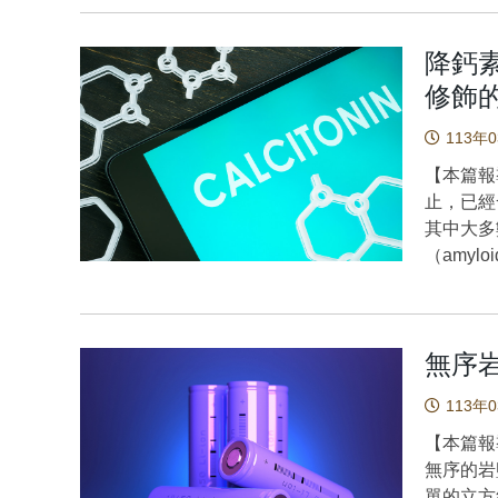
此，所開發
花青素的定量。 花青素（AnC
降鈣
它們主要
修飾
物活性並
如：神經
113年
的結構是
【本篇報
青素或花
止，已經
透過醣苷
其中大多
結構花青
（amy
致了多種
的類澱粉蛋
的組成比
是一種包
類型花青
（Para
因此，
無序
降低破骨
研究中，
治療型胜
超音波輔
113年
藥物配方
測定葡萄中
（Dihy
【本篇報
萃取和淨
先形成的
無序的岩鹽結
分的淨化
效應。 人類降鈣素（hCT）不可逆的聚集行為，經常嚴重地
單的立方