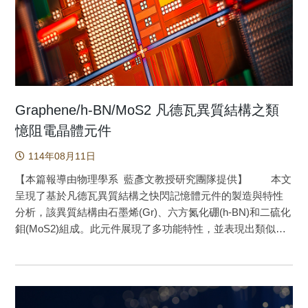
如何驅動聲子偏振的變形。此研究結果提供了一種有效定量
分析二維材料中應變各向異性的方法，這對於未來應變電子
學發展檢測技術有了更完整的解析。 石墨烯
（Graphene）是一種由碳原子組成的六方蜂窩狀的單層材
料，擁有僅一個原子厚的結構。由於其優異的導電性、高導
熱度、強度以及透明性，並表現出卓越的電學、光學性質，
因此石墨烯被廣泛應用於傳感器、新型光電元件等高科技領
Graphene/h-BN/MoS2 凡德瓦異質結構之類
域。在這些電子元件應用中，很多研究上也採用了石墨烯與
憶阻電晶體元件
其他二維材料的堆疊方式，發展出新的物理現象。不過，石
114年08月11日
墨烯的表現並不完全靠自己，它所「依附」的基板結構，其
實會深深影響它的性質。若能清楚理解不同基板對石墨烯的
【本篇報導由物理學系 藍彥文教授研究團隊提供】 本文
影響，將有助於開發更高效的光電元件。 圖1：石墨烯在不同
呈現了基於凡德瓦異質結構之快閃記憶體元件的製造與特性
基板上的偏振解析拉曼強度極座標圖。(a) 石墨烯在SiO2/Si ,
分析，該異質結構由石墨烯(Gr)、六方氮化硼(h-BN)和二硫化
SiC, 和PSS的光學顯微鏡影像，及示意圖，左下角為掃描式
鉬(MoS2)組成。此元件展現了多功能特性，並表現出類似憶
電子顯微鏡影像圖。(b) 石墨烯在不同基板上拉曼特徵鋒(G-
阻電晶體的行為，使其成為適合應用於類神經形態運算。
band和2D-band)的偏振拉曼極座標圖，其中入射光為線偏振
Gr/h-BN/MoS2異質結構通過控制閘極電壓(VBG)操控浮動閘
光。(c) 石墨烯在不同基板上拉曼特徵鋒(G-band和2D-band)
極(FG)中的電荷濃度，實現導電性切換。此外，FG與源極之
的偏振拉曼極座標圖，其中入射光為圓偏振光。 國立臺
間的重疊結構使得該裝置能進行類似憶阻電晶體的操作，利
灣師範大學物理系陸亭樺教授與研究團隊，利用自製的偏振