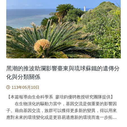
植物葉片的功能，過去的研究顯示該結構的功能包括氣體交
換、物理性保護以及調節水分散失等。葉表皮形態的豐富變
化提供了生理學、生態學、分類學及親緣關係等研究的材
料。天門冬科（Asparagaceae）為單子葉植物的一個大科，
包括約118屬、3200種以上的植物，廣泛地分布於全世界各
地，當然也包括臺灣。然而，有關臺灣天門冬科的葉表皮研
究仍然相當有限，有鑑於此，本研究利用光學與掃描式電子
顯微鏡，觀察臺灣原生天門冬科植物的葉表皮形態，並且評
估其分類價值。 結果顯示，葉表皮形態雖然在科的層級
上沒有一致性，然而在不同的族（tribe）內，可以發現葉表皮
黑潮的推波助瀾影響臺東與琉球蘇鐵的遺傳分
可提供不同的分類價值。例如在沿階草族（Ophiopogoneae）
化與分類關係
內，關係親近的麥門冬屬（Liriope）與沿階草屬
113年05月10日
（Ophiopogon）具有相似的葉表皮形態，而關係較遠的球子
草屬（Peliosanthes）則具有差異較大的葉表皮形態，因此葉
【本篇報導由生命科學系 廖培鈞優聘教授研究團隊提供】
表皮形態或許也可反應類群間的親緣關係。同樣的現象也在
在生物演化的驅動力當中，基因交流是個重要的影響因
黃精族（Polygonateae）內被發現，異黃精屬
子。藉由基因交流，族群可以獲得更多新的變異，得以用來
（Heteropolygonatum）與假寶鐸花屬（Disporopsis )具有類
應對未來的環境變化或是更容易適應新的環境而進一步拓
似的葉表皮形態，也印證其他學者由遺傳資料所得的結果。
殖；但基因交流也會使族群間的遺傳組成更相近，減緩族群