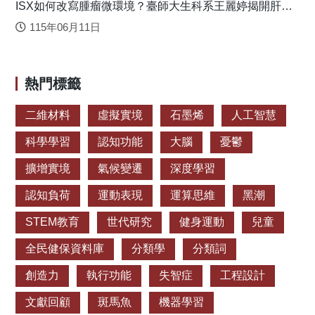
ISX如何改寫腫瘤微環境？臺師大生科系王麗婷揭開肝癌
Contrasting Population Size Blur the Species Boundary in
免疫逃脫機制
Cycas Sect. Asiorientales, as Inferred From Morphology and
115年06月11日
RAD-Seq Data. Front. Plant Sci.
https://doi.org/10.3389/fpls.2022.824158
熱門標籤
二維材料
虛擬實境
石墨烯
人工智慧
科學學習
認知功能
大腦
憂鬱
擴增實境
氣候變遷
深度學習
認知負荷
運動表現
運算思維
黑潮
STEM教育
世代研究
健身運動
兒童
全民健保資料庫
分類學
分類詞
創造力
執行功能
失智症
工程設計
文獻回顧
斑馬魚
機器學習