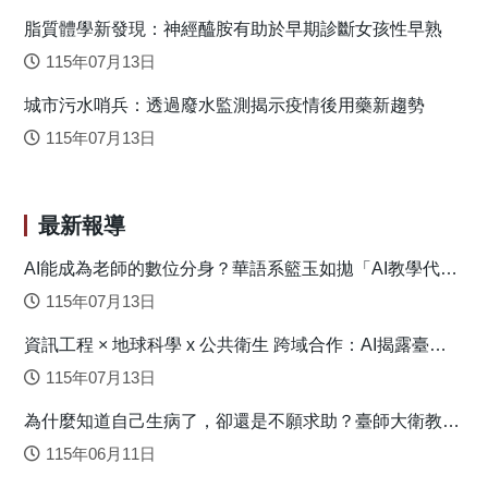
團隊推測這樣的模式主要由黑潮所造成。 圖2：族群遺傳上的
脂質體學新發現：神經醯胺有助於早期診斷女孩性早熟
分化程度 過去的生態研究發現，琉球蘇鐵的活種子無
法浮於海面上，因此不容易跨海傳播，應是藉由島內的齧齒
115年07月13日
類動物傳播為主。而花粉主要是靠昆蟲進行遠距離（跨海）
城市污水哨兵：透過廢水監測揭示疫情後用藥新趨勢
傳播或是風的近距離傳播。除此之外，另一個比較常被忽略
的是不定芽的無性繁殖傳播。琉球蘇鐵許多都分布於海邊或
115年07月13日
溪流的峭壁上，因此不定芽的脫落能夠藉由溪流或是海流進
行跨島傳播。而最靠近陸地的黑潮路徑恰好是在卑南溪出海
口（臺東蘇鐵所生長的流域）以及奄美北邊的吐噶拉海峽
最新報導
（圖1）。過去研究發現，黑潮只需要約兩週的時間就可以從
臺灣外海流至北琉球。因此研究團隊推論，蘇鐵不定芽可能
AI能成為老師的數位分身？華語系籃玉如拋「AI教學代理
人」新模式
藉由黑潮路徑的推波助瀾，從東部外海直接被帶到較遠的北
115年07月13日
琉球或九州南部，而使地理上較遠的兩處反而有較頻繁的基
資訊工程 × 地球科學 x 公共衛生 跨域合作：AI揭露臺灣
因交流，造成如今看到的遺傳結構與分化程度。 從遺傳
心血管疾病高風險環境型態
上持續的基因交流與種內分化大於種間分化的模式，再加上
115年07月13日
形態的證據，也代表著後續分類處裡的必要。因此研究團隊
為什麼知道自己生病了，卻還是不願求助？臺師大衛教系
按照植物命名法規將臺東蘇鐵處理成琉球蘇鐵的同物異名。
連盈如揭心理健康求助關鍵
原文出處：Chang J-T, Chao C-T, Nakamura K, Liu H-L, Luo
115年06月11日
M-X and Liao P-C (2022) Divergence with Gene Flow and