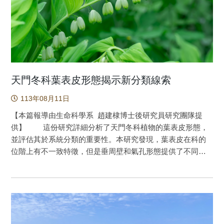
菲律賓和所羅門群島的植物多樣性仍待研究。基於過去累積
的研究資料，得以確認過去團隊在菲律賓和所羅門群島野外
研究調查中，未能鑑定的植物實為新種，Pteris faba
Y.S.Chao sp. nov.的羽片頂端逐漸變窄，形成線狀的單鏈尾，
而Pteris rubella Y.S.Chao & C.W.Chen sp. nov.的羽片頂端也
逐漸變窄，形成線狀的鋸齒尾，這些特徵以及它們獨特的形
態特徵，有助於清楚地區分Pteris faba （圖1）和Pteris
天門冬科葉表皮形態揭示新分類線索
rubella （圖2）與Hypsopodium節內的其他物種。 本研
113年08月11日
究發現兩個新物種，不僅拓展對Hypsopodium 節的生物多樣
性認識，並加深對菲律賓和所羅門群島植物相的了解。植物
【本篇報導由生命科學系 趙建棣博士後研究員研究團隊提
分類是生態研究的基礎，提供保護植物多樣性和植物利用的
供】 這份研究詳細分析了天門冬科植物的葉表皮形態，
重要資料。 圖1：Pteris faba之標本，採於菲律賓，目前存
並評估其於系統分類的重要性。本研究發現，葉表皮在科的
放在林業試驗所標本館(TAIF)。 圖2：Pteris rubella於索羅門
位階上有不一致特徵，但是垂周壁和氣孔形態提供了不同族
原生地 (陳正為攝影)。 原文出處： Chao, Y. S., Chen, C.
的分類證據，尤其是沿階草族和黃精族植物。在沿階草族
W., Chiou, W. L., Coritico, F. P., Chang, Y. H., & Yang, T. Y. A.
中，麥門冬屬和沿階草屬具有相似的表皮形態，暗示它們之
(2023). Pteris Faba and Pteris rubella, two new species in
間存在著密切的關係，這也得到了相關研究的支持。黃精族
section Hypsopodium (Pteridaceae). New Zealand Journal of
的葉片表現出圓形和波浪狀的垂周壁。本研究還推測氣孔和
Botany, 61(2-3), 118-130.
棲地類型之間的關聯，儘管葉表皮特徵對於植物適應還需要
https://doi.org/10.1080/0028825X.2022.2095918
進一步研究。 葉表皮為葉片表面的一層結構，具有保護