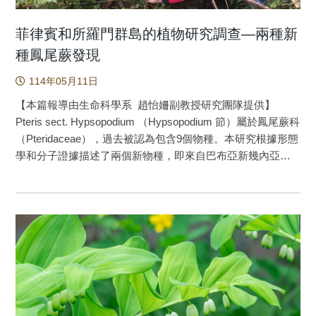
菲律賓和所羅門群島的植物研究調查—兩種新
種鳳尾蕨發現
114年05月11日
【本篇報導由生命科學系 趙怡姍副教授研究團隊提供】
Pteris sect. Hypsopodium （Hypsopodium 節）屬於鳳尾蕨科
（Pteridaceae），過去被認為包含9個物種。本研究根據形態
學和分子證據描述了兩個新物種，即來自巴布亞新幾內亞和
菲律賓的Pteris faba Y.S.Chao sp. nov.，以及來自所羅門群島
的Pteris rubella Y.S.Chao & C.W.Chen sp. nov.研究團隊提供
了模式、使用的標本、分佈、棲息地的詳細資訊，以及關鍵
鑑定特徵的照片。此外，透過這兩個新物種的確認，以及其
他三個物種（Pteris mertensioides、P. polylepis 和P.
quinquepartita）的親緣關係分析，研究團隊確認
Hypsopodium 節的物種數量增加到14種，其中大多數物種分
佈在亞洲和大洋洲。Pteris sect. Hypsopodium可以藉二回羽
狀葉和紅棕色的葉柄，與鳳尾蕨屬的其他節進行區分。