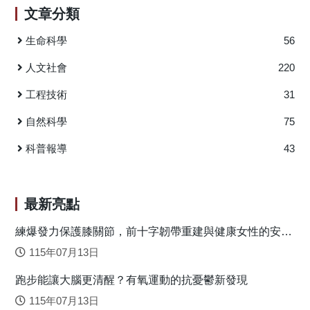
文章分類
revoluta）。這兩個物種則自成一個演化上的分支：東方蘇鐵
組（sect. Asiorientales） 過去的遺傳證據顯示兩物種在
生命科學
56
親緣關係上並不是單系群，但這些研究使用的都是少數的遺
傳標記，沒有辦法反映整個基因組層級的分化狀況。而且大
人文社會
220
多數的研究採樣都只局限在少數島嶼，也無法衡量整體族群
工程技術
31
的遺傳變異。因此在本研究中，納入了基因組層級的遺傳資
料，並採樣了整個東方蘇鐵組的整體分布範圍（圖1），進一
自然科學
75
步探討其族群遺傳學以及比較其形態特徵。 圖1：圓點代表
族群採樣位置，顏色代表遺傳上的主要分群。 族群遺傳
科普報導
43
分化程度顯示琉球蘇鐵在沖繩以南以及奄美島以北的分化程
度比兩蘇鐵物種彼此的分化程度還要大（圖2），並且奄美島
以北的遺傳距離和臺灣的族群比較相近。這樣的結果和小葉
最新亮點
形態上的相似程度的結果一致，也代表傳統上用來區分兩物
種的小葉反捲並不是一個好的特徵。研究團隊進一步探討兩
練爆發力保護膝關節，前十字韌帶重建與健康女性的安全
落地關鍵
物種的演化歷史，結果顯示兩物種大約在14萬年前分化，並
115年07月13日
且保有持續性的基因交流至今，而方向主要由臺東蘇鐵往北
跑步能讓大腦更清醒？有氧運動的抗憂鬱新發現
至琉球蘇鐵。在約3.2萬年前發生瓶頸效應使族群縮小進而造
成基因交流都減少，但依然是向北的基因交流比較強。研究
115年07月13日