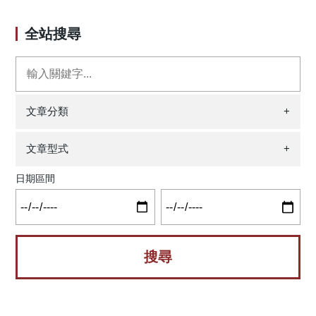
然而，在龍血樹屬（Dracaena）中，與番仔林投（D.
的遺傳分化或甚至模糊物種界線。植物不像動物一樣，可以
angustifolia）的葉表皮形態相似的種類，卻是親緣上差異甚遠
自由地到處移動；因此基因交流的方式需要藉由其他媒介來
全站搜尋
的種類，但是研究團隊也發現，具有類似棲地的種類具有較
進行，例如洋流。 本研究以分布在臺灣的臺東蘇鐵以及
相似的葉表皮形態，所以顯示在龍血樹屬中，葉表皮形態或
主要分布於琉球群島的琉球蘇鐵為材料，以族群遺傳學探討
許受到棲地的影響，而非與親緣相關。 本研究可以得
其遺傳分化與結構以及種化歷史。結果顯示琉球蘇鐵的種內
知，葉表皮可提供天門冬科內一定的分類依據，然而不同的
分化大於與臺東蘇鐵的種間分化；而進一步模型計算的結果
類群內的葉表皮變化，可能為棲地等不同因素影響下的結
發現臺東以及琉球蘇鐵在種化過程中有持續性的基因交流，
文章分類
+
果。 原文出處：Chao, C.-T., Tzeng, H.-Y., & Tseng, Y.-H.
而且是由臺東往琉球蘇鐵之向北的方向比較強。由於這兩種
(2022). Leaf epidermal morphology of Asparagaceae of
蘇鐵的傳粉以及種子傳播能力都不佳；但卻可以生成很多不
文章型式
+
Taiwan and its systematic significance. Microscopy Research
定芽進行無性生殖。因此研究團隊推測靠近黑潮流域的臺東
and Technique, 85(6), 2162–2180.
蘇鐵族群得以藉由黑潮將不定芽傳播至幾千公里外的琉球群
日期區間
https://doi.org/10.1002/jemt.24074
島，因此造成由南向北較強的基因交流。而進一步檢視兩種
的形態特徵也顯示重疊的種間變異範圍。因此結合遺傳以及
形態測量的結果，研究團隊也依照植物命名法規將臺東蘇鐵
處理成琉球蘇鐵的同物異名。 蘇鐵以幾無分枝的樹幹還
有叢生樹幹頂端的大型羽狀複葉稱霸古今中外的園藝市場，
而在民俗資源上也是許多太平洋小島上原住民的澱粉來源。
在臺灣也有一個特有種-臺東蘇鐵（Cycas taitungensis），而
與其最近緣的物種則是主要分布於琉球群島的琉球蘇鐵（C.