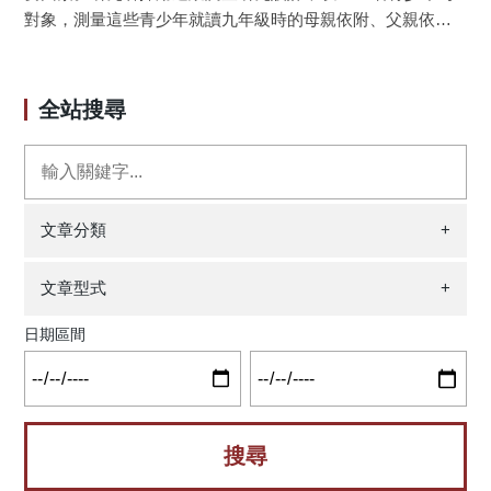
分派實驗是與基隆市教育處合作，全市39個國小在聽完簡介
對象，測量這些青少年就讀九年級時的母親依附、父親依附
後全部同意參與，並依隨機分派21個實驗組學校、18個對照
和憂鬱情緒，以及他們在十年級時的好友依附、積極因應策
組學校。實驗學校五年級學生在健康、生活與體育交由課程
略的使用和學校生活困擾的程度。結果發現，青少年在九年
發展委員會融入課綱，並且先對老師進行培訓工作坊。進行
級時的憂鬱情緒愈高、十年級時的好友依附焦慮愈高，以及
全站搜尋
大規模學校介入實驗是非常困難且費時的，研究團隊透過培
積極因應策略使用愈少，他們在十年級時的學校生活困擾程
訓基隆市實驗國小教師、請教育處確認課程實施、由教師將
度愈高。三個變項的累積可解釋變異量為 29%。根據研究發
上課情形與學生遊戲後的產品、學習成效單回報網路群組、
現，研究者建議高中職五專的學校輔導人員，輔導剛進入校
以及進行家長同意後的學生情緒管理評量，盡力讓介入品質
園的十年級學生提高積極因應策略的使用，同時安排同儕關
一致性以落實後測評量。研究結果發現，實驗組孩子在情緒
係促進方案，有助學生適應學校生活。此外，國中輔導人員
文章分類
+
察覺與認知再評估顯著優於對照組，亦即讓國小孩子在設計
若能針對九年級的青少年，設計適當的憂鬱防治情緒管理方
的生活情境中，瞭解同儕不同的觀點、情緒反應、因應方式
案，當可降低學生的學校生活適應困擾。 在臺灣現行的
文章型式
+
與他們認同因應後較好的結果，並採用實際遊戲與任務讓孩
學校制度之下，青少年從九年級升至十年級時，會經驗一次
子共同攜手與彼此教導，確實能讓孩子更懂得覺察情緒，並
的學習階段轉換。研究發現，學校適應相關議題，造成許多
日期區間
進一步重新對以前的行為做再評估，減緩憂鬱的感受。本研
青少年的壓力（王玉珍，2007；陳鴻永，2006；董氏基金
究教案的在地性、活潑性與顯著生活技能改變受到老師與校
會，2018）。能夠成功地適應高中職或是五專的學校環境，
長的矚目，強烈推薦給縣市教育局，2021年臺北市政府正式
有助青少年順利進入成年初顯期（emerging adulthood）。反
啟用PILOT教案於國中學生，新北市政府與桃園市政府也已經
之，學校適應不良者，有較高的風險中輟學業、產生心理困
開始推動。 圖：社會與情緒學習的生活技能 原文出處：
擾、或是出現偏差犯罪行為（金蓮玉，2003；Henry et al.,
Lee, M. J., Wu, W. C., Chang, H. C., Chen, H. J., Lin, W. S.,