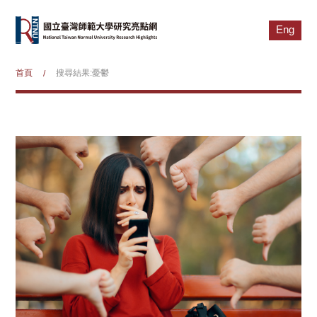
Eng
首頁
搜尋結果:憂鬱
/