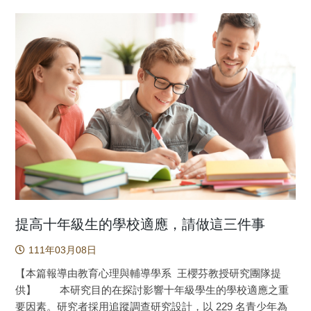
常生活的一部分，然而在追劇的便利性和普遍性之外，必須
小學，在實驗學校教導以遊戲為基礎之8個正向情緒與生活技
正視追劇和心理健康的關聯性，本研究的發現值得作為未來
能的單元，對照組學校仍依原本教學進行。教學實驗完成
推動心理健康促進介入的參考。 原文出處： Sun, J. J., &
後，結果發現實驗組在情緒管控的認知再評估得分顯著高於
Chang, Y. J. (2021). Associations of Problematic Binge-
控制組，同時實驗組的男童在憂鬱得分有顯著低於控制組，
Watching with Depression, Social Interaction Anxiety, and
但女生沒有差異。 從理論、驗證到實踐去造成實質有效
Loneliness. International journal of environmental research
改變是非常重要但也非常困難的，從長期追蹤兒童內化問題
and public health, 18(3), 1168.
行為與解析社會文化脈絡、驗證韌性理論、到介入提升兒童
https://doi.org/10.3390/ijerph18031168
韌性是李思賢教授團隊一系列的成果。臺灣的正式教育體制
著重於知識填鴨教育，強調尊師重道，不鼓勵孩子覺察情緒
與說出自己的想法。我們以做中學（Learning by doing）教育
策略，選取聯合國在預防孩子行為問題所提倡的生活技能課
程，培養覺察情緒、控制憤怒、精確與良好溝通、做出較好
決定等心理技能，達成增進孩子韌性，讓孩子於生活情境中
寓於遊戲，學習於歡樂。本研究是由十餘位在教學現場教
提高十年級生的學校適應，請做這三件事
師，撰寫以正向情緒與人際為內涵，採遊戲為基礎的生活技
111年03月08日
能課程，將提升孩子韌性付諸於實踐，真正地在生活中產生
實質影響。課程開發歷時兩年，研究團隊特別納入臺灣的生
【本篇報導由教育心理與輔導學系 王櫻芬教授研究團隊提
活情境與社會文化脈絡到教案中，鑽研出8個正向人際技能主
供】 本研究目的在探討影響十年級學生的學校適應之重
題（簡稱PILOT），合計27堂課，分2年進行。大型田野隨機
要因素。研究者採用追蹤調查研究設計，以 229 名青少年為