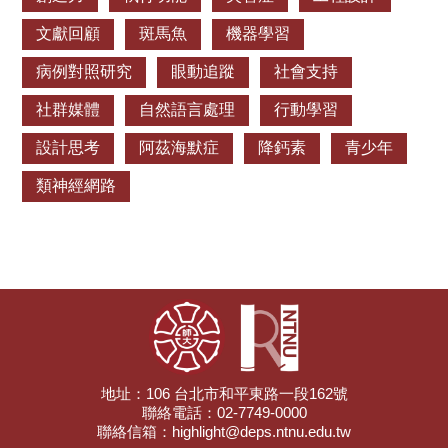
文獻回顧
斑馬魚
機器學習
病例對照研究
眼動追蹤
社會支持
社群媒體
自然語言處理
行動學習
設計思考
阿茲海默症
降鈣素
青少年
類神經網路
地址：106 台北市和平東路一段162號
聯絡電話：02-7749-0000
聯絡信箱：highlight@deps.ntnu.edu.tw