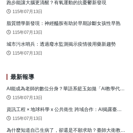
跑步能讓大腦更清醒？有氧運動的抗憂鬱新發現
究者建議高中職和五專的學校輔導人員，可特別安排班級團
體輔導或是小團體輔導活動，提升十年級生的問題解決因應
115年07月13日
能力，例如，教導青少年辨識自己遭遇的問題情境、分析情
脂質體學新發現：神經醯胺有助於早期診斷女孩性早熟
境中可以控制和無法控制的層面、針對自己可以控制的層
面，尋思有助問題解決的內在和外在資源；之後，訂定並執
115年07月13日
行問題解決行動步驟，再評估執行成效。透過循序漸進教導
城市污水哨兵：透過廢水監測揭示疫情後用藥新趨勢
問題解決步驟，再以模擬和實際案例，協助青少年於生活中
應用此技巧。 此外，由於十年級生與好友的關係，對其
115年07月13日
學校適應具顯著預測力，研究者認為學校人員可考慮將促進
好友關係的活動，納入校園心理健康提昇方案中。例如，國
文課時撰寫一封給好友的信、園遊會時邀請就讀他校的好
最新報導
友，拜訪自己現在就讀的學校等。此外，在輔導課程或是小
團體輔導活動中，教導可促進友誼的人際互動技巧，應有助
AI能成為老師的數位分身？華語系籃玉如拋「AI教學代理
人」新模式
於十年級生的學校適應。 最後，針對九年級生，規劃有
115年07月13日
效的憂鬱防治情緒管理方案，實是刻不容緩。研究者呼籲所
資訊工程 × 地球科學 x 公共衛生 跨域合作：AI揭露臺灣
有學生家長和導師，需多關注九年級生的情緒議題，舒緩他
心血管疾病高風險環境型態
們因為課業壓力造成的情緒困擾。同時，針對憂鬱情緒較高
115年07月13日
的青少年，專任輔導教師和專任專業輔導人員若能及早提供
為什麼知道自己生病了，卻還是不願求助？臺師大衛教系
介入性或是處遇性輔導，當可緩減憂鬱情緒後續對青少年十