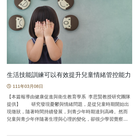
程度的憂鬱顯著增加了問題性遊戲。 本研究結果建議，
Watching)行為的興起，近年來過度追劇及其健康效應已是新
鑒於高程度的問題性社交媒體使用和問題性網路遊戲可能導
興研究議題，且有學者提出追劇可能導致成癮的論述，認為
致年輕人心理困擾程度升高，大學應引入促進健康網路使用
過度追劇可能會對心理健康有負面影響。本研究目的為瞭解
和增進精神健康的方案或計畫，以減少其學生發生嚴重精神
臺灣成年人追劇行為與憂鬱感、社交互動焦慮及孤獨感的相
健康問題的可能性。此外，由於現下在大學生中，社交媒體
關性，透過線上問卷調查進行橫斷性研究，共募集1,488名研
使用非常普遍，當大學或精神健康服務的專業人員注意到大
究對象。 以往在探討追劇行為這項研究議題時，對於追
學生有憂鬱和焦慮的情況，應意識到問題性社交媒體使用的
劇行為、過度追劇的測量一直是個待解決的研究缺口。本研
潛在影響，從而篩查其問題性社交媒體使用的程度。如果問
究採用「問題性追劇量表(Problematic Series Watching
題性社交媒體使用的程度較高，則應考慮將與之相關的問題
Scales, PSWS)」評估過度追劇以至於可能成癮的程度，
作為精神健康處遇計畫的一部分。 原文出處：Chang, C. W.,
PSWS的測量概念由Griffiths提出的行為成癮面向發展而來，
生活技能訓練可以有效提升兒童情緒管控能力
Huang, R. Y., Strong, C., Lin, Y. C., Tsai, M. C., Chen, I. H., ...
經驗證具有良好信效度。研究對象的PSWS平均得分為15.29
111年03月08日
& Griffiths, M. D. (2022). Reciprocal Relationships Between
分(量表分數範圍：6~30分)，有33.7%的受試者為過度追劇成
Problematic Social Media Use, Problematic Gaming, and
癮的高風險族群(量表得分≧18分)。由多元迴歸分析發現，
【本篇報導由健康促進與衛生教育學系 李思賢教授研究團隊
Psychological Distress Among University Students: A 9-
PSWS得分較高者，其憂鬱感、社交互動焦慮、孤獨感的量
提供】 研究發現憂鬱與情緒問題，是從兒童時期開始出
Month Longitudinal Study. Frontiers in public health, 10,
表得分也顯著愈高，表示當研究對象愈是過度追劇時，他們
現徵狀，隨著時間持續發展，到青少年時期達到高峰。然而
858482. https://doi.org/10.3389/fpubh.2022.858482
的憂鬱感、社交互動焦慮、孤獨感的風險也隨之增加。
兒童與青少年伴隨著生理與心理的變化，卻很少學習覺察自
透過本次研究，我們宜提高警覺，過度追劇可能與負面的心
己的情緒與改變，只有有限的資源可以回應青少年時期身
理健康狀態有關，對於網路世代而言，上網追劇逐漸成為日
體、心理與社會關係的學習需求。本研究採用隨機分派39個