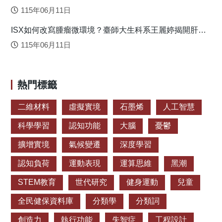
連盈如揭心理健康求助關鍵
年級學校適應造成的負向影響。 原文出處：
115年06月11日
http://epbulletin.epc.ntnu.edu.tw/upload/journal/prog/f602365a_20
ISX如何改寫腫瘤微環境？臺師大生科系王麗婷揭開肝癌
免疫逃脫機制
115年06月11日
熱門標籤
二維材料
虛擬實境
石墨烯
人工智慧
科學學習
認知功能
大腦
憂鬱
擴增實境
氣候變遷
深度學習
認知負荷
運動表現
運算思維
黑潮
STEM教育
世代研究
健身運動
兒童
全民健保資料庫
分類學
分類詞
創造力
執行功能
失智症
工程設計