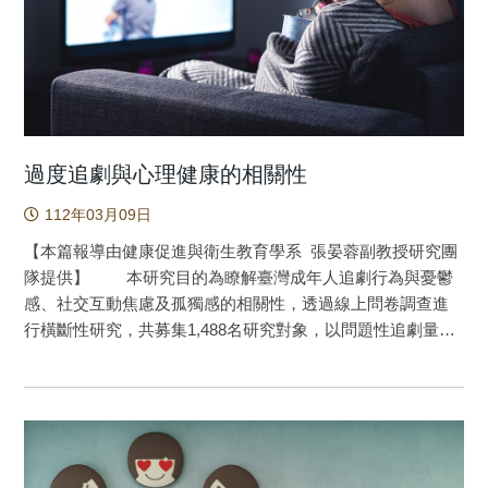
但高程度的憂鬱顯著增加了問題性遊戲。本研究的結論為，
問題網路使用和心理困擾變數之間的因果關係模式不同。只
在問題性社交媒體使用程度和焦慮程度之間發現了相互作
用。 隨著電子設備的精進和網路平台使用的日益增長，
社會各界對問題性網路使用的影響有越來越多的關注。從過
去研究中得知，全球大學生網路成癮率為4%至25%。雖然，
已有多項研究發現問題性網路使用和精神健康具有相關性，
過度追劇與心理健康的相關性
由於過往研究上的限制，難以對問題性網路使用和精神健康
112年03月09日
問題的因果關係做出定論。 本研究的重要性在於為問題
性網路使用和心理困擾的因果關係之理解做出貢獻。本研究
【本篇報導由健康促進與衛生教育學系 張晏蓉副教授研究團
追蹤645位臺灣與香港大學生，以四個時間點的調查，試圖探
隊提供】 本研究目的為瞭解臺灣成年人追劇行為與憂鬱
索問題性社交媒體使用和問題性網路遊戲的程度與兩種心理
感、社交互動焦慮及孤獨感的相關性，透過線上問卷調查進
困擾（即焦慮與憂鬱）程度之間的相互作用。研究結果顯
行橫斷性研究，共募集1,488名研究對象，以問題性追劇量表
示，問題性社交媒體使用程度和焦慮程度之間發現了相互關
(Problematic Series Watching Scales, PSWS)評估過度追劇
係，即高程度的問題性社交媒體使用顯著增加了焦慮程度，
以至於可能成癮的程度。研究對象的PSWS平均得分為15.29
高程度的焦慮顯著增加了問題性社交媒體使用。此外，本研
分(量表分數範圍：6~30分)，有33.7%的受試者為過度追劇的
究結果亦顯示，高程度的問題性社交媒體使用顯著增加了憂
高風險族群(量表得分≧18分)。由多元迴歸分析發現，PSWS
鬱與焦慮的程度，高程度的問題性遊戲顯著增加了焦慮程
得分較高者，其憂鬱感、社交互動焦慮、孤獨感的量表得分
度。然而，問題性遊戲程度對憂鬱程度沒有顯著影響，但高
也顯著愈高。 網路科技與傳媒發展造成了追劇(Binge-