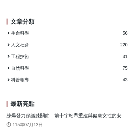
2009; Maynard et al., 2015）。國內外研究皆顯示未能成功適
Feng, J. Y., & Lee, T. S. H.* (2020). Effectiveness of a school-
應學校生活、以致無法順利完成學業，有礙青少年的未來發
based life skills program on emotional regulation and
展。有鑒於過去研究發現青少年與父母和同儕的關係、他們
文章分類
depression among elementary school students: A
本身的壓力因應能力以及過去心理健康程度，對其適應具重
randomized study. Children and Youth Services Review, 118,
要性（王櫻芬，2012；歐慧敏，2012；Merlo & Lakey, 2007;
生命科學
56
105464. https://doi.org/10.1016/j.childyouth.2020.105464
Wilkinson, 2010; Umemura et al., 2018），本研究旨在探討這
https://www.sciencedirect.com/science/article/pii/S01907409203
些因素對於青少年十年級時（亦即剛進入高中、高職或是五
人文社會
220
專的學習環境時）學校生活困擾的預測力，以供教育和輔導
工程技術
31
人員參考。 研究者採用追蹤調查研究設計，以 229 名青
少年為對象，在九年級和十年級時，分別進行測量。結果發
自然科學
75
現，青少年十年級時的積極因應策略使用、好友依附焦慮和
九年級的憂鬱情緒，可以顯著預測十年級時的學校生活困
科普報導
43
擾。也就是，當青少年在十年級時，遇到問題愈不會積極面
對，一步步解決；在同儕相處時，愈擔心自己的好朋友不喜
歡、不關心自己；且之前九年級時的憂鬱情緒愈高，那麼他
最新亮點
們進入十年級時對於學校的種種規定和課業學習愈會感到不
適應。此研究發現和過去研究相似，支持積極因應策略使用
練爆發力保護膝關節，前十字韌帶重建與健康女性的安全
落地關鍵
和憂鬱情緒在青少年適應上的影響力。此外，更彰顯了好友
115年07月13日
依附在青少年適應上的顯著性。 根據這些研究發現，研