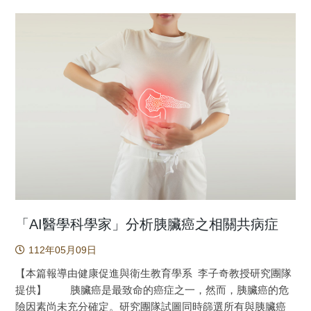
口（臺東蘇鐵所生長的流域）以及奄美北邊的吐噶拉海峽
白藜蘆醇共同培養的幹細胞來得好。 糖尿病會造成心肌
羰基化合物反應的結果，與一般經由酵素專一性修飾的過程
（圖1）。過去研究發現，黑潮只需要約兩週的時間就可以從
組織病變，包括心肌細胞壞死、心肌組織肥大、心肌組織纖
不同。本研究證明，醣化反應可以增加Aβ的細胞毒性。
臺灣外海流至北琉球。因此研究團隊推論，蘇鐵不定芽可能
維化、心肌組織發炎等病理現象，最後造成心臟功能衰竭而
蛋白質醣化(Protein glycation)早先因與幾種糖尿病相關的
藉由黑潮路徑的推波助瀾，從東部外海直接被帶到較遠的北
致死。本研究發現，糖尿病大鼠接受幹細胞治療之後，上述
疾病有關，而受到關注。此外，它還被視為蛋白質聚集的調
琉球或九州南部，而使地理上較遠的兩處反而有較頻繁的基
的心肌肥大等病理現象獲得改善；更進一步，若以白藜蘆醇
節劑。近年，又因為許多醣化最終產物的積累與多種神經退
因交流，造成如今看到的遺傳結構與分化程度。 從遺傳
共培養強化功能後的幹細胞治療，則上述的病理現象的改善
行性疾病有關，它啟發了許多團隊探索因分子醣化影響的病
上持續的基因交流與種內分化大於種間分化的模式，再加上
則更顯著。以圖1為例，圖1(a)是心臟超音波圖；圖1(b)是心
理機制。在過往的研究中發現，同年齡的AD大腦比正常大腦
形態的證據，也代表著後續分類處裡的必要。因此研究團隊
臟血液射出率(EF%)，射出率愈高，代表心臟功能愈佳。由圖
增加了三倍的醣化最終產物，而且他們與Aβ-澱粉樣蛋白沉積
按照植物命名法規將臺東蘇鐵處理成琉球蘇鐵的同物異名。
1(b)可知，以白藜蘆醇共培養強化功能後的幹細胞治療，其心
的位置高度重疊，表明Aβ極可能被醣化修飾。醣化修飾過後
原文出處：Chang J-T, Chao C-T, Nakamura K, Liu H-L, Luo
臟血液射出率明顯獲得改善(DM+RSVL-ADSC>DM,
的Aβ顯現出更高的細胞毒性。雖然不清楚為何這些醣化修飾
M-X and Liao P-C (2022) Divergence with Gene Flow and
p<0.05)。此研究結果顯示，白藜蘆醇共培養強化功能後的幹
後的Aβ沉積無法被有效地清除，但至少我們的研究可以使我
Contrasting Population Size Blur the Species Boundary in
細胞具備臨床上治療糖尿病人併發心肌病變的潛力，為日後
們更加清楚毒性的來源。基本上，Aβ蛋白有兩個胺基酸位點
Cycas Sect. Asiorientales, as Inferred From Morphology and
糖尿病性心肌病變的病人提供另一條全新的治療途徑。 圖
可以發生醣化反應。研究團隊發現(如圖1)，這兩個位置的醣
RAD-Seq Data. Front. Plant Sci.
1：糖尿病大鼠心臟功能檢測結果。(a)心臟超音波圖；(b)心
化結果都會影響Aβ的聚集過程，影響了蛋白形成纖維的速
「AI醫學科學家」分析胰臟癌之相關共病症
https://doi.org/10.3389/fpls.2022.824158
臟血液射出率。(Sham, 正常鼠；DM, 糖尿病大鼠；
度，但取而代之的是形成更具毒性的寡聚體(oligomer)，推測
112年05月09日
DM+ADSC, 糖尿病大鼠接受一般幹細胞治療；DM+RSVL-
是醣化的結果改變了這兩個胺基酸的電性，使得蛋白質的堆
ADSC, 糖尿病大鼠接受白藜蘆醇強化幹細胞治療) 原文出
疊產生了一些排斥的力量。尤其是第28號位置的離胺酸，在
【本篇報導由健康促進與衛生教育學系 李子奇教授研究團隊
處：Chen TS, Chuang SY, Shen CY, Ho TJ, Chang RL, Yeh
過去，它一直被視為分子肽鏈之間鹽橋的提供者，一旦電性
提供】 胰臟癌是最致命的癌症之一，然而，胰臟癌的危
YL, Kuo CH, Mahalakshmi B, Kuo WW, Huang CY.
發生改變，就更難往聚集的方向前進，但卻形成具有細胞通
險因素尚未充分確定。研究團隊試圖同時篩選所有與胰臟癌