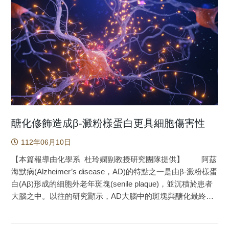
族群採樣位置，顏色代表遺傳上的主要分群。 族群遺傳
糖尿病動物移植白藜蘆醇強化脂肪幹細胞治療組等四組。與
分化程度顯示琉球蘇鐵在沖繩以南以及奄美島以北的分化程
正常組動物相比較，發現糖尿病組動物其心肌組織產生下列
度比兩蘇鐵物種彼此的分化程度還要大（圖2），並且奄美島
的病理反應，包括心肌細胞凋亡、心肌組織肥大、心肌組織
以北的遺傳距離和臺灣的族群比較相近。這樣的結果和小葉
纖維化、心肌細胞內含抗氧化蛋白質Sirt1表現量調降等，最
形態上的相似程度的結果一致，也代表傳統上用來區分兩物
後導致糖尿病性心肌病變及併發心臟功能衰竭。若以一般脂
種的小葉反捲並不是一個好的特徵。研究團隊進一步探討兩
肪幹細胞移植治療，發現上述病理反應改善狀況有限。更進
物種的演化歷史，結果顯示兩物種大約在14萬年前分化，並
一步，以白藜蘆醇強化脂肪幹細胞治療，則上述病理反應有
且保有持續性的基因交流至今，而方向主要由臺東蘇鐵往北
明顯改善之外，心臟功能更明顯回復。動物實驗研究結果說
至琉球蘇鐵。在約3.2萬年前發生瓶頸效應使族群縮小進而造
明，以白藜蘆醇強化脂肪幹細胞治療糖尿病性心肌病變是可
成基因交流都減少，但依然是向北的基因交流比較強。研究
行的，未來可進一步做人體研究，證實白藜蘆醇強化脂肪幹
醣化修飾造成β-澱粉樣蛋白更具細胞傷害性
團隊推測這樣的模式主要由黑潮所造成。 圖2：族群遺傳上的
細胞此技術在臨床上具備治療糖尿病性心肌病變的潛力。
112年06月10日
分化程度 過去的生態研究發現，琉球蘇鐵的活種子無
心肌病變是糖尿病的併發症之一，而長期心肌病變會導
法浮於海面上，因此不容易跨海傳播，應是藉由島內的齧齒
致心臟功能衰竭，故糖尿病性心肌病變是目前臨床上迫切需
【本篇報導由化學系 杜玲嫻副教授研究團隊提供】 阿茲
類動物傳播為主。而花粉主要是靠昆蟲進行遠距離（跨海）
要解決的問題之一。由於幹細胞具備分化的特性，亦即幹細
海默病(Alzheimer’s disease，AD)的特點之一是由β-澱粉樣蛋
傳播或是風的近距離傳播。除此之外，另一個比較常被忽略
胞可分化變成心肌細胞，並填補及修復心肌病變之處，進而
白(Aβ)形成的細胞外老年斑塊(senile plaque)，並沉積於患者
的是不定芽的無性繁殖傳播。琉球蘇鐵許多都分布於海邊或
恢復心臟功能。本研究發現紅酒萃取物-白藜蘆醇
大腦之中。以往的研究顯示，AD大腦中的斑塊與醣化最終產
溪流的峭壁上，因此不定芽的脫落能夠藉由溪流或是海流進
(Resveratrol)-具有活化幹細胞的特性，亦即幹細胞與白藜蘆
物(advanced glycation end products)位處於相同的區塊，醣
行跨島傳播。而最靠近陸地的黑潮路徑恰好是在卑南溪出海
醇共同培養後，其治療糖尿病性心肌病變的能力比一般未經
化最終產物主要由一系列蛋白質與還原醣或反應性極高的二