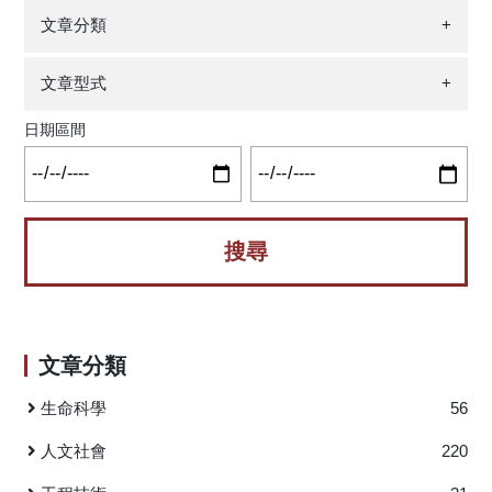
以及檢測恙蟲感染恙蟲病病原體的感染率。結果發現老鼠和
肉的收縮力與耐力；此外，中草藥配方B307對心肌也可以透
也演化出行為上的特化性。當牠們攝食蝸牛的時候，一定要
文章分類
+
恙蟲的數量在森林當中最多；老鼠越重，上面寄生的恙蟲越
過提昇心肌細胞內的鈣離子流，增加心肌的收縮力與耐力。
從左後方下手，才能正確地鉗住蝸牛的軟組織。而泰雅鈍頭
多；一個地方老鼠數量越多，恙蟲數量也越多。本研究結果
綜上，本研究結果顯示複方漢藥應該有助緩解高齡長輩肌肉
蛇（黃色）的行為特化程度，又更勝於牆頭草型的駒井氏鈍
顯示，老鼠入侵到小島之後，可能增加當地疾病的傳播，世
無力症的問題。 一般人在從事較不習慣或較高強度的運
文章型式
+
頭蛇（橘色）。 圖4：泰雅鈍頭蛇（黃色）和駒井氏鈍頭蛇
界其他地方也應該特別留意類似相關的影響。 圖1：蘭嶼是
動時，即會產生前述所說的運動誘發肌肉損傷（exercise
（橘色）攝食無殼蛞蝓的效率是類似的。但由於行為與形態
日期區間
火山噴發形成的島嶼，上面的生物都是透過由它處播遷而來
induced muscle damage, EIMD），產生運動誘發肌肉損傷時
的高度特化，在面對蝸牛的時候，泰雅鈍頭蛇需要的時間和
圖2：捕獲的兩隻家鼠 圖3：研究人員調查情況 原文出處：
通常也伴隨發炎反應，而這樣的情況通常會持續3至5天。在
努力次數都顯著比駒井氏鈍頭蛇少，顯示牠們的效率和成功
Wu DL, Shih HC, Wang JK, Teng HJ & Kuo CC. 2021.
這3至5天當中，也容易引起身體不適及痠痛，此一現象又稱
率都更高。 ※封面照來源：游崇瑋先生攝影 原文連結：
Commensal rodent habitat expansion enhances arthropod
作延遲性肌肉痠痛（delayed onset muscle soreness,
Chang, K.-X., B.-H. Huang, M.-X. Luo, C.-W. Huang, S.-P.
disease vectors on a tropical volcanic island. Frontiers in
DOMS）。而對於競技運動員來說，在訓練期或比賽期，將
Wu, H. N. Nguyen, Si-Min Lin (2021). Niche partitioning
Veterinary Science 8: 736216.
訓練量、訓練強度或時間大幅度增加時，亦有可能產生此一
among three snail-eating snakes revealed by dentition
https://doi.org/10.3389/fvets.2021.736216
問題。已有多項研究結果證明，在已有EIMD的情況下持續進
asymmetry and prey specialisation. Journal of animal
行運動訓練會造成肌肉功能下降，進而影響運動表現，例
ecology, 90(4), 967–977. https://doi.org/10.1111/1365-
如：肌力、肌耐力和爆發力的力量下降。在恢復期有限的高
2656.13426 (IF2021=5.606, 3/180=1.7%, Zoology)
文章分類
強度運動的情況下，運動員經常表現出運動成績下降和肌肉
疲勞度增加。過度運動可能會影響激素調節平衡，進而引起
生命科學
56
氧化壓力和肌肉損傷。與促進健康的運動不同，運動員必須
每天進行嚴格的訓練以提高他們的運動表現。因此，開發可
人文社會
220
以保護肌肉避免受到氧化壓力、發炎和損傷的運動增補劑便