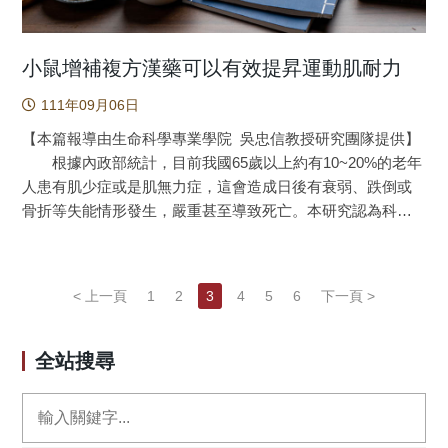
的數值：西部的族群發展出高度的不對稱性，而東部的族群
果，也讓老鼠擴散到小島上的各種棲地環境。如果這些小島
退回原本的對稱齒式。這分別代表了「character
上的外來種老鼠種類，剛好也會攜帶疾病或寄生傳播疾病的
displacement」與「ecological niche release」的例子。 生態
病媒，老鼠體型變大可能讓攜帶的病媒數量增加，密度增加
小鼠增補複方漢藥可以有效提昇運動肌耐力
棲位模擬（ENM）顯示泰雅鈍頭蛇的分布預測與斯文豪氏大
則會提高疾病傳播的速度，棲地環境變多則會導致各種地方
蝸牛有高度的關聯，而台灣鈍頭蛇的分布預測模式則與雙線
111年09月06日
都有機會感染疾病。 恙蟲病是一種由恙蟲所傳播的致命
蛞蝓有高度的關聯。 如前所述，「生態棲位分化」是個
性疾病，在西太平洋地區相當常見，包括臺灣，由於恙蟲病
【本篇報導由生命科學專業學院 吳忠信教授研究團隊提供】
行之有年的研究熱點。但是，利用「對稱性」來調整自己的
的主要病徵為發高燒，不易和其他也會造成發燒的傳染病區
根據內政部統計，目前我國65歲以上約有10~20%的老年
生態棲位分化，卻可能是全世界首見的報導。這篇文章的主
隔，若因此造成誤診，嚴重時會導致病患因器官衰竭而死
人患有肌少症或是肌無力症，這會造成日後有衰弱、跌倒或
體來自張凱翔的碩士論文，另一方面也靠著所有共同作者多
亡。恙蟲在幼蟲的時期為寄生性，在田野間通常寄生在老鼠
骨折等失能情形發生，嚴重甚至導致死亡。本研究認為科學
年的努力所累積。經過漫長的審稿與等待，本文的線上版在
身上。臺灣東部的蘭嶼(如圖1)是恙蟲病經常發生的小島，尤
中藥可以有助於增強骨骼肌的收縮力以及耐力，並能緩解高
2021刊登於動物學領域排行前2%的Journal of Animal
其多出現在觀光客身上。根據過去相關研究，蘭嶼上面的老
齡長輩肌少症或是肌無力症的問題。研究團隊選擇由人蔘、
Ecology。 圖1：泰雅鈍頭蛇有著高度不對稱的牙齒結構。右
鼠幾乎都是家鼠(Rattus tanezumi)這一種，且有別於家鼠在臺
丹蔘、搭配五味子、麥門冬研製而成的科學中藥B307，檢視
< 上一頁
1
2
3
4
5
6
下一頁 >
側的牙又細又多，在覓食時用來固定蝸牛的軟組織；而左側
灣本島只侷限分布在住家附近，家鼠在蘭嶼上面到處可見(如
中草藥配方B307對耗竭游泳運動處理小鼠肌肉耐力的影響。
的牙則又粗又長，用來將蝸牛的肉勾出螺殼。 圖2：臺灣的三
圖2)，包括森林，體型和密度也較臺灣本島來得高，也因此家
實驗結果發現，中草藥配方B307可以透過抑制疲勞、緩解肌
種鈍頭蛇之中，台灣鈍頭蛇（紅色）的牙齒最對稱，以無殼
鼠跑到蘭嶼之後，可能會增加當地感染恙蟲病的機會。
肉的氧化壓力和發炎，來強化耗竭游泳運動處理小鼠的肌肉
全站搜尋
的蛞蝓為主食；泰雅鈍頭蛇（黃色）的牙齒最不對稱，以有
為了得知家鼠會如何影響蘭嶼的恙蟲病，臺師大生命科學系
耐力，並且緩解耗竭運動引起的肌肉損傷。有趣的是，研究
殼的蝸牛為主食；而駒井氏鈍頭蛇（橘色）則是牆頭草，吃
和疾病管制署合作(如圖3)，在蘭嶼各種棲地環境捕捉老鼠，
團隊進一步發現中藥B307不但可以提昇肌肉的營養與血氧供
蛞蝓的東部族群和吃蝸牛的西部族群各自演化出不同程度的
測量老鼠的體型大小，並計算老鼠身上寄生有多少隻恙蟲，
應，並且可以透過提昇神經與肌肉細胞內的鈣離子流，增肌
對稱性。 圖3：除了形態的特化之外，吃蝸牛的兩種鈍頭蛇