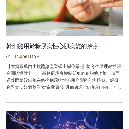
蘇鐵的傳粉以及種子傳播能力都不佳；但卻可以生成很多不
定芽進行無性生殖。因此研究團隊推測靠近黑潮流域的臺東
蘇鐵族群得以藉由黑潮將不定芽傳播至幾千公里外的琉球群
島，因此造成由南向北較強的基因交流。而進一步檢視兩種
的形態特徵也顯示重疊的種間變異範圍。因此結合遺傳以及
形態測量的結果，研究團隊也依照植物命名法規將臺東蘇鐵
處理成琉球蘇鐵的同物異名。 蘇鐵以幾無分枝的樹幹還
幹細胞用於糖尿病性心肌病變的治療
有叢生樹幹頂端的大型羽狀複葉稱霸古今中外的園藝市場，
112年06月10日
而在民俗資源上也是許多太平洋小島上原住民的澱粉來源。
在臺灣也有一個特有種-臺東蘇鐵（Cycas taitungensis），而
【本篇報導由生技醫藥產業碩士學位學程 陳冬生助理教授研
與其最近緣的物種則是主要分布於琉球群島的琉球蘇鐵（C.
究團隊提供】 高糖環境會抑制間葉幹細胞的功能，進而
revoluta）。這兩個物種則自成一個演化上的分支：東方蘇鐵
導致間葉幹細胞在修復糖尿病性心肌病變的能力降低。經研
組（sect. Asiorientales） 過去的遺傳證據顯示兩物種在
究證實，紅酒萃取物“白藜蘆醇”具備保護幹細胞的功效。本研
親緣關係上並不是單系群，但這些研究使用的都是少數的遺
究主要目的是在探討以白藜蘆醇與脂肪幹細胞共同培養，藉
傳標記，沒有辦法反映整個基因組層級的分化狀況。而且大
由白藜蘆醇的保護功效來強化脂肪幹細胞的活性，接著將增
多數的研究採樣都只局限在少數島嶼，也無法衡量整體族群
強活性的脂肪幹細胞移植進入糖尿病動物體內，觀察經白藜
的遺傳變異。因此在本研究中，納入了基因組層級的遺傳資
蘆醇強化的脂肪幹細胞其治療糖尿病性心肌病變的效果較一
料，並採樣了整個東方蘇鐵組的整體分布範圍（圖1），進一
般脂肪幹細胞移植更好。在糖尿病動物實驗中將動物分成正
步探討其族群遺傳學以及比較其形態特徵。 圖1：圓點代表
常組、糖尿病組、糖尿病動物移植一般脂肪幹細胞治療組、