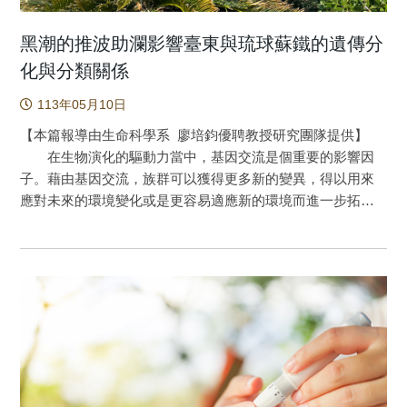
黑潮的推波助瀾影響臺東與琉球蘇鐵的遺傳分
化與分類關係
113年05月10日
【本篇報導由生命科學系 廖培鈞優聘教授研究團隊提供】
在生物演化的驅動力當中，基因交流是個重要的影響因
子。藉由基因交流，族群可以獲得更多新的變異，得以用來
應對未來的環境變化或是更容易適應新的環境而進一步拓
殖；但基因交流也會使族群間的遺傳組成更相近，減緩族群
的遺傳分化或甚至模糊物種界線。植物不像動物一樣，可以
自由地到處移動；因此基因交流的方式需要藉由其他媒介來
進行，例如洋流。 本研究以分布在臺灣的臺東蘇鐵以及
主要分布於琉球群島的琉球蘇鐵為材料，以族群遺傳學探討
其遺傳分化與結構以及種化歷史。結果顯示琉球蘇鐵的種內
分化大於與臺東蘇鐵的種間分化；而進一步模型計算的結果
發現臺東以及琉球蘇鐵在種化過程中有持續性的基因交流，
而且是由臺東往琉球蘇鐵之向北的方向比較強。由於這兩種