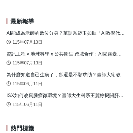
增補可以有效增強骨骼肌收縮力量、提昇心血管功能、促進
代謝與呼吸功能，以及增強腦部認知功能。 原文出處：
https://doi.org/10.1002/fsn3.1652
最新報導
AI能成為老師的數位分身？華語系籃玉如拋「AI教學代理
人」新模式
115年07月13日
資訊工程 × 地球科學 x 公共衛生 跨域合作：AI揭露臺灣
心血管疾病高風險環境型態
115年07月13日
為什麼知道自己生病了，卻還是不願求助？臺師大衛教系
連盈如揭心理健康求助關鍵
115年06月11日
ISX如何改寫腫瘤微環境？臺師大生科系王麗婷揭開肝癌
免疫逃脫機制
115年06月11日
熱門標籤