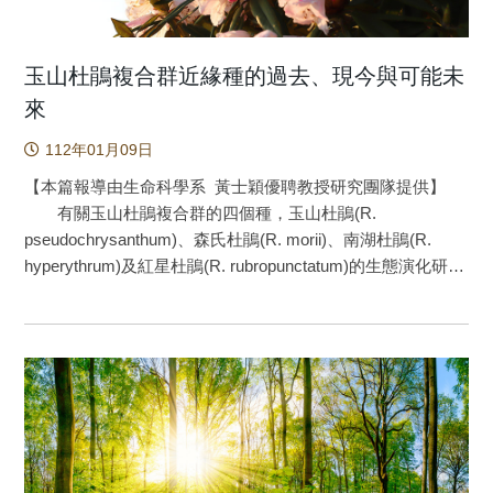
斷1年以前相關疾病的路徑分析模型。紅線和藍線分別表示先
DASH)減緩血壓上升，得舒飲食建議大家每日飲食須富含未
前疾病與胰腺癌的正負相關性。國際疾病分類第九修訂版代
精製的全榖雜糧、蔬菜水果及低脂奶類。 糙薏仁是臺灣
碼顯示在方框中。 參考文獻： Lee, C.T., J.X. Hu, and C.M.
本土的農作物，由於糙薏仁帶有麩皮屬於未精製的全榖雜
玉山杜鵑複合群近緣種的過去、現今與可能未
Liu, Exploring prior diseases associated with pancreatic
糧，因此膳食纖維、維生素及礦物質含量皆高於精白薏仁，
來
cancer. Curr Probl Cancer, 2021. 45(5): p. 100707. Tsai, C.P.,
此外也有研究發現薏仁麩皮富含酚類化合物，有調節脂質代
C. Hu, and C.T. Lee, Finding diseases associated with
112年01月09日
謝和降低發炎的作用。為了瞭解糙薏仁是否有調解血壓的作
amyotrophic lateral sclerosis: a total population-based case-
用，本研究團隊進行動物實驗和人體試驗來證實(如圖1)。動
【本篇報導由生命科學系 黃士穎優聘教授研究團隊提供】
control study. Amyotroph Lateral Scler Frontotemporal
物實驗中，我們餵食高血壓大鼠含有12%或24%糙薏仁粉的飼
有關玉山杜鵑複合群的四個種，玉山杜鵑(R.
Degener, 2019. 20(1-2): p. 82-89. Tsai, C.P., J.K. Lee, and
料達12週，結果發現糙薏仁具有減緩高血壓大鼠血壓上升的
pseudochrysanthum)、森氏杜鵑(R. morii)、南湖杜鵑(R.
C.T. Lee, Type II diabetes mellitus and the incidence of
情形，且到實驗末時血壓顯著低於沒有餵食糙薏仁的組別，
hyperythrum)及紅星杜鵑(R. rubropunctatum)的生態演化研究
amyotrophic lateral sclerosis. J Neurol, 2019. 266(9): p. 2233-
此外，血管內皮功能指標血管素-1，在餵食糙薏仁後也顯著低
始於2007年，本團隊對此一複合群的生態與演化的研究累積
2243. Liao, J.Y., et al., Exploring prior diseases associated
於沒有餵食糙薏仁的高血壓動物。 因為在動物實驗看到
結果發現，四個種之間已經演化出與生態因子有關的可能的
with incident late-onset Alzheimer's disease dementia. PLoS
了糙薏仁延緩血壓上升的結果，本研究團隊進一步招募了23
生殖隔離情形。然而，未來玉山杜鵑的四個種是否有機會種
One, 2020. 15(1): p. e0228172. Liu, C.M. and C.T. Lee,
位過重和肥胖的受試者，在為期六週的實驗期間，受試者每
化為獨立種，則取決於未來分歧演化與基因交流的程度。
Association of Hearing Loss With Dementia. JAMA Netw
天食用60克的糙薏仁粉取代每日膳食中部份主食，在實驗末
玉山杜鵑複合群(Rhododendron
Open, 2019. 2(7): p. e198112. Chen, J.H. and C.T. Lee,
時我們發現攝取糙薏仁使受試者的收縮壓顯著降低，且受試
pseudochrysanthum complex)屬於杜鵑科常綠杜鵑亞屬；在
Explore comorbidities associated with systemic lupus
者在試驗前血壓較高的人，降低血壓的作用更為明顯。透過
分類上可分為玉山杜鵑(R. pseudochrysanthum)、森氏杜鵑
erythematosus: a total population-based case-control study.
研究結果，我們認為每天攝取60克糙薏仁作為部分主食來
(R. morii)、南湖杜鵑(R. hyperythrum)及紅星杜鵑(R.
Qjm, 2022. 115(1): p. 17-23. 原文出處： Lee, C.T., J.X. Hu,