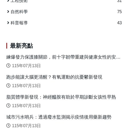
工程技術
31
顯得重要。過去報導當歸補血湯對於強迫游泳後的雄性小鼠
具有良好的抗疲勞作用。我們之前報導複方中藥B307可以有
自然科學
75
效緩解心肌組織的氧化壓力、發炎和損傷。複方中藥B307的
科普報導
43
主要成分是人參、五味子、麥門冬和丹參。我們認為複方中
藥B307應該是一種合適的運動增補劑，可以保護運動員免受
高強度運動訓練的肌肉氧化壓力和發炎。本研究團隊選擇由
人蔘、丹蔘、搭配五味子、麥門冬研製而成的複方中藥
最新亮點
B307，檢視中草藥配方B307對耗竭游泳運動處理小鼠肌肉耐
練爆發力保護膝關節，前十字韌帶重建與健康女性的安全
力的影響。實驗結果發現，複方中藥B307可以透過抑制疲
落地關鍵
勞、緩解肌肉的氧化壓力和發炎，來強化耗竭游泳運動處理
115年07月13日
小鼠的肌肉耐力，並且緩解耗竭運動引起的肌肉疲勞(如圖
跑步能讓大腦更清醒？有氧運動的抗憂鬱新發現
一)。許多研究已經證實漢方中藥增補除有效增強骨骼肌收縮
力量外，也可以提昇心血管功能、促進代謝與呼吸功能，以
115年07月13日
及增強腦部認知功能(如圖二)，對高齡長輩而言，則有助於緩
脂質體學新發現：神經醯胺有助於早期診斷女孩性早熟
解高齡長輩肌肉無力症的問題。 圖一：研究團隊選擇由人
115年07月13日
蔘、丹蔘、搭配五味子、麥門冬研製而成的科學中藥B307，
實驗結果發現中草藥配方B307可以透過抑制疲勞、緩解肌肉
城市污水哨兵：透過廢水監測揭示疫情後用藥新趨勢
的氧化壓力和發炎，來強化耗竭游泳運動處理小鼠的肌力與
115年07月13日
耐力，並且緩解耗竭運動引起的肌肉疲勞。 圖二：漢方中藥