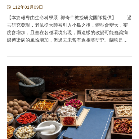
罕見的狀況。鈍頭蛇不對稱的牙齒是一個特化用來攝食蝸牛
文化價值觀等相結合，再配合後續政策上的經營管理，亦可
112年01月09日
的獨特結構，利用牙齒多而粗糙的右側鉗住螺肉與螺殼的間
能更有效的減少森林面積流失問題，並作為未來制定森林復
隙，利用牙齒少而尖利的左側勾出螺體。理論上，左右牙齒
【本篇報導由生命科學系 郭奇芊教授研究團隊提供】 過
育管理方針的參考。 原文出處：
的差距越大，代表這隻動物攝食蝸牛的能力越強。2015年研
去研究發現，老鼠從大陸被引入小島之後，體型會變大，密
https://doi.org/10.1002/pan3.10248
究團隊發表了泰雅鈍頭蛇、恢復了駒井氏鈍頭蛇，加上原本
度會增加，且會在各種環境出現，而這樣的改變可能會讓病
的台灣鈍頭蛇，臺灣一共有三種。這三種鈍頭蛇在共域的競
媒傳染病的風險增加，但過去未曾有過相關研究。蘭嶼是恙
爭下，會擦撞出什麼火花？這就是這篇文章想要探討的主
蟲病非常盛行的小島，恙蟲病由恙蟲傳播，誤診可能造成死
題。本研究總共執行了四組不同的實驗。. 利用食性的偏好測
亡，恙蟲的宿主主要是老鼠。家鼠這種老鼠經常出現在臺灣
試，研究團隊證明台灣鈍頭蛇是蛞蝓的專食者。泰雅鈍頭蛇
本島住家附近，相較於臺灣本島的家鼠，蘭嶼上面家鼠的體
和駒井氏鈍頭蛇都可以吃蝸牛，但是泰雅鈍頭蛇的效率和時
型明顯較大，密度較高，除了住家之外，也會在蘭嶼的森林
間都遠快於駒井氏鈍頭蛇。此外，泰雅鈍頭蛇也演化出從左
裡出現，家鼠入侵到蘭嶼之後，使得當地各種環境都有機會
側後方攻擊蝸牛的獨門秘技。 利用電腦斷層掃描，發現台灣
感染恙蟲病，家鼠體型變大和密度增加也可能增加蘭嶼的恙
鈍頭蛇的牙齒最對稱，泰雅鈍頭蛇的牙齒最不對稱，所以這
蟲數量，進而提高民眾感染風險。 當外來種老鼠被引入
兩個物種可以在雪山山脈的中海拔地區共存。駒井氏鈍頭蛇
到小島時，經常造成小島上原生種生物的大量減少，外來種
可以分為東西兩個族群，西部的族群與吃蛞蝓台灣鈍頭蛇共
老鼠也可能攜帶人類疾病到小島上，或增加小島上面的疾病
域，因此演化出高度不對稱的牙齒來攝食蝸牛。而東部的族
傳播，但相關研究相當缺乏。根據生態學的理論，海洋上的
群獨享花東的好山好水，牠們的牙齒則是對稱的。 利用粒線
小島由於不易到達，因此生物的種類較少，導致動物多半和
體DNA重塑演化關係，並將各個祖先節點的不對稱性標示在
相同種類(而非不同種類)的動物競爭食物，結果造成老鼠在小
演化樹上，研究團隊發現駒井氏鈍頭蛇的祖先擁有一個居中
島上體型變大，密度增加，小島上缺乏其他種類競爭者的結