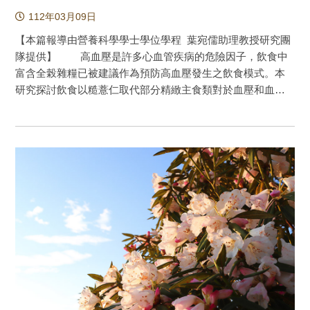
學科學家們的研究證據顯示胰臟癌受多種因素的影響，包括
112年03月09日
具有特定遺傳疾病或有胰臟癌家族史、糖尿病、高齡、吸
煙、肥胖、慢性胰腺炎病史、消化性潰瘍等都與胰臟癌的發
【本篇報導由營養科學學士學位學程 葉宛儒助理教授研究團
生有關。有鑑於胰臟癌的高致死率，本研究團隊也嘗試利用
隊提供】 高血壓是許多心血管疾病的危險因子，飲食中
自行開發的「AI醫學科學家」透過嚴謹的大數據分析篩選所
富含全榖雜糧已被建議作為預防高血壓發生之飲食模式。本
有可能與胰臟癌相關的先前疾病，除了驗證「AI醫學科學
研究探討飲食以糙薏仁取代部分精緻主食類對於血壓和血管
家」的有效性外，也期望瞭解更多與胰臟癌發病率有關的訊
內皮健康的影響。結果發現，餵食高血壓動物12週含糙薏仁
息。 分析結果顯示，糖尿病、消化性潰瘍和消化系統疾
的飼料，收縮壓顯著降低。在人體試驗中也發現，23名過重
病為胰臟癌發病率相關的先前疾病，這些發現與前人研究一
和肥胖的受試者，每天食用60克糙薏仁達六星期，受試者收
致。另外，分析結果顯示失智症與胰臟癌呈負相關性(圖1)，
縮壓顯著下降，且在參與試驗前收縮壓較高的受試者，血壓
許多研究指出，失智症患者罹患癌症的風險較低。但也有許
降低的情形更為顯著。因此建議每天可以攝取60克糙薏仁來
多研究人員認為，認知功能的減損促使許多失智症病患忽視
取代膳食中部份主食類，對於血壓調節具有正面的影響。
癌症相關症狀而疏於就醫與診斷。也有研究認為失智症患者
高血壓與各種心血管疾病相關的死亡率和發病率有關，
不易患上癌症，因為癌症的特徵是不受控制的細胞增殖，而
長期高血壓可能導致心臟和腎臟功能受損。根據2018年美國
與失智症相關的神經退化性變化是神經元細胞過早衰亡，這
心臟病學會/美國心臟協會(ACC/AHA)成人高血壓預防、檢
與癌症的異常細胞增殖特徵相背離。 「AI醫學科學家」
測、評估和管理指南指出，收縮壓和舒張壓分別高於130和80
自動識別胰臟癌的先前疾病結果都可以找到前人研究相佐
mmHg的成人，即被診斷為高血壓，該指南也建議高血壓患
證，雖然未有更新的發現，但也再次驗證本團隊開發的機器
者須定時服用高血壓藥物，同時鼓勵高血壓患者和健康民眾
學習程式具有高度的穩定性與有效性。 圖1：胰臟癌首次診
可透過得舒飲食(Dietary Approaches to Stop Hypertension,