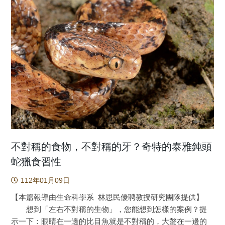
鼓勵民眾捐樹造林，而後因當地人文信仰因素禁止伐木而受
子包括年均溫、海拔、常態化差值植生指標(normalized
到保護，並在此6至7百年間逐漸演替為一個多樣性豐富、具
difference vegetation index)，以及勢蒸發散量(total potential
高生態系統服務功能的老齡林。此案例顯示，儘管人類活動
evapotraspiration)有顯著的關聯。特別是較低海拔的紅星杜鵑
確實是導致目前全球森林棲地日益狹小且破碎化的主因，然
與高海拔的玉山杜鵑、森氏杜鵑、及南湖杜鵑比較時，邏輯
而若能嘗試將森林與人類的目的、興趣及文化價值觀相結
迴歸的分析發現有三個遺傳基因座(AC03_1652, AP04_3517,
合，亦可能有效的維持生態系的功能並緩解森林棲地之流
and AP06_2592)的基因頻率隨著年均溫、海拔、常態化差值
失。 近年來因人類活動導致的氣候變遷造對人類及諸多
植生指標，以及勢蒸發散量的變化，有顯著的增加或減少的
生物都有深遠的影響，也因此人類也積極尋求解決之道，而
相關性。 整體研究結果顯示，玉山杜鵑複合群的四個近
其中，減少碳的排放被視為是最重要的一環。森林，因植物
緣種間擁有祖先的共同遺傳變異，且四個種之間已經演化出
本身的固碳功能成為地表的碳匯，同時也是生物多樣性匯集
與生態因子有關的生殖隔離的情形。然而，未來玉山杜鵑的
之處，但在人類活動的影響下，森林面積大量減少及破碎
四個種是否有機會種化為獨立種則取決於未來分歧演化與基
化，大大地減少、或甚至無法維持原有的生態系服務功能，
因交流的程度。 圖一：玉山杜鵑複合群四個近緣種於臺灣的
也因此成為科學家急欲解決的問題，例如以人工植樹方式協
不對稱的食物，不對稱的牙？奇特的泰雅鈍頭
分布 圖二：玉山杜鵑複合群四個種共171個單株遺傳變異的
助森林復育。然而人工林環境相對單一，因此有人質疑其生
蛇獵食習性
親緣關係圖 原文出處：Cao, J.-J.; Li, Y.-S.; Chang, C.-T.;
態系服務包括固碳的功能不及天然林。因此如何維持甚至提
Chung, J.-D.; Hwang, S.-Y.2022. Adaptive Divergence without
112年01月09日
升人工林的生態系服務為森林資源經營的重點。 萬木林
Distinct Species Relationships Indicate Early Stage
自然保護區位於福建省建甌市(如圖a、b、c)，首次於明朝
【本篇報導由生命科學系 林思民優聘教授研究團隊提供】
Ecological Speciation in Species of the Rhododendron
《建寧府志》中被提及，緣起元代當地富紳楊達卿為救濟民
想到「左右不對稱的生物」，您能想到怎樣的案例？提
pseudochrysanthum Complex Endemic to Taiwan. Plants
眾，又恐官方認為其別有所圖故提出：有能植杉木一株者，
示一下：眼睛在一邊的比目魚就是不對稱的，大螯在一邊的