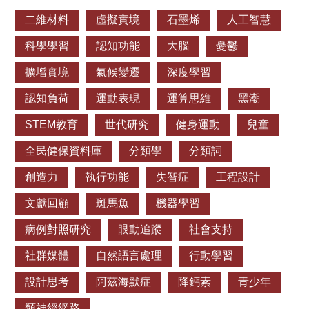
二維材料
虛擬實境
石墨烯
人工智慧
科學學習
認知功能
大腦
憂鬱
擴增實境
氣候變遷
深度學習
認知負荷
運動表現
運算思維
黑潮
STEM教育
世代研究
健身運動
兒童
全民健保資料庫
分類學
分類詞
創造力
執行功能
失智症
工程設計
文獻回顧
斑馬魚
機器學習
病例對照研究
眼動追蹤
社會支持
社群媒體
自然語言處理
行動學習
設計思考
阿茲海默症
降鈣素
青少年
類神經網路