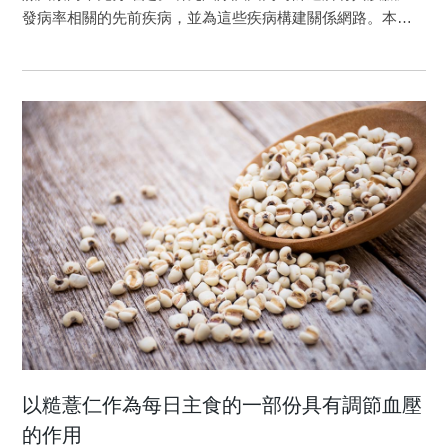
Antioxidant Sirt1/Akt axis expression in resveratrol pretreated
透性的寡聚體，意外提高分子毒性，因此醣化有可能加劇罹
發病率相關的先前疾病，並為這些疾病構建關係網路。本研
adipose-derived stem cells increases regenerative capability
患AD的機率。所以平衡血液中糖分的濃度並避免蛋白質醣化
究方法為臺灣全人口病例對照研究，研究使用全民健保資料
in a rat model with cardiomyopathy induced by diabetes
反應的發生，也是預防疾病的重要方式之一。 圖1：Aβ單體
庫1997-2013年期間的數據。病例組包括3,726名新診斷為胰
mellitus. J Cell Physiol. 2021 Jun;236(6):4290-4302.
經醣化修飾過後影響其聚集行為 原文出處：Hu, K. W.,
臟癌的患者，根據病例組性別、年齡、居住地城鄉別和投保
https://doi.org/10.1002/jcp.30057
Fan, H. F., Lin, H. C., Huang, J. W., Chen, Y. C., Shen, C. L.,
薪資精確配對3,726名對照組。逐步二元邏輯斯迴歸用來分析
Shih, Y. H., & Tu, L. H. (2021). Exploring the Impact of Glyoxal
第一次診斷胰臟癌的1年以前、2年以前…9年以前的既往疾
Glycation on β-Amyloid Peptide (Aβ) Aggregation in
病。路徑分析用於構建先前相關疾病與胰臟癌之間的關係路
Alzheimer's Disease. Journal of Physical Chemistry B,
徑。研究結果顯示，胰臟癌確診1年以前，與胰臟癌顯著相關
125(21), 5559-5571. https://doi.org/10.1021/acs.jpcb.1c02797
的疾病共11種，其中正相關9種，負相關2種。路徑分析顯示
糖尿病為胰臟癌直接正向影響的先前疾病，而失智症則與胰
臟癌呈負相關性。糖尿病、消化性潰瘍和消化系統疾病為胰
臟癌發病率相關的先前疾病。 本篇研究是一系列「AI醫
學科學家」驗證論文之一：探索胰臟癌之相關共病症[1]，類
似的分析程式也成功在肌萎縮性脊髓側索硬化症[2, 3]、失智
症[4, 5]、全身性紅斑狼瘡得到印證[6]。 胰臟癌是致死率
很高的癌症，大多數胰臟癌患者在疾病進入晚期甚至已轉移
到遠處器官之前都無症狀，使得胰臟癌死亡率與發生率非常
以糙薏仁作為每日主食的一部份具有調節血壓
接近。因此，儘早識別胰臟癌的發生至關重要，越來越多醫
的作用