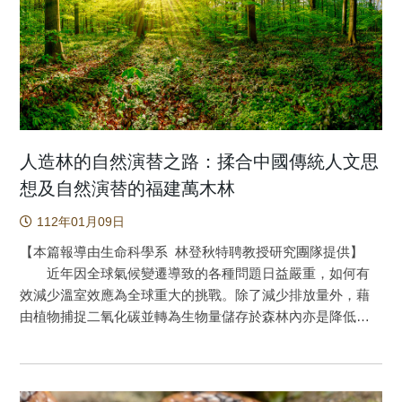
源，對於血壓調節有正面的效應，因此可將每日的白米飯加
rubropunctatum)四個種(如圖一)。這四個種在形態上有一個特
and C.M. Liu, Exploring prior diseases associated with
入糙薏仁一起烹調或是將糙薏仁粉加入牛奶或豆漿一起沖泡
別的特徵即厚革質葉，此一特徵在過去的研究顯示有葉綠體
pancreatic cancer. Curr Probl Cancer, 2021. 45(5): p. 100707.
飲用，你會發現膳食中攝取糙薏仁一點都不難喔! 圖1：糙薏
小分子量熱休克蛋白及細胞質熱休克蛋白的分子演化與適應
https://doi.org/10.1016/j.currproblcancer.2021.100707
仁為臺灣在地的全榖雜糧作物，每日膳食攝取糙薏仁具有調
高山環境抵抗逆境特別是高紫外光有關聯。再者，過去親緣
解血壓和血管保健的作用。 原文出處：Yeh, W. J., Ko, J.,
地理的研究顯示，這些物種於冰河期分布於中、低海拔，且
Cheng, W. Y., & Yang, H. Y. (2021). Dehulled Adlay
為連續性的分布。當冰河期過後，這些物種往高海拔遷移；
Consumption Modulates Blood Pressure in Spontaneously
如今玉山杜鵑、南湖杜鵑以及森氏杜鵑都分布於高海拔侷限
Hypertensive Rats and Overweight and Obese Young Adults.
區域，而紅星杜鵑則僅分布於北部陽明山的侷限區域。
人造林的自然演替之路：揉合中國傳統人文思
Nutrients, 13(7), 2305. https://doi.org/10.3390/nu13072305
本研究利用此四個種的171個單株的遺傳變異資料進行親緣關
想及自然演替的福建萬木林
係、族群即種間分化與遺傳基因作與環境因子的關聯的分
112年01月09日
析。研究結果顯示，玉山杜鵑複合群的四個物種之間並沒有
明顯的種與種之間的區別，而是不同種的個體相混雜的歸於
【本篇報導由生命科學系 林登秋特聘教授研究團隊提供】
同一個分群，表示它們自最近的共同祖先分岐以來尚未完全
近年因全球氣候變遷導致的各種問題日益嚴重，如何有
分化，或者是種間有旺盛的基因交流(如圖二)。另外多變值分
效減少溫室效應為全球重大的挑戰。除了減少排放量外，藉
析發現，族群間的遺傳及表觀遺傳分化與環境的差異有顯著
由植物捕捉二氧化碳並轉為生物量儲存於森林內亦是降低大
關係。包括16個遺傳變異基因座以及19個表觀遺傳變異基因
氣二氧化碳濃度的重要途徑。然而，藉由植樹而成的人工
座都顯示，四個種的兩兩比較都發現有種間的適應性分歧演
林，常被質疑其森林生態系統功能不如天然林完善。 本研
化，而且如此的適應性演化是與物種族群的棲地環境有顯著
究介紹一個有趣的案例：福建萬木林。其源自元代當地富紳
的關聯性。 本研究發現，與種間適應性演化觀的環境因