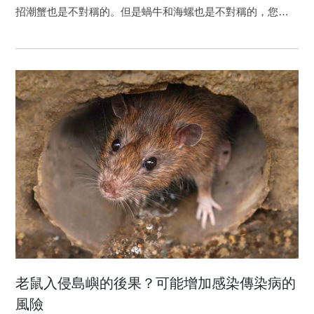
2022, 11, 1226. https://doi.org/10.3390/plants11091226
償粟一斗，引起民眾積極種植杉木，而成為人工杉木林。而
招潮蟹也是不對稱的。但是蝸牛和海螺也是不對稱的，您知
後因其子孫高官顯爵，萬木林載入宗譜，受到官方的承認和
道嗎？因為牠們在生長的時候發生了左右生長速度的差異，
宗族的保護禁伐，其後雖隨著家族興衰及政權的轉換經歷了
所以也變成不對稱的生物。現在我們要講一個更特別的案
數次小規模的破壞，後於1973年正式成為自然保護區。在其
例：專吃蝸牛的蛇，牠們的左右牙齒構造也變成不對稱的
封閉保護的六至七百年間，該森林已由原先生物多樣性及林
了！泰雅鈍頭蛇是臺師大生命科學系林思民教授在2015年發
相皆單調的杉木林，自然演替為有著複雜分層結構、能夠支
現的新種；由於這是國人首度自行發現的新種蛇類，距離上
持高度生物多樣性、且累積大量生物量、有著完善生態系服
一次臺灣發現新種蛇類又事隔84年之久，所以曾經轟動一
務，以及能夠自然更新的常綠闊葉林。 圖(a):萬木林自然保
時。如今研究人員再次證明：這群蛇類不但有著不對稱的牙
護區位置；圖(b):保護區內主要樹木群落分布；圖(c):保護區
齒，連覓食行為都變得不對稱了！ 生態學上有一個詞叫
外觀 萬木林的案例，凸顯出人類文化及信仰於自然保育
做「character displacement」（特徵替換）。當一種生物獨
中扮演的重要角色。中國傳統思想的天人合一講求人與自然
佔一個生態系，當然就可以先挑自己喜歡的資源，任君享
間的相互呼應，且楊氏家族信仰亦相信祖墳的森林繁榮將保
用。但是當兩種近緣生物共存的時候，彼此的生態棲位都會
佑後代子孫繁盛，這些思想於萬木林的演替過程中有著極重
被壓縮。於是，吃大種子的鳥嘴喙變得更大，吃小種子的鳥
要的影響。此外，因為森林演替的過程耗時頗鉅，單憑藉當
嘴喙變得更小（稱為生態特徵替換）。習慣唱高音的蛙鳴聲
地的文化或信仰等可能亦無法有效阻止因為經濟壓力及其他
變得更尖細，習慣唱低音的蛙聲音變得更低沉（稱為生殖特
因素導致的人為干擾，因此政府後續亦須制定配套措施，如
徵替換）。這些都是過去知道的例子。 雖然是一個行之
劃設禁伐及保護區等以保障森林的更新及演替。儘管人類活
有年的理論，但是真正可供證實的案例卻不多見；而利用自
老鼠入侵島嶼的後果？可能增加感染傳染病的
動已是確切導致全球森林面積減少的主因，然而若是能夠效
己身體上的「不對稱性」來換取棲位的分化，更是一個極為
風險
法萬木林的例子，嘗試將森林與人類的目的、興趣、信仰及